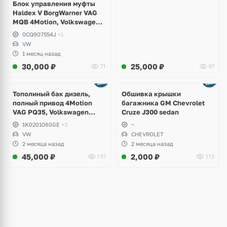
Блок управления муфты
Haldex V BorgWarner VAG
MQB 4Motion, Volkswagen
Tiguan
0CQ907554J
+1
VW
1 месяц назад
30,000
₽
25,000
₽
71
97
Тополиный бак дизель,
Обшивка крышки
полный привод 4Motion
багажника GM Chevrolet
VAG PQ35, Volkswagen
Cruze J300 sedan
Scirocco, Golf V, VI, Skoda
1K0201060GE
+3
~
Yeti, Octavia A5, Superb,
VW
CHEVROLET
Audi A3, Seat Altea
2 месяца назад
2 месяца назад
45,000
₽
2,000
₽
137
115