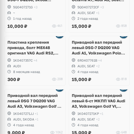
Octavia A7, Audi A3,
Leon
5Q0407271G
+3
5Q0407272CF
+3
Volkswagen Golf 7, Seat
~
AUDI, SEAT
+1
Leon
1 год назад
2 года назад
10,000
₽
15,000
₽
461
858
Пластина крепления
Приводной вал передний
привода, болт M8X48
левый DSG-7 DQ200 VAG
оригинал VAG Audi RS2,
Audi A1, Volkswagen Polo
RS3, RS5, TTRS, RSQ3,
6R, Skoda Rapid, Fabia,
1K0407357C
+4
6R0407761B
+4
Lamborghini
Seat Ibiza ST
AUDI
AUDI, SEAT
+2
8 месяцев назад
4 года назад
300
₽
15,000
₽
208
818
Приводной вал передний
Приводной вал передний
левый DSG 7 DQ200 VAG
левый 6-ст МКПП VAG Audi
Audi A3, Volkswagen Golf V,
A3, Volkswagen Golf VI,
VI, Jetta, Scirocco, Passat,
Passat, Scirocco, Skoda
1K0407271JJ
+1
1K0407271KP
+1
Touran, Skoda Octavia A5
Yeti, Seat Leon
AUDI, SKODA
+1
AUDI, SEAT
+2
4 года назад
4 года назад
9,000
₽
15,000
₽
1062
648