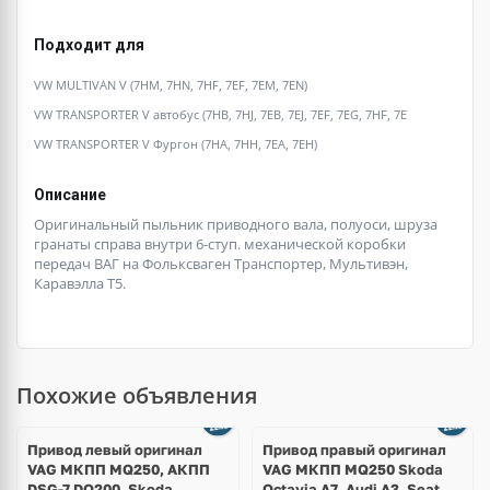
Подходит для
VW MULTIVAN V (7HM, 7HN, 7HF, 7EF, 7EM, 7EN)
VW TRANSPORTER V автобус (7HB, 7HJ, 7EB, 7EJ, 7EF, 7EG, 7HF, 7E
VW TRANSPORTER V Фургон (7HA, 7HH, 7EA, 7EH)
Описание
Оригинальный пыльник приводного вала, полуоси, шруза
гранаты справа внутри 6-ступ. механической коробки
передач ВАГ на Фольксваген Транспортер, Мультивэн,
Каравэлла Т5.
Похожие объявления
Привод левый оригинал
Привод правый оригинал
VAG МКПП MQ250, АКПП
VAG МКПП MQ250 Skoda
DSG-7 DQ200, Skoda
Octavia A7, Audi A3, Seat