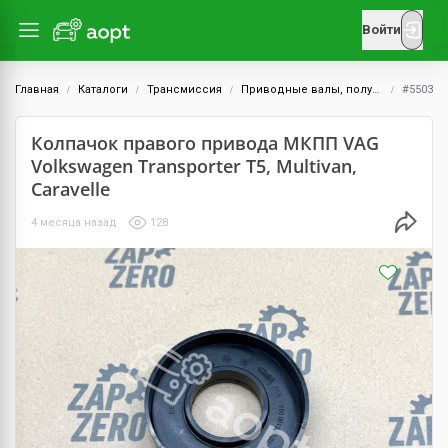
Войти
Главная
Каталоги
Трансмиссия
Приводные валы, полуоси и ШРУСы
#5503
Колпачок правого привода МКПП VAG
Volkswagen Transporter Т5, Multivan,
Caravelle
4 месяца назад
128