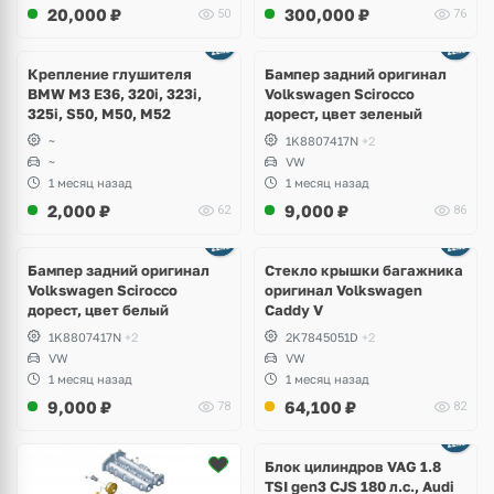
20,000
₽
300,000
₽
50
76
Ещё
1 фото
Крепление глушителя
Бампер задний оригинал
BMW M3 E36, 320i, 323i,
Volkswagen Scirocco
325i, S50, M50, M52
дорест, цвет зеленый
~
1K8807417N
+2
~
VW
1 месяц назад
1 месяц назад
2,000
₽
9,000
₽
62
86
Бампер задний оригинал
Стекло крышки багажника
Volkswagen Scirocco
оригинал Volkswagen
дорест, цвет белый
Caddy V
1K8807417N
+2
2K7845051D
+2
VW
VW
1 месяц назад
1 месяц назад
9,000
₽
64,100
₽
78
82
Ещё
2 фото
Блок цилиндров VAG 1.8
TSI gen3 CJS 180 л.с., Audi