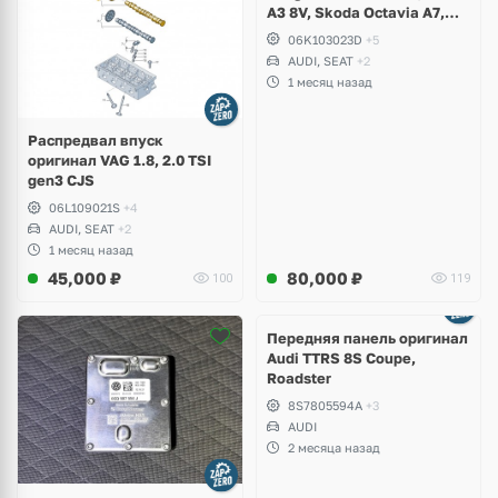
A3 8V, Skoda Octavia A7,
Superb, Volkswagen Passat
06K103023D
+5
B8, Golf VII Alltrack, Seat
AUDI, SEAT
+2
Leon
1 месяц назад
Распредвал впуск
оригинал VAG 1.8, 2.0 TSI
gen3 CJS
06L109021S
+4
AUDI, SEAT
+2
1 месяц назад
45,000
₽
80,000
₽
100
119
Ещё
2 фото
Передняя панель оригинал
Audi TTRS 8S Coupe,
Roadster
8S7805594A
+3
AUDI
2 месяца назад