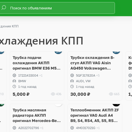
ждения КПП
охлаждения КПП
Трубка подачи
Трубки охлаждения 8-
К
охлаждения АКПП
ступ АКПП VAG Aisin
ф
,
оригинал BMW E36 M50,
AQ450 Volkswagen
D
M52, 320i, 323i, 325i,
Tiguan Allspace, Audi Q3
S
17221433004
+1
5QF317820A
+5
328i
USA
O
BMW
AUDI, VW
K
1 год назад
1 год назад
V
5,000
₽
30,000
₽
1
10
436
665
S
C
A
Трубка масляная
Теплообменник АКПП ZF
радиатора АКПП
оригинал VAG Audi A4
DT
оригинал Mercedes-Benz
B9, S4, RS4, A5, S5, RS5,
W202 C-Klass
A6 C8, S6, RS6, A7, S7,
A2022702796
+1
4M0317021G
+1
RS7, A8, S8, Q5, SQ5, Q7,