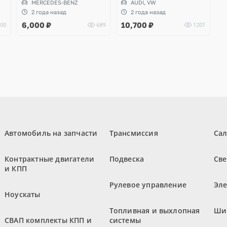
MERCEDES-BENZ
AUDI, VW
SQ7, Q8, SQ8, RSQ8,
2 года назад
2 года назад
Volkswagen Touareg 3
6,000
₽
10,700
₽
00
689
1201
Автомобиль на запчасти
Трансмиссия
Са
Контрактные двигатели
Подвеска
Све
и КПП
Рулевое управление
Эл
Ноускаты
Топливная и выхлопная
Ши
СВАП комплекты КПП и
системы