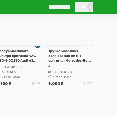
Войти
орпус масляного
Трубка масляная
ильтра оригинал VAG
охлаждения АКПП
SG-6 DQ250 Audi A3,
оригинал Mercedes-Benz
3, TT, TTS, Skoda
W202 C-Klass
02E305045
+1
~
ctavia, Superb, Yeti,
AUDI, SEAT
+2
MERCEDES-BENZ
odiaq, Karoq,
2 года назад
2 года назад
olkswagen Golf 5, 6,
,500
₽
6,000
₽
599
667
cirocco, Passat B6, B7,
C, Tiguan, Seat Leon,
ltea