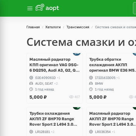
Главная
Каталоги
Трансмиссия
Система смазки и охла
Система смазки и 
Масляный радиатор
Трубка обратки
КПП оригинал VAG DSG-
охлаждения АКПП
6 DQ250, Audi A3, Q2, Q3,
оригинал BMW E36 M50
TT, Volkswagen Tiguan,
M52, 320i, 323i, 325i,
02E409061D
+1
17221433005
+1
Arteon, Golf 7 GTI,
328i
AUDI, SEAT
+2
BMW
Scirocco, Passat B8, CC,
1 год назад
1 год назад
T-Roc, Skoda Octavia A7
5,000
₽
5,000
₽
407
4
RS, Kodiaq, Karoq,
Superb
Трубки охлаждения
Масляный радиатор
АКПП ZF 8HP70 Range
АКПП ZF 8HP70 Range
Rover Sport 2 L494 3.0DT
Rover Sport 2 L494 3.0
V6 gen2 Twin-turbo
V6 gen2 Twin-turbo
LR128181
+2
LR036354
+1