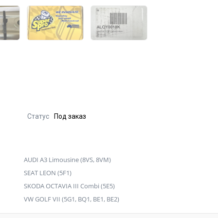
Статус
Под заказ
AUDI A3 Limousine (8VS, 8VM)
SEAT LEON (5F1)
SKODA OCTAVIA III Combi (5E5)
VW GOLF VII (5G1, BQ1, BE1, BE2)