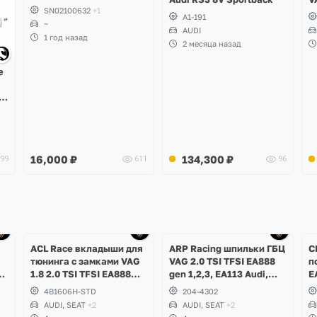
SN02100632
+1
T
A1-191
~
P
AUDI
S
1 год назад
2 месяца назад
C
е
 7
X4
16,000
₽
134,300
₽
99
611
96
ACL Race вкладыши для
ARP Racing шпильки ГБЦ
C
тюнинга с замками VAG
VAG 2.0 TSI TFSI EA888
п
х
1.8 2.0 TSI TFSI EA888
gen 1,2,3, EA113 Audi,
E
gen 1, 2, 3, EA113 Audi,
Volkswagen, Skoda, Seat
9
4B1606H-STD
204-4302
at
Volkswagen, Skoda, Seat
V
AUDI, SEAT
+2
AUDI, SEAT
+2