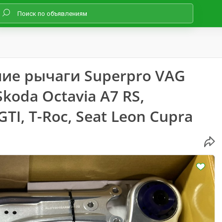
ие рычаги Superpro VAG
Skoda Octavia A7 RS,
GTI, T-Roc, Seat Leon Cupra