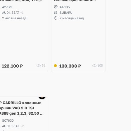
TRS, Volkswagen Golf R,
Impreza WRX STI Spec-C
A2-179
A1-185
assat, Arteon, Tiguan,
AUDI, SEAT
+1
SUBARU
eat Leon, Formentor
2 месяца назад
2 месяца назад
upra
122,100
₽
130,300
₽
96
105
P CARRILLO кованные
оршни VAG 2.0 TSI
A888 gen 1,2,3, 82.50 х
.5 21-pin Audi,
SC7630
olkswagen, Skoda, Seat
AUDI, SEAT
+2