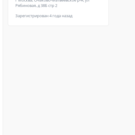
г Москва, Очаково-Матвеевское р-н, ул
Рябиновая, д 38Б стр 2
Зарегистрирован 4 года назад