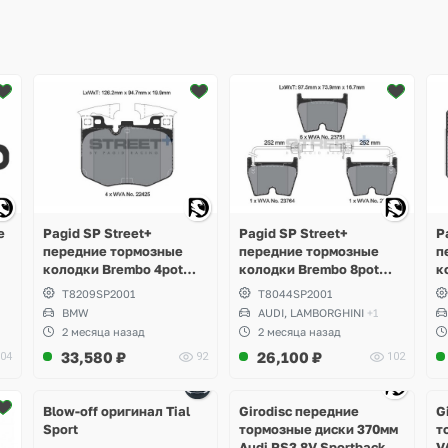
е
Pagid SP Street+
Pagid SP Street+
P
передние тормозные
передние тормозные
п
колодки Brembo 4pot
колодки Brembo 8pot
к
o
BMW M-Perfomance G-
Audi RS3, RS4 B8, RS5,
B
T8209SP2001
T8044SP2001
Series, Toyota Supra GR
RSQ3, TTRS, R8,
G
BMW
AUDI, LAMBORGHINI
+1
A90
Lamborghini Gallardo,
2 месяца назад
2 месяца назад
Volkswagen Phaeton
33,580
₽
26,100
₽
04
92
102
W12
Ещё
Ещё
4 фото
6 фото
Blow-off оригинал Tial
Girodisc передние
G
Sport
тормозные диски 370мм
т
Audi RS3 8V Sportback
V