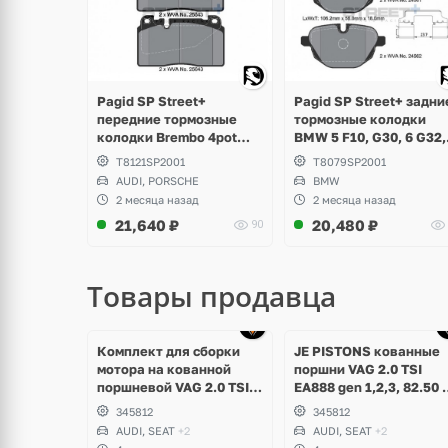
Pagid SP Street+ задни
Pagid SP Street+
тормозные колодки
передние тормозные
BMW 5 F10, G30, 6 G32,
колодки Brembo 4pot
G11, G12, X3 F25, G01, 
VAG Audi A6 C7, A7, Q5
T8079SP2001
T8121SP2001
F26, G02, X5 G05, X6
8R, Porsche Macan 2.0
BMW
AUDI, PORSCHE
G06, Z4 E89, i8
2 месяца назад
2 месяца назад
21,640
₽
20,480
₽
90
Товары продавца
Комплект для сборки
JE PISTONS кованные
мотора на кованной
поршни VAG 2.0 TSI
поршневой VAG 2.0 TSI
EA888 gen 1,2,3, 82.50 
EA888 gen 1,2,3 Audi,
9.6 22-pin Audi,
345812
345812
Volkswagen, Skoda,
Volkswagen, Skoda, Se
AUDI, SEAT
+2
AUDI, SEAT
+2
Seat. JE, CTS, ACL, ARP