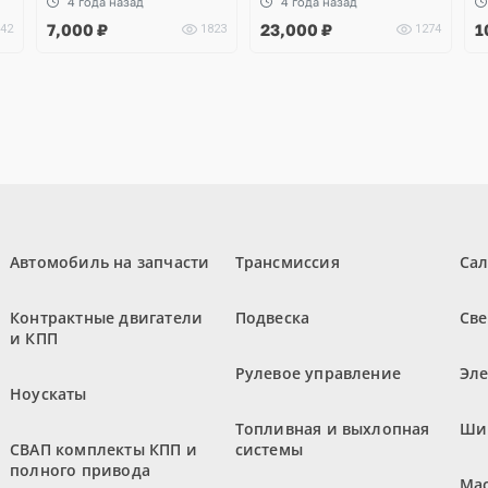
4 года назад
4 года назад
7,000
₽
23,000
₽
1
42
1823
1274
Автомобиль на запчасти
Трансмиссия
Са
Контрактные двигатели
Подвеска
Све
и КПП
Рулевое управление
Эл
Ноускаты
Топливная и выхлопная
Ши
СВАП комплекты КПП и
системы
полного привода
Мас