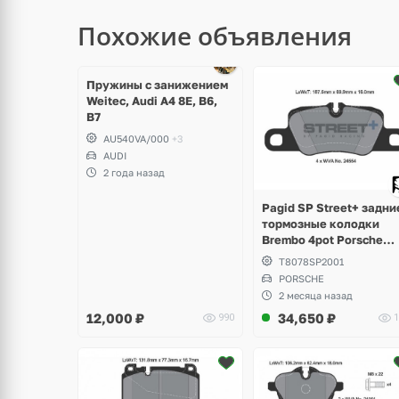
Похожие объявления
щё
ото
Пружины с занижением
Weitec, Audi A4 8E, B6,
B7
AU540VA/000
+3
AUDI
2 года назад
Pagid SP Street+ задни
тормозные колодки
Brembo 4pot Porsche
Panamera Sport Turism
T8078SP2001
PORSCHE
2 месяца назад
12,000
₽
34,650
₽
990
1