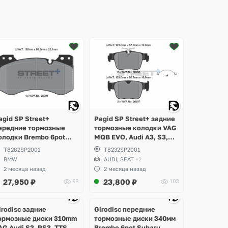
Ещё
1 фото
agid SP Street+
Pagid SP Street+ задние
ередние тормозные
тормозные колодки VAG
олодки Brembo 6pot
MQB EVO, Audi A3, S3,
MW M2 G87, M3 G80,
RS3, Q3, Volkswagen
T8282SP2001
T8232SP2001
81, M4 G82 Competition
Golf 8 R, GTI, Tiguan,
BMW
AUDI, SEAT
+2
Passat B9, Seat Leon,
2 месяца назад
2 месяца назад
Formentor Cupra
27,950
₽
23,800
₽
98
103
Ещё
3 фото
irodisc задние
Girodisc передние
ормозные диски 310mm
тормозные диски 340мм
AG Audi S3, RS3, TTS,
Brembo 6pot Subaru