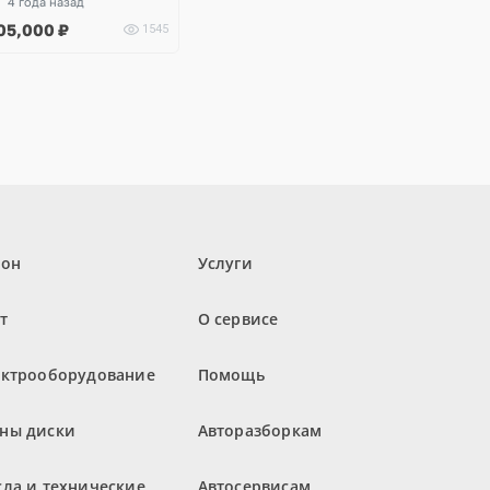
4 года назад
05,000
₽
1545
лон
Услуги
т
О сервисе
ектрооборудование
Помощь
ны диски
Авторазборкам
ла и технические
Автосервисам