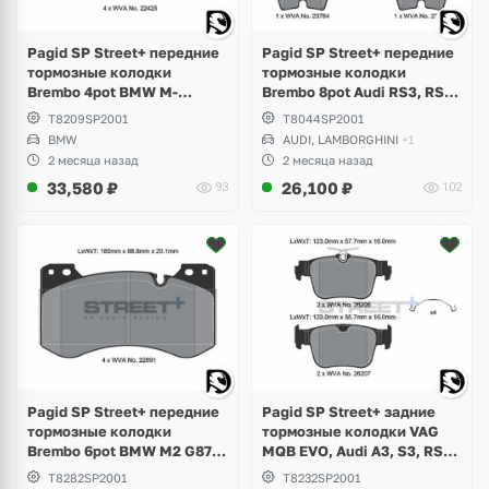
Pagid SP Street+ передние
Pagid SP Street+ передние
тормозные колодки
тормозные колодки
Brembo 4pot BMW M-
Brembo 8pot Audi RS3, RS4
Perfomance G-Series,
B8, RS5, RSQ3, TTRS, R8,
T8209SP2001
T8044SP2001
Toyota Supra GR A90
Lamborghini Gallardo,
BMW
AUDI, LAMBORGHINI
+1
Volkswagen Phaeton W12
2 месяца назад
2 месяца назад
33,580
₽
26,100
₽
93
102
Pagid SP Street+ передние
Pagid SP Street+ задние
тормозные колодки
тормозные колодки VAG
Brembo 6pot BMW M2 G87,
MQB EVO, Audi A3, S3, RS3,
M3 G80, G81, M4 G82
Q3, Volkswagen Golf 8 R,
T8282SP2001
T8232SP2001