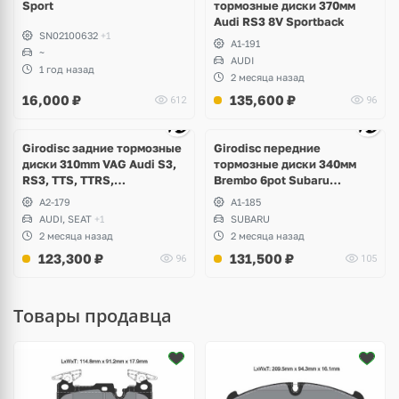
Sport
тормозные диски 370мм
Audi RS3 8V Sportback
SN02100632
+1
A1-191
~
AUDI
1 год назад
2 месяца назад
16,000
₽
135,600
₽
612
96
Ещё
3 фото
Girodisc задние тормозные
Girodisc передние
диски 310mm VAG Audi S3,
тормозные диски 340мм
RS3, TTS, TTRS,
Brembo 6pot Subaru
Volkswagen Golf R, Passat,
Impreza WRX STI Spec-C
A2-179
A1-185
Arteon, Tiguan, Seat Leon,
AUDI, SEAT
+1
SUBARU
Formentor Cupra
2 месяца назад
2 месяца назад
123,300
₽
131,500
₽
96
105
Товары продавца