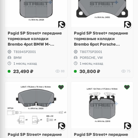
Pagid SP Street+ передние
Pagid SP Street+ передние
тормозные колодки
тормозные колодки
Brembo 4pot BMW M-
Brembo 6pot Porsche
Perfomance F-Series, M2
Cayenne 955, 957,
T8194SP2001
T8077SP2001
F87, M3 F80, M4 F82
Panamera 970, 971,
BMW
PORSCHE, VW
Volkswagen Touareg GP, NF
1 месяц назад
1 месяц назад
23,490
₽
30,800
₽
88
75
Pagid SP Street+ передние
Pagid SP Street+ передние