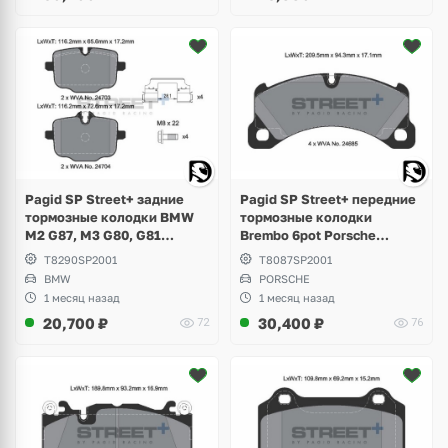
Pagid SP Street+ задние
Pagid SP Street+ передние
тормозные колодки BMW
тормозные колодки
M2 G87, M3 G80, G81
Brembo 6pot Porsche
Touring, M4 Competition
Cayenne 958, 3.0 Diesel,
T8290SP2001
T8087SP2001
G82, M5 F10, M6 F06, F13,
Hybrid, 3.6 S, GTS
BMW
PORSCHE
X3M F97, X4M F98
1 месяц назад
1 месяц назад
20,700
₽
30,400
₽
72
76