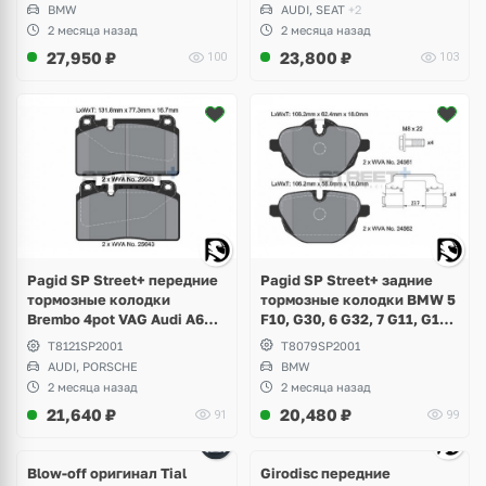
Competition
GTI, Tiguan, Passat B9, Seat
BMW
AUDI, SEAT
+2
Leon, Formentor Cupra
2 месяца назад
2 месяца назад
27,950
₽
23,800
₽
100
103
Pagid SP Street+ задние
Pagid SP Street+ передние
тормозные колодки BMW 5
тормозные колодки
F10, G30, 6 G32, 7 G11, G12,
Brembo 4pot VAG Audi A6
X3 F25, G01, X4 F26, G02,
C7, A7, Q5 8R, Porsche
T8079SP2001
T8121SP2001
X5 G05, X6 G06, Z4 E89, i8
Macan 2.0
BMW
AUDI, PORSCHE
2 месяца назад
2 месяца назад
21,640
₽
20,480
₽
91
99
Ещё
4 фото
Blow-off оригинал Tial
Girodisc передние