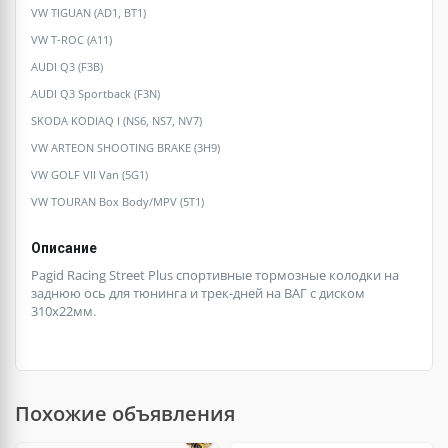
VW TIGUAN (AD1, BT1)
VW T-ROC (A11)
AUDI Q3 (F3B)
AUDI Q3 Sportback (F3N)
SKODA KODIAQ I (NS6, NS7, NV7)
VW ARTEON SHOOTING BRAKE (3H9)
VW GOLF VII Van (5G1)
VW TOURAN Box Body/MPV (5T1)
Описание
Pagid Racing Street Plus спортивные тормозные колодки на
заднюю ось для тюнинга и трек-дней на ВАГ с диском
310х22мм.
Похожие объявления