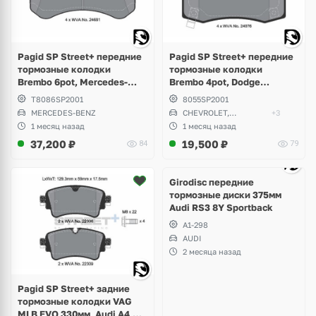
Pagid SP Street+ передние
Pagid SP Street+ передние
тормозные колодки
тормозные колодки
Brembo 6pot, Mercedes-
Brembo 4pot, Dodge
Benz AMG GT W190, SLS
Challenger, Charger,
T8086SP2001
8055SP2001
W197, S-class W220, W221,
Magnum, Chevrolet Camaro,
MERCEDES-BENZ
CHEVROLET,
+3
W222, CLS W218, W219
Jeep Grand Cherokee SRT8,
CHRYSLER
1 месяц назад
1 месяц назад
Tesla Model S, X
37,200
₽
19,500
₽
84
79
Ещё
1 фото
Girodisc передние
тормозные диски 375мм
Audi RS3 8Y Sportback
A1-298
AUDI
2 месяца назад
Pagid SP Street+ задние
тормозные колодки VAG
MLB EVO 330мм, Audi A4,