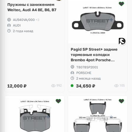
Пружины с занижением
Weitec, Audi A4 8E, B6, B7
AU540VA/000
+3
AUDI
2 года назад
Pagid SP Street+ задние
тормозные колодки
Brembo 4pot Porsche
Panamera Sport Turismo
T8078SP2001
PORSCHE
2 месяца назад
12,000
₽
34,650
₽
992
105