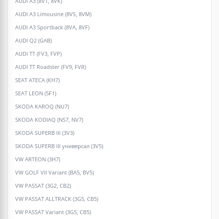
AUDI A3 (8V1, 8VK)
AUDI A3 Limousine (8VS, 8VM)
AUDI A3 Sportback (8VA, 8VF)
AUDI Q2 (GAB)
AUDI TT (FV3, FVP)
AUDI TT Roadster (FV9, FVR)
SEAT ATECA (KH7)
SEAT LEON (5F1)
SKODA KAROQ (NU7)
SKODA KODIAQ (NS7, NV7)
SKODA SUPERB III (3V3)
SKODA SUPERB III универсал (3V5)
VW ARTEON (3H7)
VW GOLF VII Variant (BA5, BV5)
VW PASSAT (3G2, CB2)
VW PASSAT ALLTRACK (3G5, CB5)
VW PASSAT Variant (3G5, CB5)