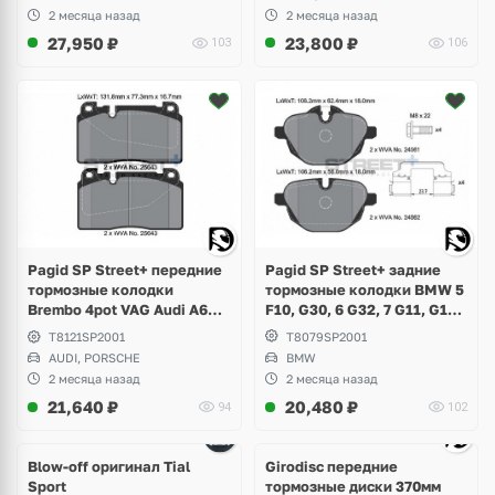
Leon, Formentor Cupra
2 месяца назад
2 месяца назад
27,950
₽
23,800
₽
103
106
Pagid SP Street+ задние
Pagid SP Street+ передние
тормозные колодки BMW 5
тормозные колодки
F10, G30, 6 G32, 7 G11, G12,
Brembo 4pot VAG Audi A6
X3 F25, G01, X4 F26, G02,
C7, A7, Q5 8R, Porsche
T8079SP2001
T8121SP2001
X5 G05, X6 G06, Z4 E89, i8
Macan 2.0
BMW
AUDI, PORSCHE
2 месяца назад
2 месяца назад
21,640
₽
20,480
₽
94
102
Ещё
4 фото
Blow-off оригинал Tial
Girodisc передние
Sport
тормозные диски 370мм