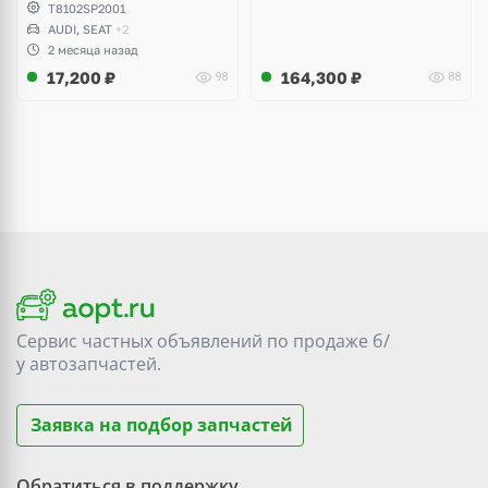
RSQ3, TT, TTS, TTRS,
T8102SP2001
Volkswagen Golf 7.5 R, GTI,
AUDI, SEAT
+2
Tiguan, Passat B8, Seat
2 месяца назад
Leon, Ateca Cupra
17,200
₽
164,300
₽
98
88
Сервис частных объявлений по продаже
б/
у
автозапчастей.
Заявка на подбор запчастей
Обратиться в поддержку