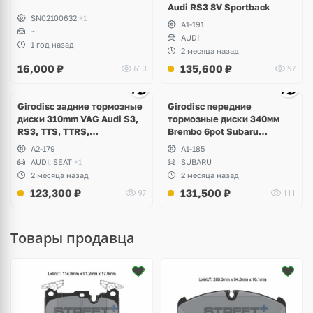
Audi RS3 8V Sportback
SN02100632
+1
A1-191
~
AUDI
1 год назад
2 месяца назад
16,000
₽
135,600
₽
613
97
Ещё
3 фото
Girodisc задние тормозные
Girodisc передние
диски 310mm VAG Audi S3,
тормозные диски 340мм
RS3, TTS, TTRS,
Brembo 6pot Subaru
Volkswagen Golf R, Passat,
Impreza WRX STI Spec-C
A2-179
A1-185
Arteon, Tiguan, Seat Leon,
AUDI, SEAT
+1
SUBARU
Formentor Cupra
2 месяца назад
2 месяца назад
123,300
₽
131,500
₽
97
111
Товары продавца