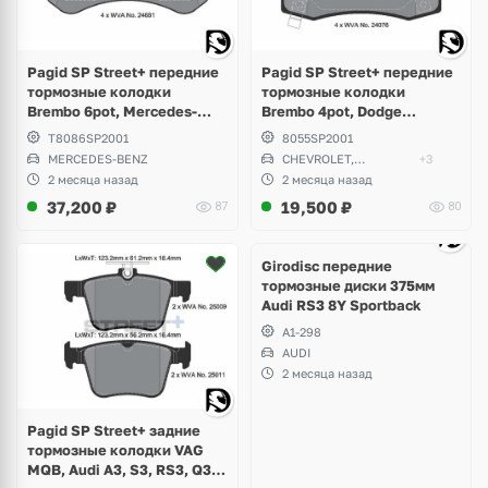
Pagid SP Street+ передние
Pagid SP Street+ передние
тормозные колодки
тормозные колодки
Brembo 6pot, Mercedes-
Brembo 4pot, Dodge
Benz AMG GT W190, SLS
Challenger, Charger,
T8086SP2001
8055SP2001
W197, S-class W220, W221,
Magnum, Chevrolet Camaro,
MERCEDES-BENZ
CHEVROLET,
+3
W222, CLS W218, W219
Jeep Grand Cherokee SRT8,
CHRYSLER
2 месяца назад
2 месяца назад
Tesla Model S, X
37,200
₽
19,500
₽
87
80
Ещё
1 фото
Girodisc передние
тормозные диски 375мм
Audi RS3 8Y Sportback
A1-298
AUDI
2 месяца назад
Pagid SP Street+ задние
тормозные колодки VAG
MQB, Audi A3, S3, RS3, Q3,