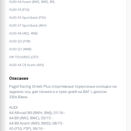
AUDI A4 Avant (8W5, 8WD, B9)
AUDI A5 (F53)
AUDI A5 Sportback (F5A)
AUDI A7 Sportback (4KA)
AUDI A8 (4N2, 4N8)
AUDI Q5 (FYB)
AUDI Q7 (4MB)
VW TOUAREG (CR7)
AUDI A6 C8 Avant (4A5)
Описание
Pagid Racing Street Plus спортивные тормозные колодки на
заднюю ось для тюнинга и трек-дней на ВАГ с диском
330х30мм.
AUDI
A4 Allroad B9 (8WH, 8WJ), 01/16 -
A4 B9 (8W2, 8WC), 05/15 -
A4 B9 Avant (8W5, 8WD), 08/15 -
A5 (F53, F5P), 06/16 -