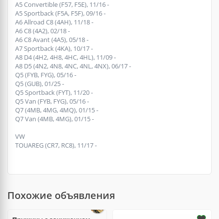
A5 Convertible (F57, F5E), 11/16 -
A5 Sportback (F5A, F5F), 09/16 -
A6 Allroad C8 (4AH), 11/18 -
A6 C8 (4A2), 02/18 -
A6 C8 Avant (4A5), 05/18 -
A7 Sportback (4KA), 10/17 -
A8 D4 (4H2, 4H8, 4HC, 4HL), 11/09 -
A8 D5 (4N2, 4N8, 4NC, 4NL, 4NX), 06/17 -
Q5 (FYB, FYG), 05/16 -
Q5 (GUB), 01/25 -
Q5 Sportback (FYT), 11/20 -
Q5 Van (FYB, FYG), 05/16 -
Q7 (4MB, 4MG, 4MQ), 01/15 -
Q7 Van (4MB, 4MG), 01/15 -
VW
TOUAREG (CR7, RC8), 11/17 -
Похожие объявления