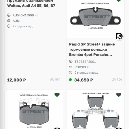
Пружины с занижением
Weitec, Audi A4 8E, B6, B7
AU540VA/000
+3
AUDI
2 года назад
Pagid SP Street+ задние
тормозные колодки
Brembo 4pot Porsche
Panamera Sport Turismo
T8078SP2001
PORSCHE
2 месяца назад
12,000
₽
34,650
₽
994
106