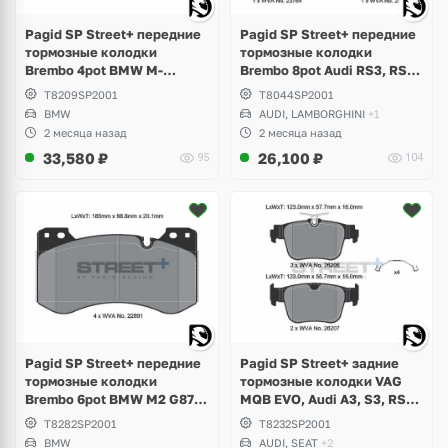
Pagid SP Street+ передние
Pagid SP Street+ передние
тормозные колодки
тормозные колодки
Brembo 4pot BMW M-
Brembo 8pot Audi RS3, RS4
Perfomance G-Series,
B8, RS5, RSQ3, TTRS, R8,
T8209SP2001
T8044SP2001
Toyota Supra GR A90
Lamborghini Gallardo,
BMW
AUDI, LAMBORGHINI
+1
Volkswagen Phaeton W12
2 месяца назад
2 месяца назад
33,580
₽
26,100
₽
95
104
Pagid SP Street+ передние
Pagid SP Street+ задние
тормозные колодки
тормозные колодки VAG
Brembo 6pot BMW M2 G87,
MQB EVO, Audi A3, S3, RS3,
M3 G80, G81, M4 G82
Q3, Volkswagen Golf 8 R,
T8282SP2001
T8232SP2001
Competition
GTI, Tiguan, Passat B9, Seat
BMW
AUDI, SEAT
+2