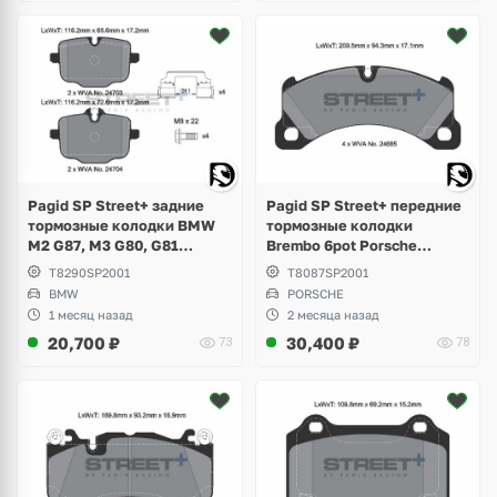
Pagid SP Street+ задние
Pagid SP Street+ передние
тормозные колодки BMW
тормозные колодки
M2 G87, M3 G80, G81
Brembo 6pot Porsche
Touring, M4 Competition
Cayenne 958, 3.0 Diesel,
T8290SP2001
T8087SP2001
G82, M5 F10, M6 F06, F13,
Hybrid, 3.6 S, GTS
BMW
PORSCHE
X3M F97, X4M F98
1 месяц назад
2 месяца назад
20,700
₽
30,400
₽
73
78