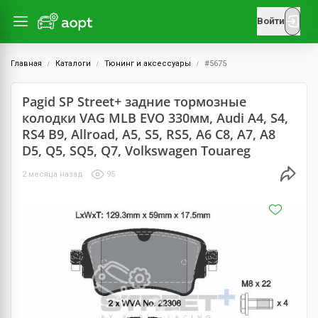
Войти
Главная
Каталоги
Тюнинг и аксессуары
#5675
Pagid SP Street+ задние тормозные
колодки VAG MLB EVO 330мм, Audi A4, S4,
RS4 B9, Allroad, A5, S5, RS5, A6 C8, A7, A8
D5, Q5, SQ5, Q7, Volkswagen Touareg
2 месяца назад
95