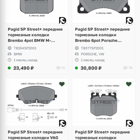
Pagid SP Street+ передние
Pagid SP Street+ передние
тормозные колодки
тормозные колодки
Brembo 4pot BMW M-
Brembo 6pot Porsche
Perfomance F-Series, M2
Cayenne 955, 957,
T8194SP2001
T8077SP2001
F87, M3 F80, M4 F82
Panamera 970, 971,
BMW
PORSCHE, VW
Volkswagen Touareg GP, NF
1 месяц назад
1 месяц назад
23,490
₽
30,800
₽
91
78
Pagid SP Street+ передние
Pagid SP Street+ передние
тормозные колодки VAG
тормозные колодки