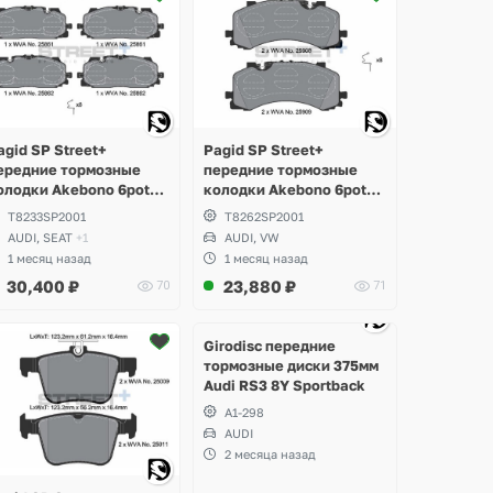
agid SP Street+
Pagid SP Street+
ередние тормозные
передние тормозные
олодки Akebono 6pot
колодки Akebono 6pot
AG MLB EVO 350,
VAG MLB EVO 350,
T8233SP2001
T8262SP2001
75мм, Audi RS3 8Y,
370мм, Audi A6 Allroad
AUDI, SEAT
+1
AUDI, VW
SQ3 F3, SQ5 FY, S4, RS4
C8, С9, A7, A8 D5, Q7, Q8,
1 месяц назад
1 месяц назад
9, S5, RS5 8W, A6 C8,
Volkswagen Touareg
30,400
₽
23,880
₽
70
71
7, Q7, Q8
Ещё
1 фото
Girodisc передние
тормозные диски 375мм
Audi RS3 8Y Sportback
A1-298
AUDI
2 месяца назад