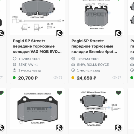
Pagid SP Street+
Pagid SP Street+
P
передние тормозные
передние тормозные
п
колодки VAG MQB EVO
колодки Brembo 4pot
к
356мм, Audi S3 8Y,
395мм BMW G30, G31,
V
T8218SP2001
T8226SP2001
Volkswagen Golf 8 R,
G32, X5 G05, X6 G06, X7
3
SEAT, VW
+1
BMW, ROLLS-ROYCE
,
Tiguan, Arteon, Seat
G07, Rolls-Royce
R
1 месяц назад
1 месяц назад
Leon, Formentor Cupra
Cullinan, Phantom, Ghost
B
20,700
₽
24,650
₽
71
79
67
A