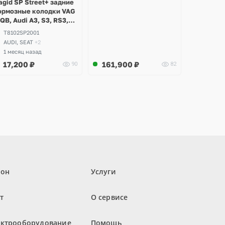
agid SP Street+ задние
ормозные колодки VAG
QB, Audi A3, S3, RS3,
3, RSQ3, TT, TTS, TTRS,
T8102SP2001
olkswagen Golf 7.5 R,
AUDI, SEAT
+2
TI, Tiguan, Passat B8,
1 месяц назад
eat Leon, Ateca Cupra
17,200
₽
161,900
₽
90
82
лон
Услуги
т
О сервисе
ектрооборудование
Помощь