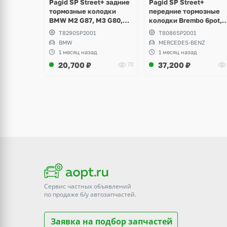
Pagid SP Street+ задние
Pagid SP Street+
тормозные колодки
передние тормозные
BMW M2 G87, M3 G80,
колодки Brembo 6pot,
G81 Touring, M4
Mercedes-Benz AMG G
T8290SP2001
T8086SP2001
Competition G82, M5 F10,
W190, SLS W197, S-clas
BMW
MERCEDES-BENZ
M6 F06, F13, X3M F97,
W220, W221, W222, CL
1 месяц назад
1 месяц назад
X4M F98
W218, W219
20,700
₽
37,200
₽
70
Сервис частных объявлений
по продаже
б/у
автозапчастей.
Заявка на подбор запчастей