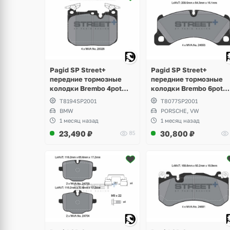
Pagid SP Street+
Pagid SP Street+
передние тормозные
передние тормозные
колодки Brembo 4pot
колодки Brembo 6pot
BMW M-Perfomance F-
Porsche Cayenne 955,
T8194SP2001
T8077SP2001
Series, M2 F87, M3 F80,
957, Panamera 970, 971,
BMW
PORSCHE, VW
M4 F82
Volkswagen Touareg GP
1 месяц назад
1 месяц назад
NF
23,490
₽
30,800
₽
85