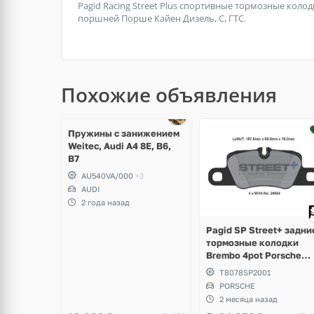
Pagid Racing Street Plus спортивные тормозные коло
поршней Порше Кайен Дизель, С, ГТС.
Похожие объявления
щё
ото
Пружины с занижением
Weitec, Audi A4 8E, B6,
B7
AU540VA/000
+3
AUDI
2 года назад
Pagid SP Street+ задни
тормозные колодки
Brembo 4pot Porsche
Panamera Sport Turism
T8078SP2001
PORSCHE
2 месяца назад