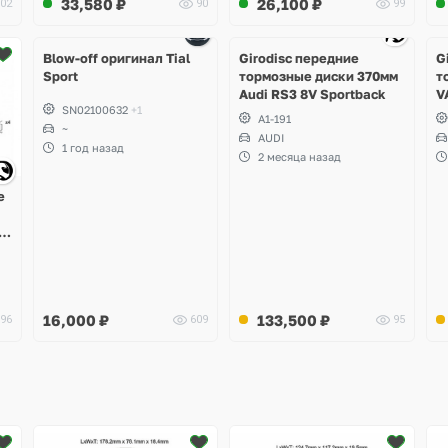
33,580
₽
26,100
₽
02
90
99
W12
Ещё
Ещё
4 фото
6 фото
Blow-off оригинал Tial
Girodisc передние
G
Sport
тормозные диски 370мм
т
Audi RS3 8V Sportback
V
SN02100632
+1
T
A1-191
~
P
AUDI
S
1 год назад
2 месяца назад
C
е
 7
X4
16,000
₽
133,500
₽
96
609
95