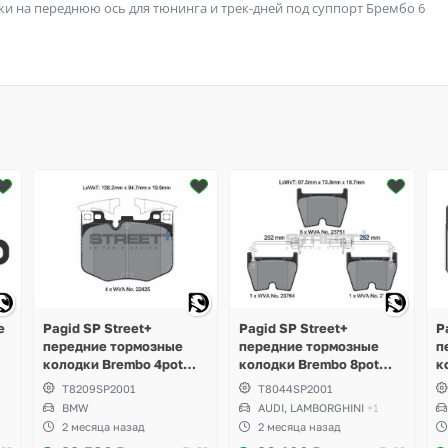
дки на переднюю ось для тюнинга и трек-дней под суппорт Брембо 6
е
Pagid SP Street+
Pagid SP Street+
P
передние тормозные
передние тормозные
п
колодки Brembo 4pot
колодки Brembo 8pot
к
o
BMW M-Perfomance G-
Audi RS3, RS4 B8, RS5,
B
T8209SP2001
T8044SP2001
Series, Toyota Supra GR
RSQ3, TTRS, R8,
G
BMW
AUDI, LAMBORGHINI
+1
A90
Lamborghini Gallardo,
2 месяца назад
2 месяца назад
Volkswagen Phaeton