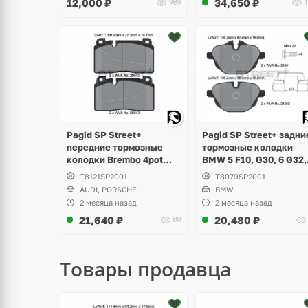
12,000
₽
34,650
₽
989
1
Pagid SP Street+ задни
Pagid SP Street+
тормозные колодки
передние тормозные
BMW 5 F10, G30, 6 G32,
колодки Brembo 4pot
G11, G12, X3 F25, G01, 
VAG Audi A6 C7, A7, Q5
T8079SP2001
T8121SP2001
F26, G02, X5 G05, X6
8R, Porsche Macan 2.0
BMW
AUDI, PORSCHE
G06, Z4 E89, i8
2 месяца назад
2 месяца назад
21,640
₽
20,480
₽
88
Товары продавца