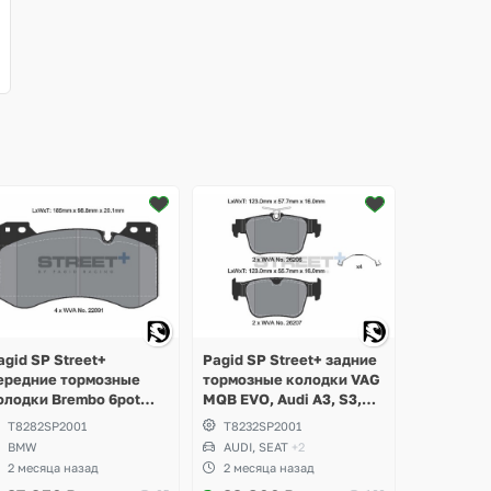
Ещё
1 фото
agid SP Street+
Pagid SP Street+ задние
ередние тормозные
тормозные колодки VAG
олодки Brembo 6pot
MQB EVO, Audi A3, S3,
MW M2 G87, M3 G80,
RS3, Q3, Volkswagen
T8282SP2001
T8232SP2001
81, M4 G82 Competition
Golf 8 R, GTI, Tiguan,
BMW
AUDI, SEAT
+2
Passat B9, Seat Leon,
2 месяца назад
2 месяца назад
Formentor Cupra