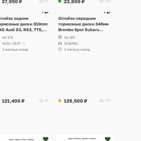
27,950
₽
23,800
₽
95
100
Ещё
3 фото
irodisc задние
Girodisc передние
ормозные диски 310mm
тормозные диски 340мм
AG Audi S3, RS3, TTS,
Brembo 6pot Subaru
TRS, Volkswagen Golf R,
Impreza WRX STI Spec-C
A2-179
A1-185
assat, Arteon, Tiguan,
AUDI, SEAT
+1
SUBARU
eat Leon, Formentor
2 месяца назад
2 месяца назад
upra
121,400
₽
129,500
₽
94
103