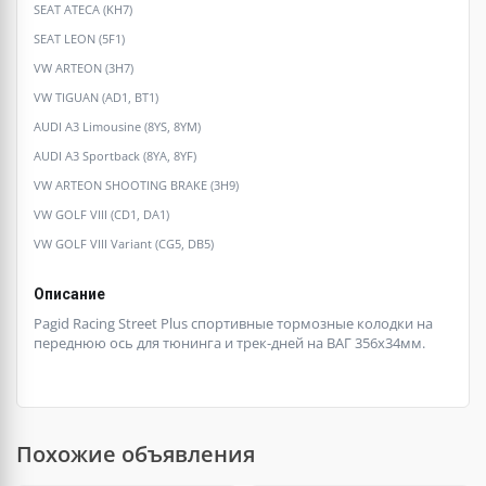
SEAT ATECA (KH7)
SEAT LEON (5F1)
VW ARTEON (3H7)
VW TIGUAN (AD1, BT1)
AUDI A3 Limousine (8YS, 8YM)
AUDI A3 Sportback (8YA, 8YF)
VW ARTEON SHOOTING BRAKE (3H9)
VW GOLF VIII (CD1, DA1)
VW GOLF VIII Variant (CG5, DB5)
Описание
Pagid Racing Street Plus спортивные тормозные колодки на
переднюю ось для тюнинга и трек-дней на ВАГ 356х34мм.
Похожие объявления