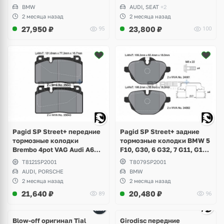
Competition
GTI, Tiguan, Passat B9, Seat
BMW
AUDI, SEAT
+2
Leon, Formentor Cupra
2 месяца назад
2 месяца назад
27,950
₽
23,800
₽
95
100
Pagid SP Street+ задние
Pagid SP Street+ передние
тормозные колодки BMW 5
тормозные колодки
F10, G30, 6 G32, 7 G11, G12,
Brembo 4pot VAG Audi A6
X3 F25, G01, X4 F26, G02,
C7, A7, Q5 8R, Porsche
T8079SP2001
T8121SP2001
X5 G05, X6 G06, Z4 E89, i8
Macan 2.0
BMW
AUDI, PORSCHE
2 месяца назад
2 месяца назад
21,640
₽
20,480
₽
89
96
Ещё
4 фото
Blow-off оригинал Tial
Girodisc передние