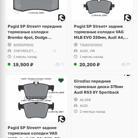
Pagid SP Street+ передние
Pagid SP Street+ задние
тормозные колодки
тормозные колодки VAG
Brembo 4pot, Dodge
MLB EVO 330мм, Audi A4,
Challenger, Charger,
S4, RS4 B9, Allroad, A5, S5,
8055SP2001
T8260SP2001
Magnum, Chevrolet Camaro,
RS5, A6 C8, A7, A8 D5, Q5,
CHEVROLET,
+3
AUDI, VW
Jeep Grand Cherokee SRT8,
SQ5, Q7, Volkswagen
CHRYSLER
1 месяц назад
1 месяц назад
Tesla Model S, X
Touareg
19,500
₽
20,200
₽
77
89
Ещё
1 фото
Girodisc передние
тормозные диски 375мм
Audi RS3 8Y Sportback
A1-298
AUDI
2 месяца назад
Pagid SP Street+ задние
тормозные колодки VAG