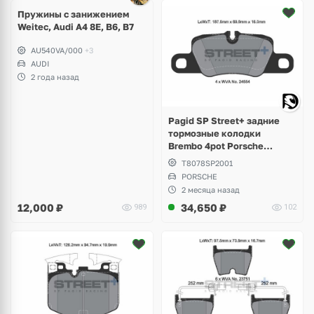
Пружины с занижением
Weitec, Audi A4 8E, B6, B7
AU540VA/000
+3
AUDI
2 года назад
Pagid SP Street+ задние
тормозные колодки
Brembo 4pot Porsche
Panamera Sport Turismo
T8078SP2001
PORSCHE
2 месяца назад
12,000
₽
34,650
₽
989
102