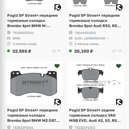
Pagid SP Street+ передние
Pagid SP Street+ передние
тормозные колодки
тормозные колодки
Brembo 4pot BMW M-
Brembo 8pot Audi RS3, RS4
Perfomance G-Series,
B8, RS5, RSQ3, TTRS, R8,
T8209SP2001
T8044SP2001
Toyota Supra GR A90
Lamborghini Gallardo,
BMW
AUDI, LAMBORGHINI
+1
Volkswagen Phaeton W12
2 месяца назад
2 месяца назад
33,580
₽
26,100
₽
90
100
Pagid SP Street+ передние
Pagid SP Street+ задние
тормозные колодки
тормозные колодки VAG
Brembo 6pot BMW M2 G87,
MQB EVO, Audi A3, S3, RS3,
M3 G80, G81, M4 G82
Q3, Volkswagen Golf 8 R,
T8282SP2001
T8232SP2001