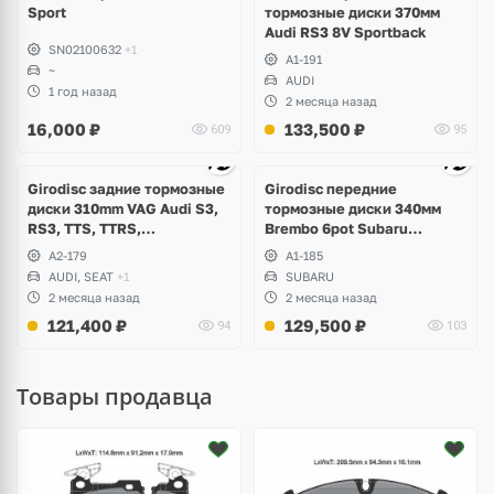
Sport
тормозные диски 370мм
Audi RS3 8V Sportback
SN02100632
+1
A1-191
~
AUDI
1 год назад
2 месяца назад
16,000
₽
133,500
₽
609
95
Ещё
3 фото
Girodisc задние тормозные
Girodisc передние
диски 310mm VAG Audi S3,
тормозные диски 340мм
RS3, TTS, TTRS,
Brembo 6pot Subaru
Volkswagen Golf R, Passat,
Impreza WRX STI Spec-C
A2-179
A1-185
Arteon, Tiguan, Seat Leon,
AUDI, SEAT
+1
SUBARU
Formentor Cupra
2 месяца назад
2 месяца назад
121,400
₽
129,500
₽
94
103
Товары продавца