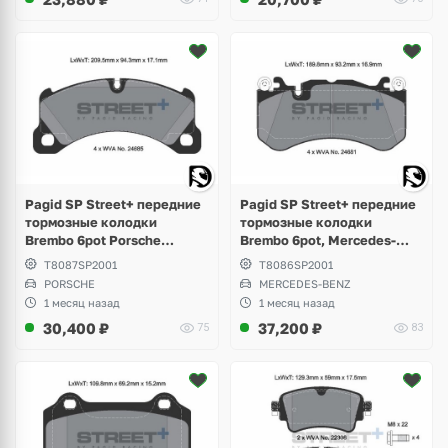
Pagid SP Street+ передние
Pagid SP Street+ передние
тормозные колодки
тормозные колодки
Brembo 6pot Porsche
Brembo 6pot, Mercedes-
Cayenne 958, 3.0 Diesel,
Benz AMG GT W190, SLS
T8087SP2001
T8086SP2001
Hybrid, 3.6 S, GTS
W197, S-class W220, W221,
PORSCHE
MERCEDES-BENZ
W222, CLS W218, W219
1 месяц назад
1 месяц назад
30,400
₽
37,200
₽
75
83