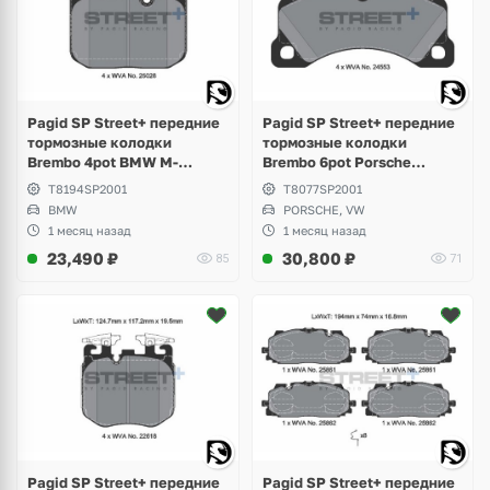
Pagid SP Street+ передние
Pagid SP Street+ передние
тормозные колодки
тормозные колодки
Brembo 4pot BMW M-
Brembo 6pot Porsche
Perfomance F-Series, M2
Cayenne 955, 957,
T8194SP2001
T8077SP2001
F87, M3 F80, M4 F82
Panamera 970, 971,
BMW
PORSCHE, VW
Volkswagen Touareg GP, NF
1 месяц назад
1 месяц назад
23,490
₽
30,800
₽
85
71
Pagid SP Street+ передние
Pagid SP Street+ передние