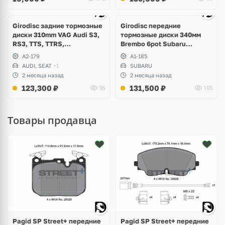
Ещё
3 фото
Girodisc задние тормозные
Girodisc передние
диски 310mm VAG Audi S3,
тормозные диски 340мм
RS3, TTS, TTRS,
Brembo 6pot Subaru
Volkswagen Golf R, Passat,
Impreza WRX STI Spec-C
A2-179
A1-185
Arteon, Tiguan, Seat Leon,
AUDI, SEAT
+1
SUBARU
Formentor Cupra
2 месяца назад
2 месяца назад
123,300
₽
131,500
₽
96
105
Товары продавца
Pagid SP Street+ передние
Pagid SP Street+ передние