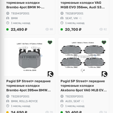
тормозные колодки
тормозные колодки VAG
Brembo 4pot BMW M-
MQB EVO 356мм, Audi S3
Perfomance F-Series, M2
8Y, Volkswagen Golf 8 R,
T8194SP2001
T8218SP2001
F87, M3 F80, M4 F82
Tiguan, Arteon, Seat Leon,
BMW
SEAT, VW
+1
Formentor Cupra
1 месяц назад
1 месяц назад
23,490
₽
20,700
₽
88
82
Pagid SP Street+ передние
Pagid SP Street+ передние
тормозные колодки
тормозные колодки
Brembo 4pot 395мм BMW
Akebono 6pot VAG MLB EVO
G30, G31, G32, X5 G05, X6
350, 375мм, Audi RS3 8Y,
T8226SP2001
T8233SP2001
G06, X7 G07, Rolls-Royce
RSQ3 F3, SQ5 FY, S4, RS4
BMW, ROLLS-ROYCE
AUDI, SEAT
+1
Cullinan, Phantom, Ghost
B9, S5, RS5 8W, A6 C8, A7,
1 месяц назад
1 месяц назад
Q7, Q8
24,650
₽
30,400
₽
70
74