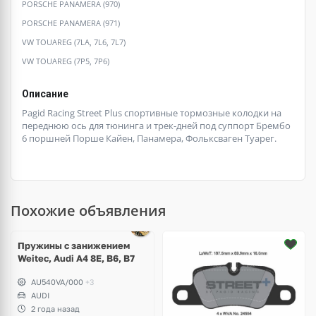
PORSCHE PANAMERA (970)
PORSCHE PANAMERA (971)
VW TOUAREG (7LA, 7L6, 7L7)
VW TOUAREG (7P5, 7P6)
Описание
Pagid Racing Street Plus спортивные тормозные колодки на
переднюю ось для тюнинга и трек-дней под суппорт Брембо
6 поршней Порше Кайен, Панамера, Фольксваген Туарег.
Похожие объявления
Пружины с занижением
Weitec, Audi A4 8E, B6, B7
AU540VA/000
+3
AUDI
2 года назад