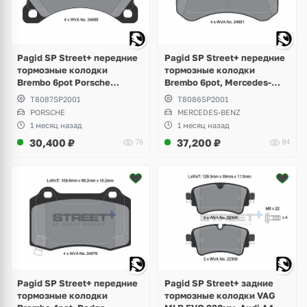
Pagid SP Street+ передние
Pagid SP Street+ передние
тормозные колодки
тормозные колодки
Brembo 6pot Porsche
Brembo 6pot, Mercedes-
Cayenne 958, 3.0 Diesel,
Benz AMG GT W190, SLS
T8087SP2001
T8086SP2001
Hybrid, 3.6 S, GTS
W197, S-class W220, W221,
PORSCHE
MERCEDES-BENZ
W222, CLS W218, W219
1 месяц назад
1 месяц назад
30,400
₽
37,200
₽
76
84
Pagid SP Street+ передние
Pagid SP Street+ задние
тормозные колодки
тормозные колодки VAG