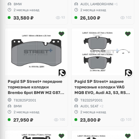
Toyota Supra GR A90
Lamborghini Gallardo,
BMW
AUDI, LAMBORGHINI
+1
Volkswagen Phaeton W12
2 месяца назад
2 месяца назад
33,580
₽
26,100
₽
93
102
Pagid SP Street+ передние
Pagid SP Street+ задние
тормозные колодки
тормозные колодки VAG
Brembo 6pot BMW M2 G87,
MQB EVO, Audi A3, S3, RS3,
M3 G80, G81, M4 G82
Q3, Volkswagen Golf 8 R,
T8282SP2001
T8232SP2001
Competition
GTI, Tiguan, Passat B9, Seat
BMW
AUDI, SEAT
+2
Leon, Formentor Cupra
2 месяца назад
2 месяца назад
27,950
₽
23,800
₽
100
103