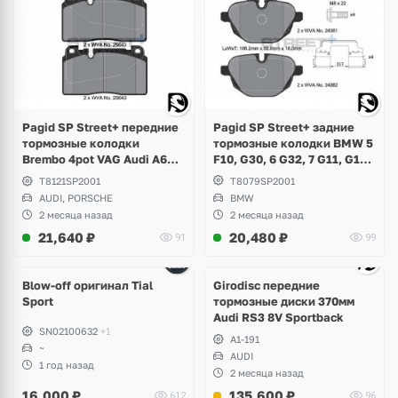
Pagid SP Street+ задние
Pagid SP Street+ передние
тормозные колодки BMW 5
тормозные колодки
F10, G30, 6 G32, 7 G11, G12,
Brembo 4pot VAG Audi A6
X3 F25, G01, X4 F26, G02,
C7, A7, Q5 8R, Porsche
T8079SP2001
T8121SP2001
X5 G05, X6 G06, Z4 E89, i8
Macan 2.0
BMW
AUDI, PORSCHE
2 месяца назад
2 месяца назад
21,640
₽
20,480
₽
91
99
Ещё
4 фото
Blow-off оригинал Tial
Girodisc передние
Sport
тормозные диски 370мм
Audi RS3 8V Sportback
SN02100632
+1
A1-191
~
AUDI
1 год назад
2 месяца назад
16,000
₽
135,600
₽
612
96