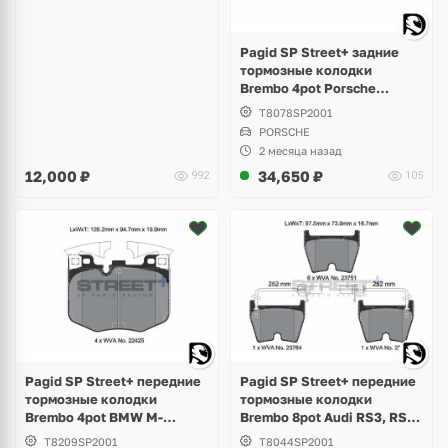
Pagid SP Street+ задние
тормозные колодки
Brembo 4pot Porsche
Panamera Sport Turismo
T8078SP2001
PORSCHE
2 месяца назад
12,000
₽
34,650
₽
992
105
Pagid SP Street+ передние
Pagid SP Street+ передние
тормозные колодки
тормозные колодки
Brembo 4pot BMW M-
Brembo 8pot Audi RS3, RS4
Perfomance G-Series,
B8, RS5, RSQ3, TTRS, R8,
T8209SP2001
T8044SP2001