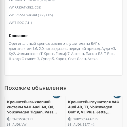
VW PASSAT (3G2, CB2)
VW PASSAT Variant (3G5, CB5)
VW T-ROC (A11)
Описание
Оригинальный крепеж заднего глушителя на ВАГ с
двигателями 1.6, 2.0 литра дизель передний привод, Ауди А3,
Ку2, Фольксваген Т-Кросс, Гольф 7, Артеон, Пассат Б8, Т-Рок,
Шкода Октавия 3, Суперб, Карок, Сеат Леон, Атека.
Похожие объявления
Кронштейн выхлопной
Кронштейн глушителя VAG
системы VAG Audi A3, Q3,
Audi A3, TT, Volkswagen
Volkswagen Tiguan, Passat
Golf V, VI, Plus, Jetta,
B6, B7, CC, Golf V 4Motion
Scirocco, Eos, Beetle,
5N0253461
+1
1K0253144AP
+5
Touran, Skoda Octavia A5,
AUDI, VW
AUDI, SEAT
+2