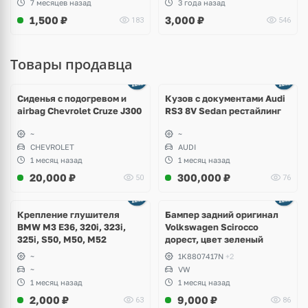
7 месяцев назад
3 года назад
Kodiaq RS
1,500
₽
3,000
₽
183
546
Товары продавца
Ещё
8 фото
Сиденья с подогревом и
Кузов с документами Audi
airbag Chevrolet Cruze J300
RS3 8V Sedan рестайлинг
~
~
CHEVROLET
AUDI
1 месяц назад
1 месяц назад
20,000
₽
300,000
₽
50
76
Ещё
1 фото
Крепление глушителя
Бампер задний оригинал
BMW M3 E36, 320i, 323i,
Volkswagen Scirocco
325i, S50, M50, M52
дорест, цвет зеленый
~
1K8807417N
+2
~
VW
1 месяц назад
1 месяц назад
2,000
₽
9,000
₽
63
86