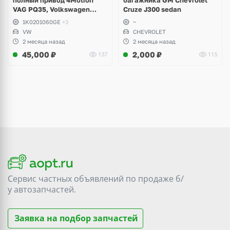
полный привод 4Motion
багажника GM Chevrolet
VAG PQ35, Volkswagen
Cruze J300 sedan
Scirocco, Golf V, VI, Skoda
1K0201060GE
+3
~
Yeti, Octavia A5, Superb,
VW
CHEVROLET
Audi A3, Seat Altea
2 месяца назад
2 месяца назад
45,000
₽
2,000
₽
137
115
Сервис частных объявлений по продаже
б/
у
автозапчастей.
Заявка на подбор запчастей