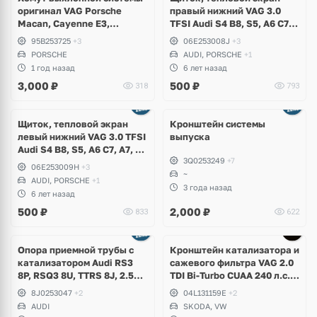
оригинал VAG Porsche
правый нижний VAG 3.0
Macan, Cayenne E3,
TFSI Audi S4 B8, S5, A6 C7,
Panamera
A7, A8 D4, Q5, Q7, Porsche
95B253725
+3
06E253008J
+3
Cayenne S Hybrid 958,
PORSCHE
AUDI, PORSCHE
+1
Volkswagen Touareg NF
1 год назад
6 лет назад
CGEA, CGFA, CGWA, CGWB,
3,000
₽
500
₽
318
793
CGWC, CJTA
Ещё
5 фото
Щиток, тепловой экран
Кронштейн системы
левый нижний VAG 3.0 TFSI
выпуска
Audi S4 B8, S5, A6 C7, A7, A8
3Q0253249
+7
D4, Q5, Q7, Volkswagen
06E253009H
+3
Touareg NF, Porsche
~
AUDI, PORSCHE
+1
Cayenne S Hybrid 958,
3 года назад
6 лет назад
CGEA, CGFA, CGWA, CGWB,
500
₽
2,000
₽
833
622
CGWC, CJTA
Опора приемной трубы с
Кронштейн катализатора и
катализатором Audi RS3
сажевого фильтра VAG 2.0
8P, RSQ3 8U, TTRS 8J, 2.5
TDI Bi-Turbo CUAA 240 л.с.,
TFSI, CEPA, CEPB, CTSA
Volkswagen Tiguan 2,
8J0253047
+2
04L131159E
+2
Allspace, Passat B8,
AUDI
SKODA, VW
Alltrack, Arteon, Skoda