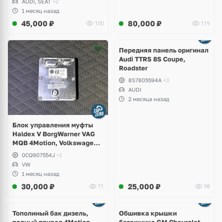
AUDI, SEAT
+2
1 месяц назад
45,000
₽
80,000
₽
100
119
Ещё
2 фото
Передняя панель оригинал
Audi TTRS 8S Coupe,
Roadster
8S7805594A
+3
AUDI
2 месяца назад
Блок управления муфты
Haldex V BorgWarner VAG
MQB 4Motion, Volkswagen
Tiguan
0CQ907554J
+1
VW
1 месяц назад
30,000
₽
25,000
₽
71
98
Тополиный бак дизель,
Обшивка крышки