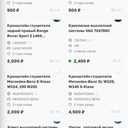
Yeti, Seat Altea, Leon
2 года назад
2 года назад
500
₽
500
₽
618
702
Кронштейн глушителя
Крепление выхлопной
задний правый Range
системы VAG 724790C
Rover Sport 2 L494
724790C
+2
рестайлинг
LR101087
+2
VW
LAND ROVER
1 месяц назад
2 года назад
2,000
₽
2,400
₽
542
56
Кронштейн глушителя
Кронштейн глушителя
Mercedes-Benz E-Klass
Mercedes-Benz SL W129,
W124, 190 W201
W140 S-Klass
A1244920841
+1
A1294922041
+1
MERCEDES-BENZ
MERCEDES-BENZ
2 года назад
2 года назад
2,000
₽
4,500
₽
785
651
Хомут выхлопной системы
Щиток, тепловой экран