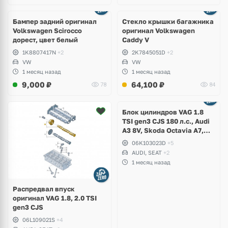
Бампер задний оригинал
Стекло крышки багажника
Volkswagen Scirocco
оригинал Volkswagen
дорест, цвет белый
Caddy V
1K8807417N
+2
2K7845051D
+2
VW
VW
1 месяц назад
1 месяц назад
9,000
₽
64,100
₽
78
84
Ещё
2 фото
Блок цилиндров VAG 1.8
TSI gen3 CJS 180 л.с., Audi
A3 8V, Skoda Octavia A7,
Superb, Volkswagen Passat
06K103023D
+5
B8, Golf VII Alltrack, Seat
AUDI, SEAT
+2
Leon
1 месяц назад
Распредвал впуск
оригинал VAG 1.8, 2.0 TSI
gen3 CJS
06L109021S
+4