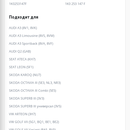
1K0253147F
1K0 253 147 F
Подходит для
AUDI A3 (8V1, 8VK)
AUDI A3 Limousine (8VS, 8VM)
AUDI A3 Sportback (8VA, 8VF)
AUDI Q2 (GAB)
SEAT ATECA (KH7)
SEAT LEON (5F1)
SKODA KAROQ (NU7)
SKODA OCTAVIA III (5E3, NL3, NR3)
SKODA OCTAVIA III Combi (5E5)
SKODA SUPERB III (3V3)
SKODA SUPERB III универсал (3V5)
VW ARTEON (3H7)
VW GOLF VII (5G1, BQ1, BE1, BE2)
VW GOLF VII Variant (BA5, BV5)