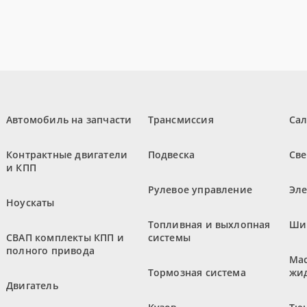
Автомобиль на запчасти
Трансмиссия
Са
Контрактные двигатели
Подвеска
Све
и КПП
Рулевое управление
Эл
Ноускаты
Топливная и выхлопная
Ши
СВАП комплекты КПП и
системы
полного привода
Мас
Тормозная система
жи
Двигатель