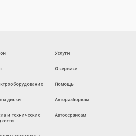
лон
Услуги
т
О сервисе
ектрооборудование
Помощь
ны диски
Авторазборкам
ла и технические
Автосервисам
дкости