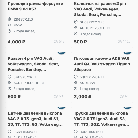
Проводка рампа-форсунки
Колпачок на разъем 2 pin
BMW 3.0d B57
VAG Audi, Volkswagen,
Skoda, Seat, Porsche,
12518571110
Bentley, Lamborghini
6H0971921C
+3
BMW
AUDI, PORSCHE
+3
2 года назад
3 года назад
4,000
₽
500
₽
548
1123
Разъем 4 pin VAG Audi,
Плюсовая клемма АКБ VAG
Volkswagen, Skoda, Seat,
Audi Q3, Volkswagen Tiguan
Porsche, Bentley,
Allspace
Lamborghini
8K0973724
+1
5Q0971228A
+1
AUDI, PORSCHE
+3
AUDI, VW
3 года назад
1 год назад
500
₽
2,000
₽
696
490
Датчик давления выхлопа
Трубки давления выхлопа
VAG 2.0 TSI gen3, Audi S1,
VAG 2.0 TSI gen3, Audi S3,
S3, TT, TTS, Q3, Volkswagen
TT, TTS, SQ2, Volkswagen
Arteon, Golf 7.5 R, GTI,
Arteon, Golf 7.5 R, GTI,
06K131552C
+7
3G0131553P
+1
Passat B8, Tiguan, T-Roc,
Passat B8, T-Roc, Skoda
AUDI, SEAT
+2
AUDI, SEAT
+2