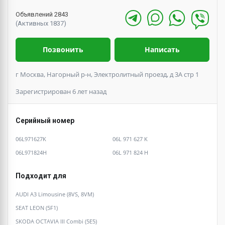
Объявлений 2843
(Активных 1837)
Позвонить
Написать
г Москва, Нагорный р-н, Электролитный проезд, д 3А стр 1
Зарегистрирован 6 лет назад
Серийный номер
06L971627K
06L 971 627 K
06L971824H
06L 971 824 H
Подходит для
AUDI A3 Limousine (8VS, 8VM)
SEAT LEON (5F1)
SKODA OCTAVIA III Combi (5E5)