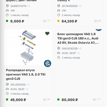
1K8807417N
+2
2K7845051D
+2
VW
VW
1 месяц назад
1 месяц назад
9,000
₽
64,100
₽
77
82
Ещё
2 фото
Блок цилиндров VAG 1.8
TSI gen3 CJS 180 л.с., Audi
A3 8V, Skoda Octavia A7,
Superb, Volkswagen Passat
06K103023D
+5
B8, Golf VII Alltrack, Seat
AUDI, SEAT
+2
Leon
1 месяц назад
Распредвал впуск
оригинал VAG 1.8, 2.0 TSI
gen3 CJS
06L109021S
+4
AUDI, SEAT
+2
1 месяц назад
45,000
₽
80,000
₽
99
117
Ещё