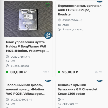
2 фото
Передняя панель оригинал
Audi TTRS 8S Coupe,
Roadster
8S7805594A
+3
AUDI
2 месяца назад
Блок управления муфты
Haldex V BorgWarner VAG
MQB 4Motion, Volkswagen
Tiguan
0CQ907554J
+1
VW
1 месяц назад
30,000
₽
25,000
₽
71
97
Тополиный бак дизель,
Обшивка крышки
полный привод 4Motion
багажника GM Chevrolet
VAG PQ35, Volkswagen
Cruze J300 sedan
Scirocco, Golf V, VI, Skoda
1K0201060GE
+3
~
Yeti, Octavia A5, Superb,
VW
CHEVROLET
Audi A3, Seat Altea