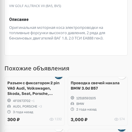
VW GOLF ALLTRACK VII (BA5, BV5)
Описание
Оригинальная моторная коса электропроводки на
топливные форсунки высокого давления, 2 ряда для
бензиновых двигателей ВАГ 1.8, 2.0 ТСИ ЕА888 ген3.
Похожие объявления
Ещё
2 фото
Разъем с фиксатором 2 pin
Проводка свечей накала
VAG Audi, Volkswagen,
BMW 3.0d B57
Skoda, Seat, Porsche,
12518593105
Bentley, Lamborghini
4F0973702
+1
BMW
AUDI, PORSCHE
+3
2 года назад
3 года назад
300
₽
3,000
₽
1232
574