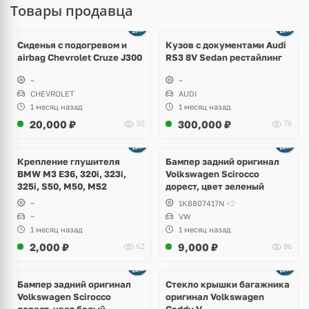
Товары продавца
Ещё
8 фото
Сиденья с подогревом и
Кузов с документами Audi
airbag Chevrolet Cruze J300
RS3 8V Sedan рестайлинг
~
~
CHEVROLET
AUDI
1 месяц назад
1 месяц назад
20,000
₽
300,000
₽
50
76
Ещё
1 фото
Крепление глушителя
Бампер задний оригинал
BMW M3 E36, 320i, 323i,
Volkswagen Scirocco
325i, S50, M50, M52
дорест, цвет зеленый
~
1K8807417N
+2
~
VW
1 месяц назад
1 месяц назад
2,000
₽
9,000
₽
62
86
Бампер задний оригинал
Стекло крышки багажника
Volkswagen Scirocco
оригинал Volkswagen
дорест, цвет белый
Caddy V