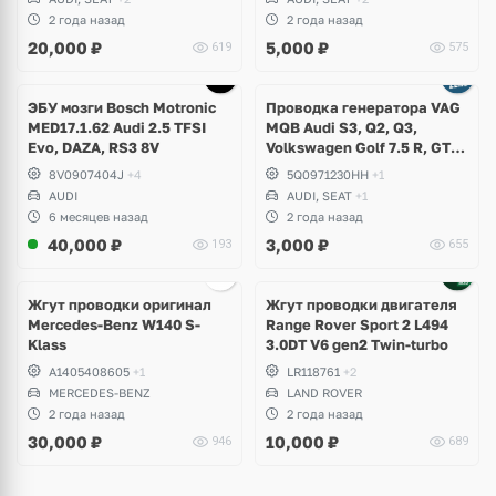
Skoda Superb, Kodiaq,
Superb, Karoq, Seat Ateca,
2 года назад
2 года назад
Karoq, Seat Tarraco
Leon Cupra
20,000
₽
5,000
₽
619
575
ЭБУ мозги Bosch Motronic
Проводка генератора VAG
MED17.1.62 Audi 2.5 TFSI
MQB Audi S3, Q2, Q3,
Evo, DAZA, RS3 8V
Volkswagen Golf 7.5 R, GTI,
T-Roc, Passat B8, Arteon,
8V0907404J
+4
5Q0971230HH
+1
Seat Leon Cupra, Tarraco
AUDI
AUDI, SEAT
+1
6 месяцев назад
2 года назад
40,000
₽
3,000
₽
193
655
Жгут проводки оригинал
Жгут проводки двигателя
Mercedes-Benz W140 S-
Range Rover Sport 2 L494
Klass
3.0DT V6 gen2 Twin-turbo
A1405408605
+1
LR118761
+2
MERCEDES-BENZ
LAND ROVER
2 года назад
2 года назад
30,000
₽
10,000
₽
946
689