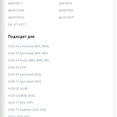
6X0973817
1J0973814
4K0973703A
4H0973703
4K0973702A
06L971627T
06L 971 627 T
Подходит для
AUDI A3 Limousine (8VS, 8VM)
AUDI A3 Sportback (8VA, 8VF)
AUDI A4 Avant (8W5, 8WD, B9)
AUDI A5 (F53)
AUDI A5 Sportback (F5A)
AUDI A7 Sportback (4KA)
AUDI Q2 (GAB)
AUDI Q3 (8UB, 8UG)
AUDI TT (FV3, FVP)
AUDI TT Roadster (FV9, FVR)
SEAT LEON (5F1)