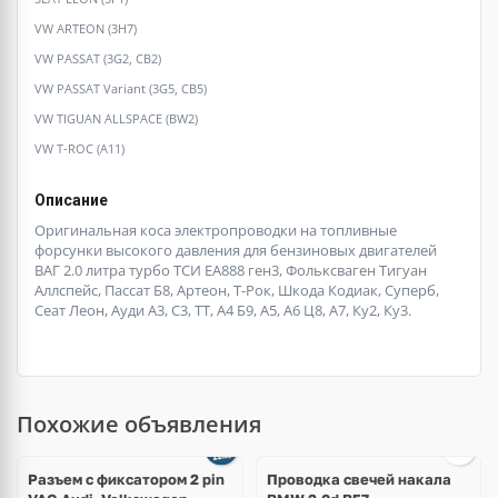
VW ARTEON (3H7)
VW PASSAT (3G2, CB2)
VW PASSAT Variant (3G5, CB5)
VW TIGUAN ALLSPACE (BW2)
VW T-ROC (A11)
Описание
Оригинальная коса электропроводки на топливные
форсунки высокого давления для бензиновых двигателей
ВАГ 2.0 литра турбо ТСИ ЕА888 ген3, Фольксваген Тигуан
Аллспейс, Пассат Б8, Артеон, Т-Рок, Шкода Кодиак, Суперб,
Сеат Леон, Ауди А3, С3, ТТ, А4 Б9, А5, А6 Ц8, А7, Ку2, Ку3.
Похожие объявления
Ещё
2 фото
Разъем с фиксатором 2 pin
Проводка свечей накала