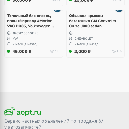
30,000
₽
25,000
₽
72
98
Тополиный бак дизель,
Обшивка крышки
полный привод 4Motion
багажника GM Chevrolet
VAG PQ35, Volkswagen
Cruze J300 sedan
Scirocco, Golf V, VI, Skoda
1K0201060GE
+3
~
Yeti, Octavia A5, Superb,
VW
CHEVROLET
Audi A3, Seat Altea
2 месяца назад
2 месяца назад
45,000
₽
2,000
₽
140
115
Сервис частных объявлений по продаже
б/
у
автозапчастей.