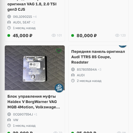
оригинал VAG 1.8, 2.0 TSI
gen3 CJS
06L109021S
+4
AUDI, SEAT
+2
1 месяц назад
45,000
₽
80,000
₽
101
120
Ещё
2 фото
Передняя панель оригинал
Audi TTRS 8S Coupe,
Roadster
8S7805594A
+3
AUDI
2 месяца назад
Блок управления муфты
Haldex V BorgWarner VAG
MQB 4Motion, Volkswagen
Tiguan
0CQ907554J
+1
VW
1 месяц назад