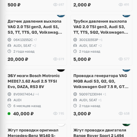
500
₽
2,000
₽
697
491
Датчик давления выхлопа
Трубки давления выхлопа
VAG 2.0 TSI gen3, Audi S1,
VAG 2.0 TSI gen3, Audi S3,
S3, TT, TTS, Q3, Volkswagen
TT, TTS, SQ2, Volkswagen
Arteon, Golf 7.5 R, GTI,
Arteon, Golf 7.5 R, GTI,
06K131552C
+7
3G0131553P
+1
Passat B8, Tiguan, T-Roc,
Passat B8, T-Roc, Skoda
AUDI, SEAT
+2
AUDI, SEAT
+2
Skoda Superb, Kodiaq,
Superb, Karoq, Seat Ateca,
2 года назад
2 года назад
Karoq, Seat Tarraco
Leon Cupra
20,000
₽
5,000
₽
619
577
ЭБУ мозги Bosch Motronic
Проводка генератора VAG
MED17.1.62 Audi 2.5 TFSI
MQB Audi S3, Q2, Q3,
Evo, DAZA, RS3 8V
Volkswagen Golf 7.5 R, GTI,
T-Roc, Passat B8, Arteon,
8V0907404J
+4
5Q0971230HH
+1
Seat Leon Cupra, Tarraco
AUDI
AUDI, SEAT
+1
6 месяцев назад
2 года назад
40,000
₽
3,000
₽
195
658
Жгут проводки оригинал
Жгут проводки двигателя
Mercedes-Benz W140 S-
Range Rover Sport 2 L494