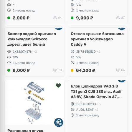
~
VW
1 месяц назад
1 месяц назад
2,000
₽
9,000
₽
64
87
Бампер задний оригинал
Стекло крышки багажника
Volkswagen Scirocco
оригинал Volkswagen
дорест, цвет белый
Caddy V
1K8807417N
+2
2K7845051D
+2
VW
VW
1 месяц назад
1 месяц назад
9,000
₽
64,100
₽
78
84
Ещё
2 фото
Блок цилиндров VAG 1.8
TSI gen3 CJS 180 л.с., Audi
A3 8V, Skoda Octavia A7,
Superb, Volkswagen Passat
06K103023D
+5
B8, Golf VII Alltrack, Seat
AUDI, SEAT
+2
Leon
1 месяц назад
Распредвал впуск