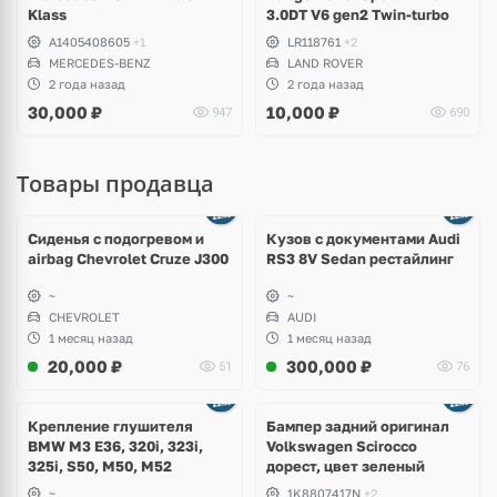
Klass
3.0DT V6 gen2 Twin-turbo
A1405408605
+1
LR118761
+2
MERCEDES-BENZ
LAND ROVER
2 года назад
2 года назад
30,000
₽
10,000
₽
947
690
Товары продавца
Ещё
8 фото
Сиденья с подогревом и
Кузов с документами Audi
airbag Chevrolet Cruze J300
RS3 8V Sedan рестайлинг
~
~
CHEVROLET
AUDI
1 месяц назад
1 месяц назад
20,000
₽
300,000
₽
51
76
Ещё
1 фото
Крепление глушителя
Бампер задний оригинал
BMW M3 E36, 320i, 323i,
Volkswagen Scirocco
325i, S50, M50, M52
дорест, цвет зеленый
~
1K8807417N
+2