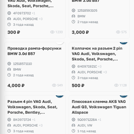
VAG Audi, Volkswagen,
BMW 3.0d B57
Skoda, Seat, Porsche,
12518593105
Bentley, Lamborghini
4F0973702
+1
BMW
AUDI, PORSCHE
+3
2 года назад
3 года назад
300
₽
3,000
₽
1233
575
Проводка рампа-форсунки
Колпачок на разъем 2 pin
BMW 3.0d B57
VAG Audi, Volkswagen,
Skoda, Seat, Porsche,
12518571110
Bentley, Lamborghini
6H0971921C
+3
BMW
AUDI, PORSCHE
+3
2 года назад
3 года назад
4,000
₽
500
₽
549
1128
Разъем 4 pin VAG Audi,
Плюсовая клемма АКБ VAG
Volkswagen, Skoda, Seat,
Audi Q3, Volkswagen Tiguan
Porsche, Bentley,
Allspace
Lamborghini
8K0973724
+1
5Q0971228A
+1
AUDI, PORSCHE
+3
AUDI, VW
3 года назад
1 год назад