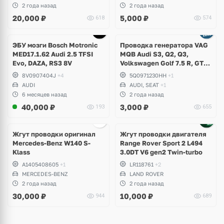
Skoda Superb, Kodiaq,
Superb, Karoq, Seat Ateca,
2 года назад
2 года назад
Karoq, Seat Tarraco
Leon Cupra
20,000
₽
5,000
₽
618
574
ЭБУ мозги Bosch Motronic
Проводка генератора VAG
MED17.1.62 Audi 2.5 TFSI
MQB Audi S3, Q2, Q3,
Evo, DAZA, RS3 8V
Volkswagen Golf 7.5 R, GTI,
T-Roc, Passat B8, Arteon,
8V0907404J
+4
5Q0971230HH
+1
Seat Leon Cupra, Tarraco
AUDI
AUDI, SEAT
+1
6 месяцев назад
2 года назад
40,000
₽
3,000
₽
193
655
Жгут проводки оригинал
Жгут проводки двигателя
Mercedes-Benz W140 S-
Range Rover Sport 2 L494
Klass
3.0DT V6 gen2 Twin-turbo
A1405408605
+1
LR118761
+2
MERCEDES-BENZ
LAND ROVER
2 года назад
2 года назад
30,000
₽
10,000
₽
944
689