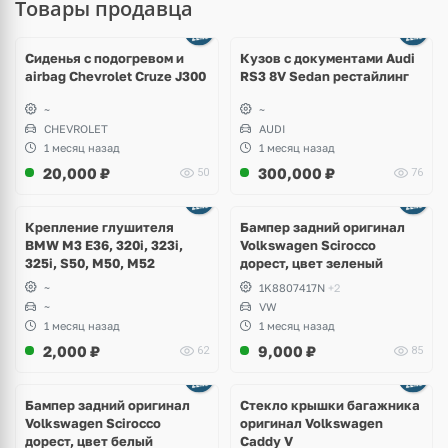
Товары продавца
Ещё
8 фото
Сиденья с подогревом и
Кузов с документами Audi
airbag Chevrolet Cruze J300
RS3 8V Sedan рестайлинг
~
~
CHEVROLET
AUDI
1 месяц назад
1 месяц назад
20,000
₽
300,000
₽
50
76
Ещё
1 фото
Крепление глушителя
Бампер задний оригинал
BMW M3 E36, 320i, 323i,
Volkswagen Scirocco
325i, S50, M50, M52
дорест, цвет зеленый
~
1K8807417N
+2
~
VW
1 месяц назад
1 месяц назад
2,000
₽
9,000
₽
62
85
Бампер задний оригинал
Стекло крышки багажника
Volkswagen Scirocco
оригинал Volkswagen
дорест, цвет белый
Caddy V