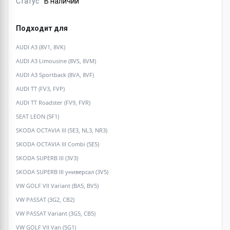
Статус
В наличии
Подходит для
AUDI A3 (8V1, 8VK)
AUDI A3 Limousine (8VS, 8VM)
AUDI A3 Sportback (8VA, 8VF)
AUDI TT (FV3, FVP)
AUDI TT Roadster (FV9, FVR)
SEAT LEON (5F1)
SKODA OCTAVIA III (5E3, NL3, NR3)
SKODA OCTAVIA III Combi (5E5)
SKODA SUPERB III (3V3)
SKODA SUPERB III универсал (3V5)
VW GOLF VII Variant (BA5, BV5)
VW PASSAT (3G2, CB2)
VW PASSAT Variant (3G5, CB5)
VW GOLF VII Van (5G1)