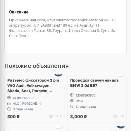
Описание
Оригинальная коса, жгут электропроводки мотора ВАГ 1.8
литра турбо ТСИ ЕА888 ген3 180 л.с. на Ауди А3, ТТ,
Фольксваген Пассат Б8, Тоуран, Шкода Октавия 3, Суперб,
Сеат Леон.
Похожие объявления
Ещё
2 фото
Разъем с фиксатором 2 pin
Проводка свечей накала
VAG Audi, Volkswagen,
BMW 3.0d B57
Skoda, Seat, Porsche,
12518593105
Bentley, Lamborghini
4F0973702
+1
BMW
AUDI, PORSCHE
+3
2 года назад
3 года назад
300
₽
3,000
₽
1231
574