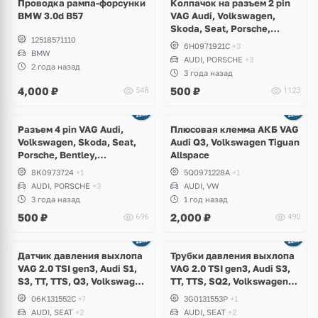
Проводка рампа-форсунки
Колпачок на разъем 2 pin
BMW 3.0d B57
VAG Audi, Volkswagen,
Skoda, Seat, Porsche,
12518571110
Bentley, Lamborghini
6H0971921C
+3
BMW
AUDI, PORSCHE
+3
2 года назад
3 года назад
4,000
₽
500
₽
548
1123
Разъем 4 pin VAG Audi,
Плюсовая клемма АКБ VAG
Volkswagen, Skoda, Seat,
Audi Q3, Volkswagen Tiguan
Porsche, Bentley,
Allspace
Lamborghini
8K0973724
+1
5Q0971228A
+1
AUDI, PORSCHE
+3
AUDI, VW
3 года назад
1 год назад
500
₽
2,000
₽
696
490
Датчик давления выхлопа
Трубки давления выхлопа
VAG 2.0 TSI gen3, Audi S1,
VAG 2.0 TSI gen3, Audi S3,
S3, TT, TTS, Q3, Volkswagen
TT, TTS, SQ2, Volkswagen
Arteon, Golf 7.5 R, GTI,
Arteon, Golf 7.5 R, GTI,
06K131552C
+7
3G0131553P
+1
Passat B8, Tiguan, T-Roc,
Passat B8, T-Roc, Skoda
AUDI, SEAT
+2
AUDI, SEAT
+2