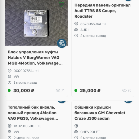
2 фото
Передняя панель оригинал
Audi TTRS 8S Coupe,
Roadster
8S7805594A
+3
AUDI
2 месяца назад
Блок управления муфты
Haldex V BorgWarner VAG
MQB 4Motion, Volkswagen
Tiguan
0CQ907554J
+1
VW
1 месяц назад
30,000
₽
25,000
₽
71
96
Тополиный бак дизель,
Обшивка крышки
полный привод 4Motion
багажника GM Chevrolet
VAG PQ35, Volkswagen
Cruze J300 sedan
Scirocco, Golf V, VI, Skoda
1K0201060GE
+3
~
Yeti, Octavia A5, Superb,
VW
CHEVROLET
Audi A3, Seat Altea
2 месяца назад
2 месяца назад