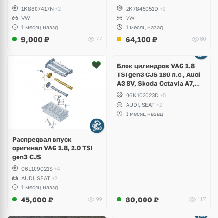
1K8807417N
+2
2K7845051D
+2
VW
VW
1 месяц назад
1 месяц назад
9,000
₽
64,100
₽
77
80
Ещё
2 фото
Блок цилиндров VAG 1.8
TSI gen3 CJS 180 л.с., Audi
A3 8V, Skoda Octavia A7,
Superb, Volkswagen Passat
06K103023D
+5
B8, Golf VII Alltrack, Seat
AUDI, SEAT
+2
Leon
1 месяц назад
Распредвал впуск
оригинал VAG 1.8, 2.0 TSI
gen3 CJS
06L109021S
+4
AUDI, SEAT
+2
1 месяц назад
45,000
₽
80,000
₽
99
117
Ещё