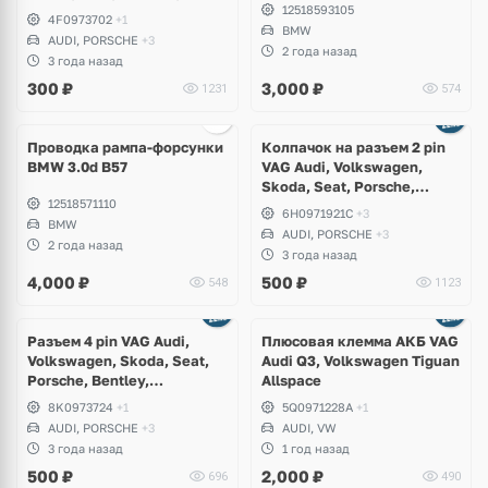
12518593105
Bentley, Lamborghini
4F0973702
+1
BMW
AUDI, PORSCHE
+3
2 года назад
3 года назад
300
₽
3,000
₽
1231
574
Проводка рампа-форсунки
Колпачок на разъем 2 pin
BMW 3.0d B57
VAG Audi, Volkswagen,
Skoda, Seat, Porsche,
12518571110
Bentley, Lamborghini
6H0971921C
+3
BMW
AUDI, PORSCHE
+3
2 года назад
3 года назад
4,000
₽
500
₽
548
1123
Разъем 4 pin VAG Audi,
Плюсовая клемма АКБ VAG
Volkswagen, Skoda, Seat,
Audi Q3, Volkswagen Tiguan
Porsche, Bentley,
Allspace
Lamborghini
8K0973724
+1
5Q0971228A
+1
AUDI, PORSCHE
+3
AUDI, VW
3 года назад
1 год назад
500
₽
2,000
₽
696
490