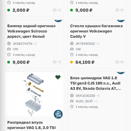
1 месяц назад
1 месяц назад
2,000
₽
9,000
₽
62
85
Бампер задний оригинал
Стекло крышки багажника
Volkswagen Scirocco
оригинал Volkswagen
дорест, цвет белый
Caddy V
1K8807417N
+2
2K7845051D
+2
VW
VW
1 месяц назад
1 месяц назад
9,000
₽
64,100
₽
76
80
Ещё
2 фото
Блок цилиндров VAG 1.8
TSI gen3 CJS 180 л.с., Audi
A3 8V, Skoda Octavia A7,
Superb, Volkswagen Passat
06K103023D
+5
B8, Golf VII Alltrack, Seat
AUDI, SEAT
+2
Leon
1 месяц назад
Распредвал впуск
оригинал VAG 1.8, 2.0 TSI