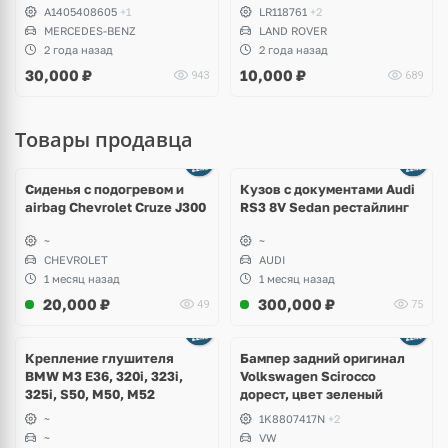
A1405408605
+1
LR118761
+2
MERCEDES-BENZ
LAND ROVER
2 года назад
2 года назад
30,000
₽
10,000
₽
943
689
Товары продавца
Ещё
8 фото
Сиденья с подогревом и
Кузов с документами Audi
airbag Chevrolet Cruze J300
RS3 8V Sedan рестайлинг
~
~
CHEVROLET
AUDI
1 месяц назад
1 месяц назад
20,000
₽
300,000
₽
49
75
Ещё
1 фото
Крепление глушителя
Бампер задний оригинал
BMW M3 E36, 320i, 323i,
Volkswagen Scirocco
325i, S50, M50, M52
дорест, цвет зеленый
~
1K8807417N
+2
~
VW