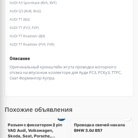
AUDI A3 Sportback (8VA, 8VF)
AUDI Q3 (8UB, 8UG)
AUDI TT (8J3)
AUDI TT (FV3, FVP)
AUDI TT Roadster (8J9)
AUDI TT Roadster (FV9, FVR)
Описание
Оригинальный кронштейн жгута проводки моторного
отсека на впускном коллекторе для Ауди РС3, РСКу3, ТТРС,
Сеат Форментор Купра.
Похожие объявления
Ещё
2 фото
Разъем с фиксатором 2 pin
Проводка свечей накала
VAG Audi, Volkswagen,
BMW 3.0d B57
Skoda, Seat, Porsche,