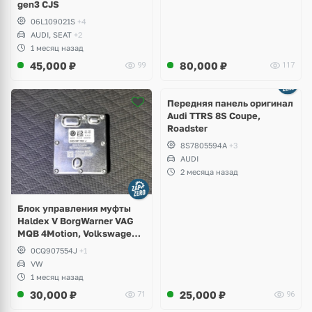
gen3 CJS
06L109021S
+4
AUDI, SEAT
+2
1 месяц назад
45,000
₽
80,000
₽
99
117
Ещё
2 фото
Передняя панель оригинал
Audi TTRS 8S Coupe,
Roadster
8S7805594A
+3
AUDI
2 месяца назад
Блок управления муфты
Haldex V BorgWarner VAG
MQB 4Motion, Volkswagen
Tiguan
0CQ907554J
+1
VW
1 месяц назад
30,000
₽
25,000
₽
71
96