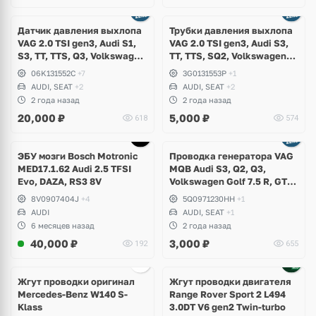
Датчик давления выхлопа
Трубки давления выхлопа
VAG 2.0 TSI gen3, Audi S1,
VAG 2.0 TSI gen3, Audi S3,
S3, TT, TTS, Q3, Volkswagen
TT, TTS, SQ2, Volkswagen
Arteon, Golf 7.5 R, GTI,
Arteon, Golf 7.5 R, GTI,
06K131552C
+7
3G0131553P
+1
Passat B8, Tiguan, T-Roc,
Passat B8, T-Roc, Skoda
AUDI, SEAT
+2
AUDI, SEAT
+2
Skoda Superb, Kodiaq,
Superb, Karoq, Seat Ateca,
2 года назад
2 года назад
Karoq, Seat Tarraco
Leon Cupra
20,000
₽
5,000
₽
618
574
ЭБУ мозги Bosch Motronic
Проводка генератора VAG
MED17.1.62 Audi 2.5 TFSI
MQB Audi S3, Q2, Q3,
Evo, DAZA, RS3 8V
Volkswagen Golf 7.5 R, GTI,
T-Roc, Passat B8, Arteon,
8V0907404J
+4
5Q0971230HH
+1
Seat Leon Cupra, Tarraco
AUDI
AUDI, SEAT
+1
6 месяцев назад
2 года назад
40,000
₽
3,000
₽
192
655
Жгут проводки оригинал
Жгут проводки двигателя
Mercedes-Benz W140 S-
Range Rover Sport 2 L494
Klass
3.0DT V6 gen2 Twin-turbo