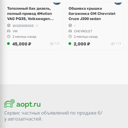
Тополиный бак дизель,
Обшивка крышки
полный привод 4Motion
багажника GM Chevrolet
VAG PQ35, Volkswagen
Cruze J300 sedan
Scirocco, Golf V, VI, Skoda
1K0201060GE
+3
~
Yeti, Octavia A5, Superb,
VW
CHEVROLET
Audi A3, Seat Altea
2 месяца назад
2 месяца назад
45,000
₽
2,000
₽
137
114
Сервис частных объявлений по продаже
б/
у
автозапчастей.