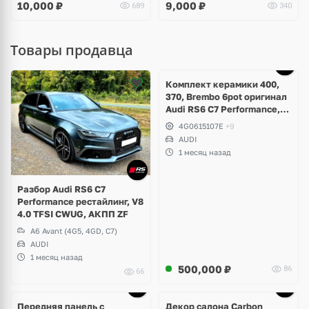
10,000
₽
9,000
₽
689
340
Товары продавца
Ещё
5 фото
Комплект керамики 400,
370, Brembo 6pot оригинал
Audi RS6 C7 Performance,
RS7 V8 4.0 TFSI
4G0615107E
+9
AUDI
1 месяц назад
Разбор Audi RS6 C7
Performance рестайлинг, V8
4.0 TFSI CWUG, АКПП ZF
A6 Avant (4G5, 4GD, C7)
AUDI
1 месяц назад
500,000
₽
86
66
Ещё
1 фото
Передняя панель с
Декор салона Carbon