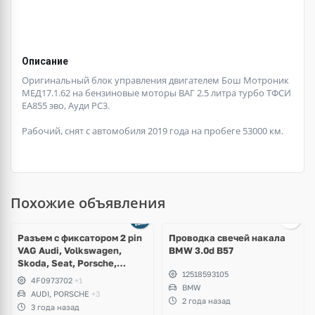
Описание
Оригинальный блок управления двигателем Бош Мотроник
МЕД17.1.62 на бензиновые моторы ВАГ 2.5 литра турбо ТФСИ
ЕА855 эво, Ауди РС3.
Рабочий, снят с автомобиля 2019 года на пробеге 53000 км.
Похожие объявления
Ещё
2 фото
Разъем с фиксатором 2 pin
Проводка свечей накала
VAG Audi, Volkswagen,
BMW 3.0d B57
Skoda, Seat, Porsche,
12518593105
Bentley, Lamborghini
4F0973702
+1
BMW
AUDI, PORSCHE
+3
2 года назад
3 года назад