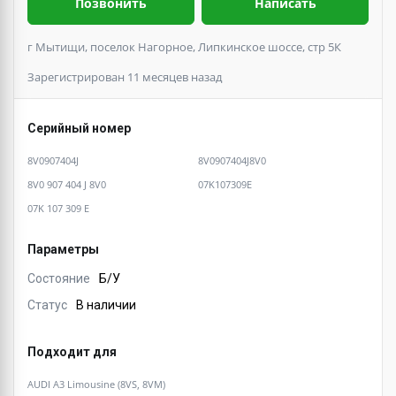
Позвонить
Написать
г Мытищи, поселок Нагорное, Липкинское шоссе, стр 5К
Зарегистрирован 11 месяцев назад
Серийный номер
8V0907404J
8V0907404J8V0
8V0 907 404 J 8V0
07K107309E
07K 107 309 E
Параметры
Состояние
Б/У
Статус
В наличии
Подходит для
AUDI A3 Limousine (8VS, 8VM)