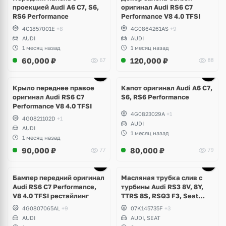
проекцией Audi A6 C7, S6,
оригинал Audi RS6 C7
RS6 Performance
Performance V8 4.0 TFSI
4G1857001E
+8
4G0864261AS
+9
AUDI
AUDI
1 месяц назад
1 месяц назад
60,000
₽
120,000
₽
67
88
Крыло переднее правое
Капот оригинал Audi A6 C7,
оригинал Audi RS6 C7
S6, RS6 Performance
Performance V8 4.0 TFSI
4G0823029A
+1
4G0821102D
+1
AUDI
AUDI
1 месяц назад
1 месяц назад
90,000
₽
80,000
₽
77
79
Бампер передний оригинал
Масляная трубка слив с
Audi RS6 C7 Performance,
турбины Audi RS3 8V, 8Y,
V8 4.0 TFSI рестайлинг
TTRS 8S, RSQ3 F3, Seat
Formentor Cupra 2.5 TFSI
4G0807065AL
+9
07K145735F
+3
Evo, DAZA, DNWA, DNWB
AUDI
AUDI, SEAT