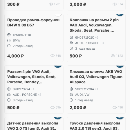
300
₽
3,000
₽
1231
574
Проводка рампа-форсунки
Колпачок на разъем 2 pin
BMW 3.0d B57
VAG Audi, Volkswagen,
Skoda, Seat, Porsche,
12518571110
Bentley, Lamborghini
6H0971921C
+3
BMW
AUDI, PORSCHE
+3
2 года назад
3 года назад
4,000
₽
500
₽
548
1123
Разъем 4 pin VAG Audi,
Плюсовая клемма АКБ VAG
Volkswagen, Skoda, Seat,
Audi Q3, Volkswagen Tiguan
Porsche, Bentley,
Allspace
Lamborghini
8K0973724
+1
5Q0971228A
+1
AUDI, PORSCHE
+3
AUDI, VW
3 года назад
1 год назад
500
₽
2,000
₽
696
490
Датчик давления выхлопа
Трубки давления выхлопа
VAG 2.0 TSI gen3, Audi S1,
VAG 2.0 TSI gen3, Audi S3,