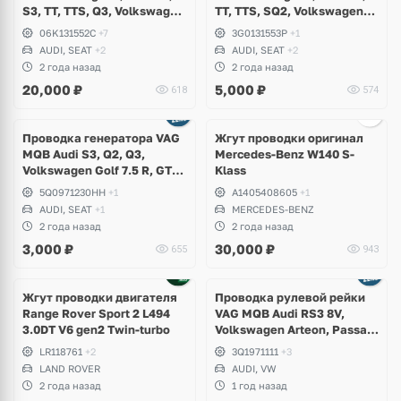
S3, TT, TTS, Q3, Volkswagen
TT, TTS, SQ2, Volkswagen
Arteon, Golf 7.5 R, GTI,
Arteon, Golf 7.5 R, GTI,
06K131552C
+7
3G0131553P
+1
Passat B8, Tiguan, T-Roc,
Passat B8, T-Roc, Skoda
AUDI, SEAT
+2
AUDI, SEAT
+2
Skoda Superb, Kodiaq,
Superb, Karoq, Seat Ateca,
2 года назад
2 года назад
Karoq, Seat Tarraco
Leon Cupra
20,000
₽
5,000
₽
618
574
Ещё
1 фото
Проводка генератора VAG
Жгут проводки оригинал
MQB Audi S3, Q2, Q3,
Mercedes-Benz W140 S-
Volkswagen Golf 7.5 R, GTI,
Klass
T-Roc, Passat B8, Arteon,
5Q0971230HH
+1
A1405408605
+1
Seat Leon Cupra, Tarraco
AUDI, SEAT
+1
MERCEDES-BENZ
2 года назад
2 года назад
3,000
₽
30,000
₽
655
943
Жгут проводки двигателя
Проводка рулевой рейки
Range Rover Sport 2 L494
VAG MQB Audi RS3 8V,
3.0DT V6 gen2 Twin-turbo
Volkswagen Arteon, Passat
B8
LR118761
+2
3Q1971111
+3
LAND ROVER
AUDI, VW
2 года назад
1 год назад