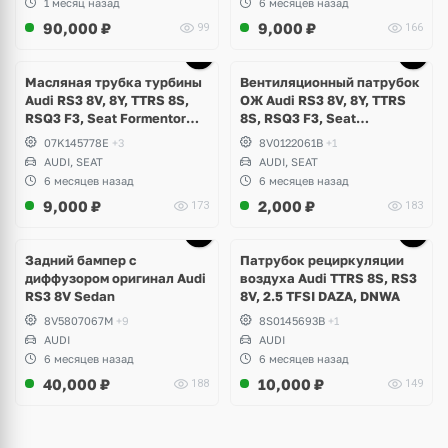
1 месяц назад
6 месяцев назад
90,000
₽
9,000
₽
99
166
Масляная трубка турбины
Вентиляционный патрубок
Audi RS3 8V, 8Y, TTRS 8S,
ОЖ Audi RS3 8V, 8Y, TTRS
RSQ3 F3, Seat Formentor
8S, RSQ3 F3, Seat
Cupra 2.5 TFSI Evo, DAZA,
Formentor Cupra 2.5 TFSI
07K145778E
+3
8V0122061B
+1
DNWA, DNWB
Evo, DAZA, DNWA, DNWB
AUDI, SEAT
AUDI, SEAT
6 месяцев назад
6 месяцев назад
9,000
₽
2,000
₽
173
183
Задний бампер с
Патрубок рециркуляции
диффузором оригинал Audi
воздуха Audi TTRS 8S, RS3
RS3 8V Sedan
8V, 2.5 TFSI DAZA, DNWA
8V5807067M
+9
8S0145693B
+1
AUDI
AUDI
6 месяцев назад
6 месяцев назад
40,000
₽
10,000
₽
188
149