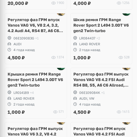
20,000
₽
4,000
₽
1900
1256
Регулятор фаз ГРМ впуск
Шкив ремня ГРМ Range
Vanos VAG V6, V8 2.4, 3.2,
Rover Sport 2 L494 3.0DT V6
4.2 Audi A4, RS4 B7, A6 C6
gen2 Twin-turbo
Allroad, A8 D3
06E109083G
+1
LR084437
+2
AUDI
LAND ROVER
4 года назад
2 года назад
4,500
₽
1,000
₽
1374
528
Крышка ремня ГРМ Range
Регулятор фаз ГРМ выпуск
Rover Sport 2 L494 3.0DT V6
Vanos VAG V8 4.2 FSI Audi
gen2 Twin-turbo
RS4 B8, S5, A6 C6 Allroad,
A8 D3, Q7, R8 Spyder,
LR014189
+4
06E109084K
+1
Volkswagen Touareg
LAND ROVER
AUDI, VW
2 года назад
4 года назад
1,000
₽
4,500
₽
571
1615
Регулятор фаз ГРМ выпуск
Регулятор фаз ГРМ впуск
Vanos VAG V6 3.2, V8 4.2
Vanos VAG V8 4.2 FSI Audi