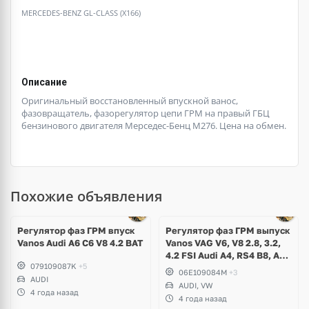
MERCEDES-BENZ GL-CLASS (X166)
Описание
Оригинальный восстановленный впускной ванос,
фазовращатель, фазорегулятор цепи ГРМ на правый ГБЦ
бензинового двигателя Мерседес-Бенц М276. Цена на обмен.
Похожие объявления
Регулятор фаз ГРМ впуск
Регулятор фаз ГРМ выпуск
Vanos Audi A6 C6 V8 4.2 BAT
Vanos VAG V6, V8 2.8, 3.2,
4.2 FSI Audi A4, RS4 B8, A5,
079109087K
+5
RS5, A6 C7, A8 D4, Q5, R8
06E109084M
+3
AUDI
Spyder, Volkswagen
AUDI, VW
Touareg NF
4 года назад
4 года назад