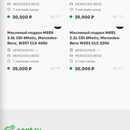
MERCEDES-BENZ
MERCEDES-BENZ
7 месяцев назад
7 месяцев назад
30,000
₽
35,000
₽
181
176
Ещё
10 фото
Масляный поддон M656
Масляный поддон M651
3.0L CDI 4Matic, Mercedes-
2.2L CDI 4Matic, Mercedes-
Benz, W257 CLS 400d
Benz W253 GLC 220d
A6560108401
+6
A6510104610
+5
MERCEDES-BENZ
MERCEDES-BENZ
7 месяцев назад
2 года назад
35,000
₽
30,000
₽
184
610