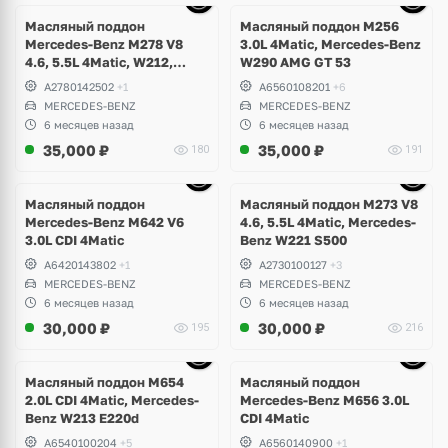
10 фото
Масляный поддон
Масляный поддон M256
Mercedes-Benz M278 V8
3.0L 4Matic, Mercedes-Benz
4.6, 5.5L 4Matic, W212,
W290 AMG GT 53
W207 E500, E63 AMG, W216
A2780142502
+1
A6560108201
+6
CL500, W218 CLS 500, 63,
MERCEDES-BENZ
MERCEDES-BENZ
W166 ML, GLS, GLE 63S,
6 месяцев назад
6 месяцев назад
W217, W221, W222 S63,
35,000
₽
35,000
₽
180
191
S500 Maybach
Ещё
10 фото
Масляный поддон
Масляный поддон M273 V8
Mercedes-Benz M642 V6
4.6, 5.5L 4Matic, Mercedes-
3.0L CDI 4Matic
Benz W221 S500
A6420143802
+1
A2730100127
+3
MERCEDES-BENZ
MERCEDES-BENZ
6 месяцев назад
6 месяцев назад
30,000
₽
30,000
₽
195
216
Ещё
6 фото
Масляный поддон M654
Масляный поддон
2.0L CDI 4Matic, Mercedes-
Mercedes-Benz M656 3.0L
Benz W213 E220d
CDI 4Matic
A6540100204
+5
A6560140900
+1