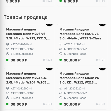
3,000
₽
6,000
₽
1522
159
Octavia A5, Superb
Товары продавца
Ещё
10 фото
Масляный поддон
Масляный поддон
Mercedes-Benz M276 V6
Mercedes-Benz M276 V6
3.5L 4Matic, W212, W213,
3.0L 4Matic, W221 S-Class
W207, W253 GLC 43 AMG,
A2760140300
+1
A2760141702
+1
GLE W166, GLK X204, W217,
MERCEDES-BENZ
MERCEDES-BENZ
W221, W222 S-Class,
6 месяцев назад
6 месяцев назад
Maybach
30,000
₽
30,000
₽
208
171
Ещё
10 фото
Масляный поддон
Масляный поддон
Mercedes-Benz M274 1.6,
Mercedes-Benz M642 V6
2.0L 4Matic, W204, W205 C-
3.0L CDI, W212, W213
Class, GLK, W212, W213 E-
E350d, W463 G350d, W253
A2740142500
+1
A6420102210
+1
Class, W253 GLC
GLC 350d, W166 GL, GLE,
MERCEDES-BENZ
MERCEDES-BENZ
GLS, W292 GLE350d, W251
6 месяцев назад
6 месяцев назад
R350d, W217, W222 S400d
30,000
₽
30,000
₽
194
198
Ещё