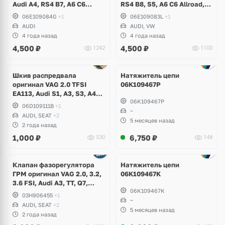
Audi A4, RS4 B7, A6 C6
RS4 B8, S5, A6 C6 Allroad,
Allroad, A8 D3
A8 D3, Q7, R8 Spyder,
06E109084G
+1
06E109083L
+1
Volkswagen Touareg
AUDI
AUDI, VW
4 года назад
4 года назад
4,500
₽
4,500
₽
1242
1100
Шкив распредвала
Натяжитель цепи
оригинал VAG 2.0 TFSI
06K109467P
EA113, Audi S1, A3, S3, A4
06K109467P
B6, B7, A6 C6, TT, TTS,
06D109111B
+1
Volkswagen Golf 5 GTI, 6 R,
~
AUDI, SEAT
+2
Scirocco, Eos, Jetta, Passat
5 месяцев назад
2 года назад
B6, Skoda Octavia A5 RS,
1,000
₽
6,750
₽
530
148
Seat Leon Cupra
Клапан фазорегулятора
Натяжитель цепи
ГРМ оригинал VAG 2.0, 3.2,
06K109467K
3.6 FSI, Audi A3, TT, Q7,
06K109467K
Volkswagen Golf 5 R32,
03H906455
+1
Jetta, Passat B6 R36, CC,
~
AUDI, SEAT
+2
Touareg GP, NF, Eos,
5 месяцев назад
2 года назад
Teramont, Phaeton, Skoda