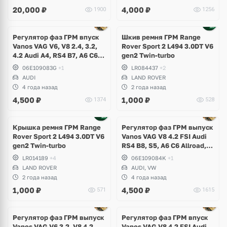
20,000
₽
4,000
₽
1900
1256
Регулятор фаз ГРМ впуск
Шкив ремня ГРМ Range
Vanos VAG V6, V8 2.4, 3.2,
Rover Sport 2 L494 3.0DT V6
4.2 Audi A4, RS4 B7, A6 C6
gen2 Twin-turbo
Allroad, A8 D3
06E109083G
+1
LR084437
+2
AUDI
LAND ROVER
4 года назад
2 года назад
4,500
₽
1,000
₽
1374
528
Крышка ремня ГРМ Range
Регулятор фаз ГРМ выпуск
Rover Sport 2 L494 3.0DT V6
Vanos VAG V8 4.2 FSI Audi
gen2 Twin-turbo
RS4 B8, S5, A6 C6 Allroad,
A8 D3, Q7, R8 Spyder,
LR014189
+4
06E109084K
+1
Volkswagen Touareg
LAND ROVER
AUDI, VW
2 года назад
4 года назад
1,000
₽
4,500
₽
571
1615
Регулятор фаз ГРМ выпуск
Регулятор фаз ГРМ впуск
Vanos VAG V6 3.2, V8 4.2
Vanos VAG V8 4.2 FSI Audi