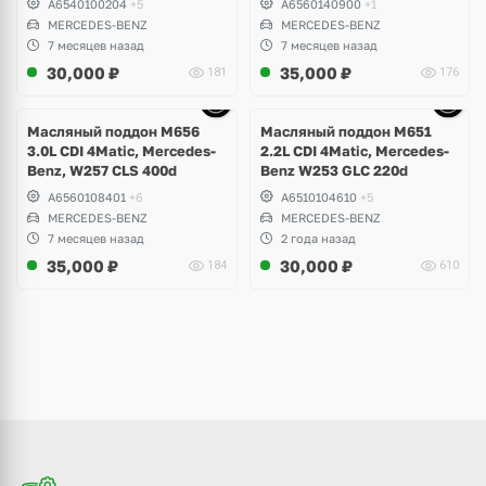
A6540100204
+5
A6560140900
+1
MERCEDES-BENZ
MERCEDES-BENZ
7 месяцев назад
7 месяцев назад
30,000
₽
35,000
₽
181
176
Ещё
10 фото
Масляный поддон M656
Масляный поддон M651
3.0L CDI 4Matic, Mercedes-
2.2L CDI 4Matic, Mercedes-
Benz, W257 CLS 400d
Benz W253 GLC 220d
A6560108401
+6
A6510104610
+5
MERCEDES-BENZ
MERCEDES-BENZ
7 месяцев назад
2 года назад
35,000
₽
30,000
₽
184
610