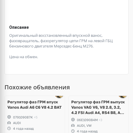
Описание
Оригинальный восстановленный впускной ванос,
фазовращатель, фазорегулятор цепи ГРМ на левой ГБЦ
бензинового двигателя Мерседес-Бенц М276.
Цена на обмен.
Похожие объявления
Регулятор фаз ГРМ впуск
Регулятор фаз ГРМ выпуск
Vanos Audi A6 C6 V8 4.2 BAT
Vanos VAG V6, V8 2.8, 3.2,
4.2 FSI Audi A4, RS4 B8, A5,
079109087K
+5
RS5, A6 C7, A8 D4, Q5, R8
06E109084M
+3
AUDI
Spyder, Volkswagen
AUDI, VW
Touareg NF
4 года назад
4 года назад