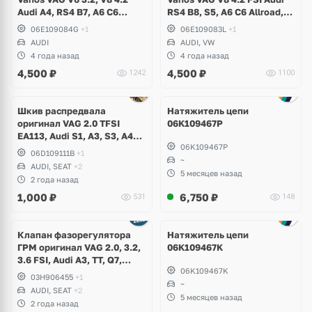
Audi A4, RS4 B7, A6 C6
RS4 B8, S5, A6 C6 Allroad,
Allroad, A8 D3
A8 D3, Q7, R8 Spyder,
06E109084G
+1
06E109083L
+1
Volkswagen Touareg
AUDI
AUDI, VW
4 года назад
4 года назад
4,500
₽
4,500
₽
1242
1100
Шкив распредвала
Натяжитель цепи
оригинал VAG 2.0 TFSI
06K109467P
EA113, Audi S1, A3, S3, A4
06K109467P
B6, B7, A6 C6, TT, TTS,
06D109111B
+1
Volkswagen Golf 5 GTI, 6 R,
~
AUDI, SEAT
+2
Scirocco, Eos, Jetta, Passat
5 месяцев назад
2 года назад
B6, Skoda Octavia A5 RS,
1,000
₽
6,750
₽
531
148
Seat Leon Cupra
Клапан фазорегулятора
Натяжитель цепи
ГРМ оригинал VAG 2.0, 3.2,
06K109467K
3.6 FSI, Audi A3, TT, Q7,
06K109467K
Volkswagen Golf 5 R32,
03H906455
+1
Jetta, Passat B6 R36, CC,
~
AUDI, SEAT
+2
Touareg GP, NF, Eos,
5 месяцев назад
2 года назад
Teramont, Phaeton, Skoda