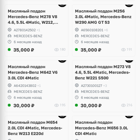
Ещё
10 фото
Масляный поддон
Масляный поддон M256
Mercedes-Benz M278 V8
3.0L 4Matic, Mercedes-Benz
4.6, 5.5L 4Matic, W212,
W290 AMG GT 53
W207 E500, E63 AMG, W216
A2780142502
+1
A6560108201
+6
CL500, W218 CLS 500, 63,
MERCEDES-BENZ
MERCEDES-BENZ
W166 ML, GLS, GLE 63S,
6 месяцев назад
6 месяцев назад
W217, W221, W222 S63,
35,000
₽
35,000
₽
180
191
S500 Maybach
Ещё
10 фото
Масляный поддон
Масляный поддон M273 V8
Mercedes-Benz M642 V6
4.6, 5.5L 4Matic, Mercedes-
3.0L CDI 4Matic
Benz W221 S500
A6420143802
+1
A2730100127
+3
MERCEDES-BENZ
MERCEDES-BENZ
6 месяцев назад
6 месяцев назад
30,000
₽
30,000
₽
195
216
Ещё
6 фото
Масляный поддон M654
Масляный поддон
2.0L CDI 4Matic, Mercedes-
Mercedes-Benz M656 3.0L
Benz W213 E220d
CDI 4Matic