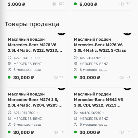
3,000
₽
6,000
₽
1522
159
Octavia A5, Superb
Товары продавца
Ещё
10 фото
Масляный поддон
Масляный поддон
Mercedes-Benz M276 V6
Mercedes-Benz M276 V6
3.5L 4Matic, W212, W213,
3.0L 4Matic, W221 S-Class
W207, W253 GLC 43 AMG,
A2760140300
+1
A2760141702
+1
GLE W166, GLK X204, W217,
MERCEDES-BENZ
MERCEDES-BENZ
W221, W222 S-Class,
6 месяцев назад
6 месяцев назад
Maybach
30,000
₽
30,000
₽
208
171
Ещё
10 фото
Масляный поддон
Масляный поддон
Mercedes-Benz M274 1.6,
Mercedes-Benz M642 V6
2.0L 4Matic, W204, W205 C-
3.0L CDI, W212, W213
Class, GLK, W212, W213 E-
E350d, W463 G350d, W253
A2740142500
+1
A6420102210
+1
Class, W253 GLC
GLC 350d, W166 GL, GLE,
MERCEDES-BENZ
MERCEDES-BENZ
GLS, W292 GLE350d, W251
6 месяцев назад
6 месяцев назад
R350d, W217, W222 S400d
30,000
₽
30,000
₽
194
198