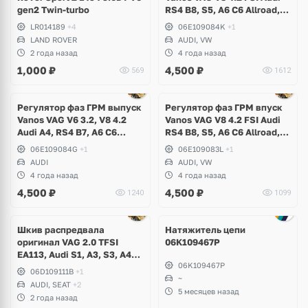
gen2 Twin-turbo
RS4 B8, S5, A6 C6 Allroad,
A8 D3, Q7, R8 Spyder,
LR014189
+4
06E109084K
+1
Volkswagen Touareg
LAND ROVER
AUDI, VW
2 года назад
4 года назад
1,000
₽
4,500
₽
569
1612
Регулятор фаз ГРМ выпуск
Регулятор фаз ГРМ впуск
Vanos VAG V6 3.2, V8 4.2
Vanos VAG V8 4.2 FSI Audi
Audi A4, RS4 B7, A6 C6
RS4 B8, S5, A6 C6 Allroad,
Allroad, A8 D3
A8 D3, Q7, R8 Spyder,
06E109084G
+1
06E109083L
+1
Volkswagen Touareg
AUDI
AUDI, VW
4 года назад
4 года назад
4,500
₽
4,500
₽
1240
1099
Шкив распредвала
Натяжитель цепи
оригинал VAG 2.0 TFSI
06K109467P
EA113, Audi S1, A3, S3, A4
06K109467P
B6, B7, A6 C6, TT, TTS,
06D109111B
+1
Volkswagen Golf 5 GTI, 6 R,
~
AUDI, SEAT
+2
Scirocco, Eos, Jetta, Passat
5 месяцев назад
2 года назад
B6, Skoda Octavia A5 RS,