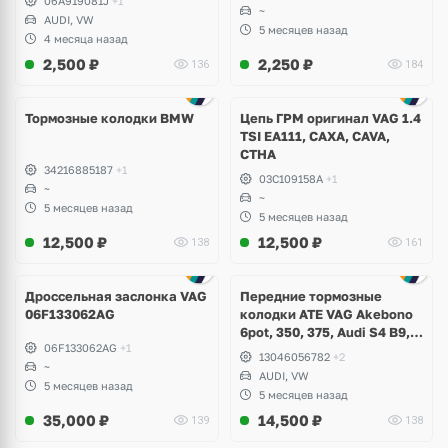
06A919081J
+1
~
AUDI, VW
5 месяцев назад
4 месяца назад
2,500
₽
2,250
₽
136
184
Тормозные колодки BMW
Цепь ГРМ оригинал VAG 1.4
TSI EA111, CAXA, CAVA,
CTHA
34216885187
+1
03C109158A
+1
~
~
5 месяцев назад
5 месяцев назад
12,500
₽
12,500
₽
138
161
Дроссельная заслонка VAG
Передние тормозные
06F133062AG
колодки ATE VAG Akebono
6pot, 350, 375, Audi S4 B9,
06F133062AG
+1
S5, A6 C8, A7, Q7, Q8,
13046056782
+2
~
Volkswagen Touareg
AUDI, VW
5 месяцев назад
5 месяцев назад
35,000
₽
14,500
₽
139
138