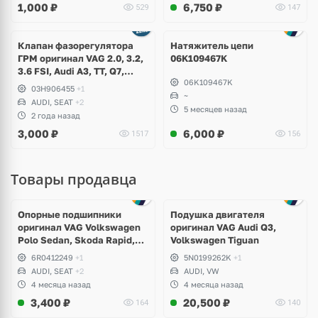
1,000
₽
6,750
₽
529
147
Seat Leon Cupra
Клапан фазорегулятора
Натяжитель цепи
ГРМ оригинал VAG 2.0, 3.2,
06K109467K
3.6 FSI, Audi A3, TT, Q7,
06K109467K
Volkswagen Golf 5 R32,
03H906455
+1
Jetta, Passat B6 R36, CC,
~
AUDI, SEAT
+2
Touareg GP, NF, Eos,
5 месяцев назад
2 года назад
Teramont, Phaeton, Skoda
3,000
₽
6,000
₽
1517
156
Octavia A5, Superb
Товары продавца
Опорные подшипники
Подушка двигателя
оригинал VAG Volkswagen
оригинал VAG Audi Q3,
Polo Sedan, Skoda Rapid,
Volkswagen Tiguan
Audi A1
6R0412249
+1
5N0199262K
+1
AUDI, SEAT
+2
AUDI, VW
4 месяца назад
4 месяца назад
3,400
₽
20,500
₽
164
140