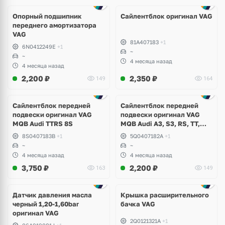
Опорный подшипник
Сайлентблок оригинал VAG
переднего амортизатора
VAG
81A407183
+1
6N0412249E
+1
~
~
4 месяца назад
4 месяца назад
2,200
₽
2,350
₽
149
164
Сайлентблок передней
Сайлентблок передней
подвески оригинал VAG
подвески оригинал VAG
MQB Audi TTRS 8S
MQB Audi A3, S3, RS, TT,
TTRS, Skoda Octavia A7,
8S0407183B
+1
5Q0407182A
+1
Kodiaq, Karoq, Superb,
~
~
Volkswagen Tiguan, Passat,
4 месяца назад
4 месяца назад
Golf
3,750
₽
2,200
₽
163
149
Датчик давления масла
Крышка расширительного
черный 1,20-1,60bar
бачка VAG
оригинал VAG
2Q0121321A
+1