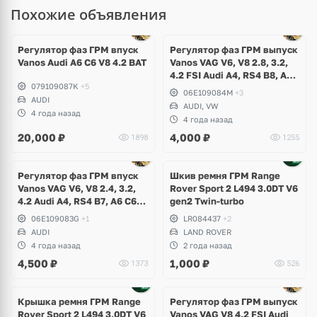
Похожие объявления
Регулятор фаз ГРМ впуск
Регулятор фаз ГРМ выпуск
Vanos Audi A6 C6 V8 4.2 BAT
Vanos VAG V6, V8 2.8, 3.2,
4.2 FSI Audi A4, RS4 B8, A5,
079109087K
+5
RS5, A6 C7, A8 D4, Q5, R8
06E109084M
+3
AUDI
Spyder, Volkswagen
AUDI, VW
Touareg NF
4 года назад
4 года назад
20,000
₽
4,000
₽
1898
1255
Регулятор фаз ГРМ впуск
Шкив ремня ГРМ Range
Vanos VAG V6, V8 2.4, 3.2,
Rover Sport 2 L494 3.0DT V6
4.2 Audi A4, RS4 B7, A6 C6
gen2 Twin-turbo
Allroad, A8 D3
06E109083G
+1
LR084437
+2
AUDI
LAND ROVER
4 года назад
2 года назад
4,500
₽
1,000
₽
1373
526
Крышка ремня ГРМ Range
Регулятор фаз ГРМ выпуск
Rover Sport 2 L494 3.0DT V6
Vanos VAG V8 4.2 FSI Audi