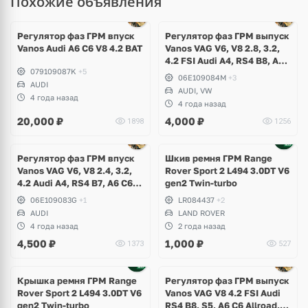
Похожие объявления
Регулятор фаз ГРМ впуск
Регулятор фаз ГРМ выпуск
Vanos Audi A6 C6 V8 4.2 BAT
Vanos VAG V6, V8 2.8, 3.2,
4.2 FSI Audi A4, RS4 B8, A5,
079109087K
+5
RS5, A6 C7, A8 D4, Q5, R8
06E109084M
+3
AUDI
Spyder, Volkswagen
AUDI, VW
Touareg NF
4 года назад
4 года назад
20,000
₽
4,000
₽
1898
1256
Регулятор фаз ГРМ впуск
Шкив ремня ГРМ Range
Vanos VAG V6, V8 2.4, 3.2,
Rover Sport 2 L494 3.0DT V6
4.2 Audi A4, RS4 B7, A6 C6
gen2 Twin-turbo
Allroad, A8 D3
06E109083G
+1
LR084437
+2
AUDI
LAND ROVER
4 года назад
2 года назад
4,500
₽
1,000
₽
1373
527
Крышка ремня ГРМ Range
Регулятор фаз ГРМ выпуск
Rover Sport 2 L494 3.0DT V6
Vanos VAG V8 4.2 FSI Audi
gen2 Twin-turbo
RS4 B8, S5, A6 C6 Allroad,