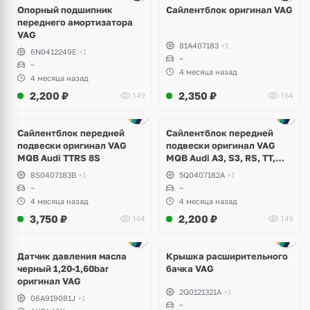
Опорный подшипник
Сайлентблок оригинал VAG
переднего амортизатора
VAG
81A407183
+1
6N0412249E
+1
~
~
4 месяца назад
4 месяца назад
2,200
₽
2,350
₽
149
164
Сайлентблок передней
Сайлентблок передней
подвески оригинал VAG
подвески оригинал VAG
MQB Audi TTRS 8S
MQB Audi A3, S3, RS, TT,
TTRS, Skoda Octavia A7,
8S0407183B
+1
5Q0407182A
+1
Kodiaq, Karoq, Superb,
~
~
Volkswagen Tiguan, Passat,
4 месяца назад
4 месяца назад
Golf
3,750
₽
2,200
₽
164
149
Датчик давления масла
Крышка расширительного
черный 1,20-1,60bar
бачка VAG
оригинал VAG
2Q0121321A
+1
06A919081J
+1
~