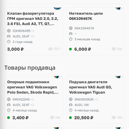
Клапан фазорегулятора
Натяжитель цепи
ГРМ оригинал VAG 2.0, 3.2,
06K109467K
3.6 FSI, Audi A3, TT, Q7,
06K109467K
Volkswagen Golf 5 R32,
03H906455
+1
Jetta, Passat B6 R36, CC,
~
AUDI, SEAT
+2
Touareg GP, NF, Eos,
5 месяцев назад
2 года назад
Teramont, Phaeton, Skoda
3,000
₽
6,000
₽
1517
156
Octavia A5, Superb
Товары продавца
Опорные подшипники
Подушка двигателя
оригинал VAG Volkswagen
оригинал VAG Audi Q3,
Polo Sedan, Skoda Rapid,
Volkswagen Tiguan
Audi A1
6R0412249
+1
5N0199262K
+1
AUDI, SEAT
+2
AUDI, VW
4 месяца назад
4 месяца назад
3,400
₽
20,500
₽
166
140