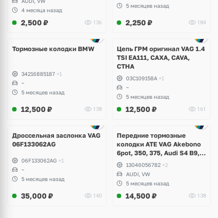
AUDI, VW
5 месяцев назад
4 месяца назад
2,500
₽
2,250
₽
136
184
Тормозные колодки BMW
Цепь ГРМ оригинал VAG 1.4
TSI EA111, CAXA, CAVA,
CTHA
34216885187
+1
03C109158A
+1
~
~
5 месяцев назад
5 месяцев назад
12,500
₽
12,500
₽
138
161
Дроссельная заслонка VAG
Передние тормозные
06F133062AG
колодки ATE VAG Akebono
6pot, 350, 375, Audi S4 B9,
06F133062AG
+1
S5, A6 C8, A7, Q7, Q8,
13046056782
+2
~
Volkswagen Touareg
AUDI, VW
5 месяцев назад
5 месяцев назад
35,000
₽
14,500
₽
140
138