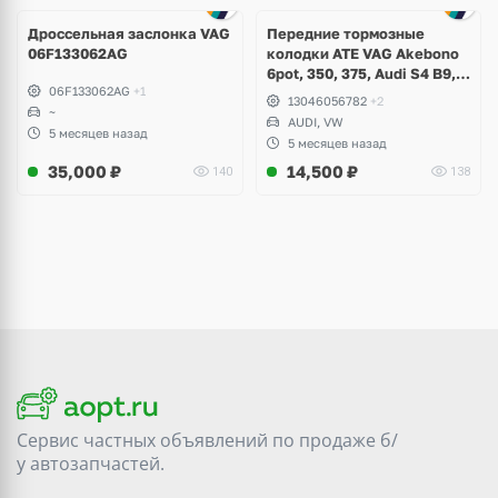
Дроссельная заслонка VAG
Передние тормозные
06F133062AG
колодки ATE VAG Akebono
6pot, 350, 375, Audi S4 B9,
06F133062AG
+1
S5, A6 C8, A7, Q7, Q8,
13046056782
+2
~
Volkswagen Touareg
AUDI, VW
5 месяцев назад
5 месяцев назад
35,000
₽
14,500
₽
140
138
Сервис частных объявлений по продаже
б/
у
автозапчастей.