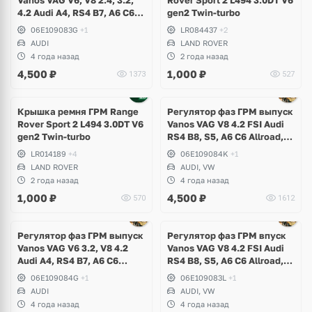
Vanos VAG V6, V8 2.4, 3.2,
Rover Sport 2 L494 3.0DT V6
4.2 Audi A4, RS4 B7, A6 C6
gen2 Twin-turbo
Allroad, A8 D3
06E109083G
+1
LR084437
+2
AUDI
LAND ROVER
4 года назад
2 года назад
4,500
₽
1,000
₽
1373
527
Крышка ремня ГРМ Range
Регулятор фаз ГРМ выпуск
Rover Sport 2 L494 3.0DT V6
Vanos VAG V8 4.2 FSI Audi
gen2 Twin-turbo
RS4 B8, S5, A6 C6 Allroad,
A8 D3, Q7, R8 Spyder,
LR014189
+4
06E109084K
+1
Volkswagen Touareg
LAND ROVER
AUDI, VW
2 года назад
4 года назад
1,000
₽
4,500
₽
570
1612
Регулятор фаз ГРМ выпуск
Регулятор фаз ГРМ впуск
Vanos VAG V6 3.2, V8 4.2
Vanos VAG V8 4.2 FSI Audi
Audi A4, RS4 B7, A6 C6
RS4 B8, S5, A6 C6 Allroad,
Allroad, A8 D3
A8 D3, Q7, R8 Spyder,
06E109084G
+1
06E109083L
+1
Volkswagen Touareg
AUDI
AUDI, VW
4 года назад
4 года назад