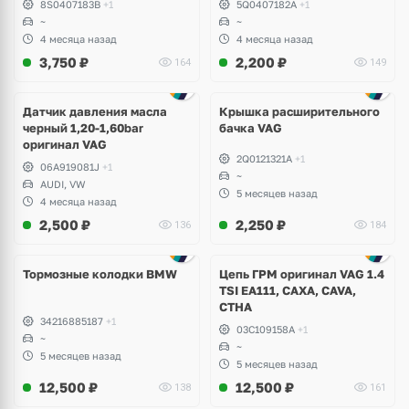
8S0407183B
+1
5Q0407182A
+1
Kodiaq, Karoq, Superb,
~
~
Volkswagen Tiguan, Passat,
4 месяца назад
4 месяца назад
Golf
3,750
₽
2,200
₽
164
149
Датчик давления масла
Крышка расширительного
черный 1,20-1,60bar
бачка VAG
оригинал VAG
2Q0121321A
+1
06A919081J
+1
~
AUDI, VW
5 месяцев назад
4 месяца назад
2,500
₽
2,250
₽
136
184
Тормозные колодки BMW
Цепь ГРМ оригинал VAG 1.4
TSI EA111, CAXA, CAVA,
CTHA
34216885187
+1
03C109158A
+1
~
~
5 месяцев назад
5 месяцев назад
12,500
₽
12,500
₽
138
161