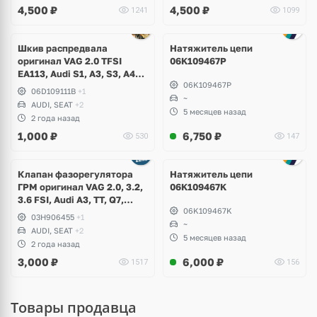
4,500
₽
4,500
₽
1241
1099
Шкив распредвала
Натяжитель цепи
оригинал VAG 2.0 TFSI
06K109467P
EA113, Audi S1, A3, S3, A4
06K109467P
B6, B7, A6 C6, TT, TTS,
06D109111B
+1
Volkswagen Golf 5 GTI, 6 R,
~
AUDI, SEAT
+2
Scirocco, Eos, Jetta, Passat
5 месяцев назад
2 года назад
B6, Skoda Octavia A5 RS,
1,000
₽
6,750
₽
530
147
Seat Leon Cupra
Клапан фазорегулятора
Натяжитель цепи
ГРМ оригинал VAG 2.0, 3.2,
06K109467K
3.6 FSI, Audi A3, TT, Q7,
06K109467K
Volkswagen Golf 5 R32,
03H906455
+1
Jetta, Passat B6 R36, CC,
~
AUDI, SEAT
+2
Touareg GP, NF, Eos,
5 месяцев назад
2 года назад
Teramont, Phaeton, Skoda
3,000
₽
6,000
₽
1517
156
Octavia A5, Superb
Товары продавца