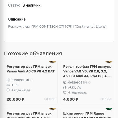
Статус
В наличии
Описание
Ремкомплект ГРМ CONTITECH CT1167K1 (Continental, Litens)
Похожие объявления
Регулятор фаз ГРМ впуск
Регулятор фаз ГРМ выпуск
Vanos Audi A6 C6 V8 4.2 BAT
Vanos VAG V6, V8 2.8, 3.2,
4.2 FSI Audi A4, RS4 B8, A5,
079109087K
+5
RS5, A6 C7, A8 D4, Q5, R8
06E109084M
+3
AUDI
Spyder, Volkswagen
AUDI, VW
Touareg NF
4 года назад
4 года назад
20,000
₽
4,000
₽
1898
1256
Регулятор фаз ГРМ впуск
Шкив ремня ГРМ Range