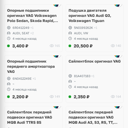
Опорные подшипники
Подушка двигателя
оригинал VAG Volkswagen
оригинал VAG Audi Q3,
Polo Sedan, Skoda Rapid,
Volkswagen Tiguan
Audi A1
6R0412249
+1
5N0199262K
+1
AUDI, SEAT
+2
AUDI, VW
4 месяца назад
4 месяца назад
3,400
₽
20,500
₽
165
140
Опорный подшипник
Сайлентблок оригинал VAG
переднего амортизатора
VAG
81A407183
+1
6N0412249E
+1
~
~
4 месяца назад
4 месяца назад
2,200
₽
2,350
₽
149
164
Сайлентблок передней
Сайлентблок передней
подвески оригинал VAG
подвески оригинал VAG
MQB Audi TTRS 8S
MQB Audi A3, S3, RS, TT,
TTRS, Skoda Octavia A7,