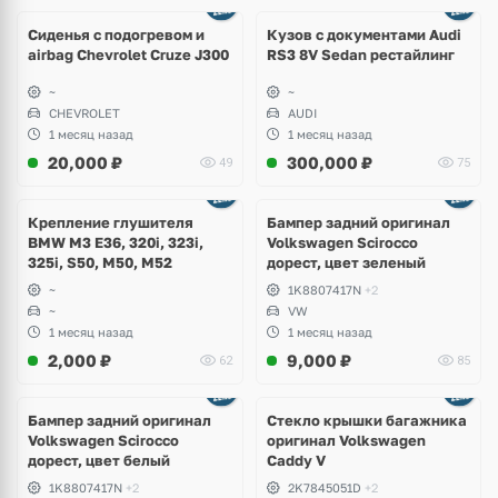
Ещё
8 фото
Сиденья с подогревом и
Кузов с документами Audi
airbag Chevrolet Cruze J300
RS3 8V Sedan рестайлинг
~
~
CHEVROLET
AUDI
1 месяц назад
1 месяц назад
20,000
₽
300,000
₽
49
75
Ещё
1 фото
Крепление глушителя
Бампер задний оригинал
BMW M3 E36, 320i, 323i,
Volkswagen Scirocco
325i, S50, M50, M52
дорест, цвет зеленый
~
1K8807417N
+2
~
VW
1 месяц назад
1 месяц назад
2,000
₽
9,000
₽
62
85
Бампер задний оригинал
Стекло крышки багажника
Volkswagen Scirocco
оригинал Volkswagen
дорест, цвет белый
Caddy V
1K8807417N
+2
2K7845051D
+2