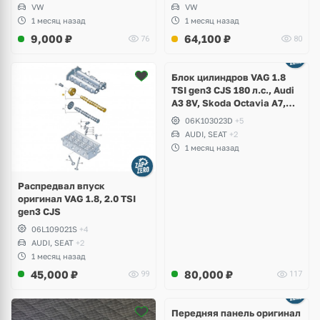
VW
VW
1 месяц назад
1 месяц назад
9,000
₽
64,100
₽
76
80
Ещё
2 фото
Блок цилиндров VAG 1.8
TSI gen3 CJS 180 л.с., Audi
A3 8V, Skoda Octavia A7,
Superb, Volkswagen Passat
06K103023D
+5
B8, Golf VII Alltrack, Seat
AUDI, SEAT
+2
Leon
1 месяц назад
Распредвал впуск
оригинал VAG 1.8, 2.0 TSI
gen3 CJS
06L109021S
+4
AUDI, SEAT
+2
1 месяц назад
45,000
₽
80,000
₽
99
117
Ещё
2 фото
Передняя панель оригинал