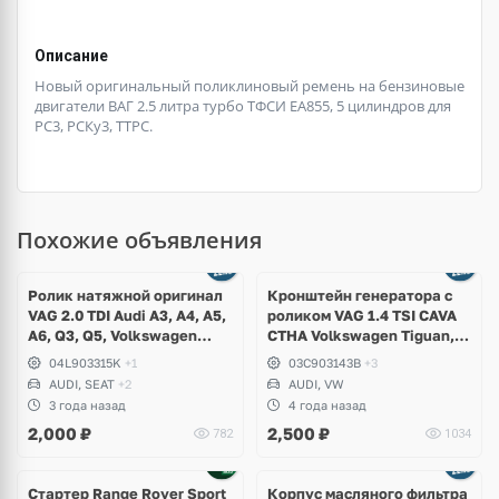
Описание
Новый оригинальный поликлиновый ремень на бензиновые
двигатели ВАГ 2.5 литра турбо ТФСИ ЕА855, 5 цилиндров для
РС3, РСКу3, ТТРС.
Похожие объявления
Ролик натяжной оригинал
Кронштейн генератора с
VAG 2.0 TDI Audi A3, A4, A5,
роликом VAG 1.4 TSI CAVA
A6, Q3, Q5, Volkswagen
CTHA Volkswagen Tiguan,
Arteon, Tiguan, Golf 7,
Jetta, Golf VI, Scirocco
04L903315K
+1
03C903143B
+3
Passat B8, Skoda Kodiaq,
AUDI, SEAT
+2
AUDI, VW
Octavia A7, Yeti, Seat Leon,
3 года назад
4 года назад
Ateca
2,000
₽
2,500
₽
782
1034
Ещё
4 фото
Стартер Range Rover Sport
Корпус масляного фильтра