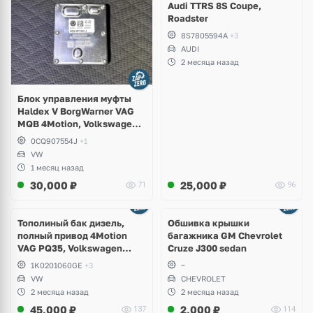
Audi TTRS 8S Coupe,
Roadster
8S7805594A
+3
AUDI
2 месяца назад
Блок управления муфты
Haldex V BorgWarner VAG
MQB 4Motion, Volkswagen
Tiguan
0CQ907554J
+1
VW
1 месяц назад
30,000
₽
25,000
₽
71
96
Тополиный бак дизель,
Обшивка крышки
полный привод 4Motion
багажника GM Chevrolet
VAG PQ35, Volkswagen
Cruze J300 sedan
Scirocco, Golf V, VI, Skoda
1K0201060GE
+3
~
Yeti, Octavia A5, Superb,
VW
CHEVROLET
Audi A3, Seat Altea
2 месяца назад
2 месяца назад
45,000
₽
2,000
₽
137
114