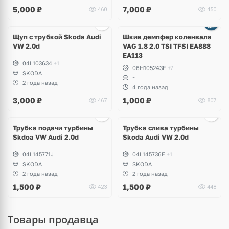
5,000
₽
7,000
₽
460
450
Щуп с трубкой Skoda Audi
Шкив демпфер коленвала
VW 2.0d
VAG 1.8 2.0 TSI TFSI EA888
EA113
04L103634
+1
06H105243F
+7
SKODA
~
2 года назад
4 года назад
3,000
₽
1,000
₽
467
807
Трубка подачи турбины
Трубка слива турбины
Skdoa VW Audi 2.0d
Skoda Audi VW 2.0d
04L145771J
04L145736E
+1
SKODA
SKODA
2 года назад
2 года назад
1,500
₽
1,500
₽
423
448
Товары продавца