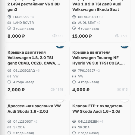
2 L494 рестайлинг V6 3.0D
VAG 1.8 2.0 TSI gen3 Audi
gen2
Volkswagen Skoda Seat
LR080292
+4
06L903143D
+9
LAND ROVER
AUDI, SEAT
+2
2 года назад
4 года назад
8,000
₽
15,000
₽
661
1771
Крышка двигателя
Крышка двигателя
Volkswagen 1.8, 2.0 TSI
Volkswagen Touareg NF
gen2 CDAB, CCZB, CAWA,
Hybrid V6 3.0 TFSI CGEA,
BZB, Volkswagen Tiguan,
CGFA 333 л.с.
06J103925AQ
+5
7P6103927
+2
Passat B6, B7, CC, Golf 6
VW
VW
GTI, Scirocco, Jetta
4 года назад
4 года назад
2,000
₽
4,000
₽
1148
813
Ещё
2 фото
Дроссельная заслонка VW
Клапан ЕГР + охладитель
Audi Skoda 1.6 - 2.0d
VW Skoda Audi 1.6 - 2.0d
04L128063T
+2
04L131512BH
+4
SKODA
SKODA
2 года назад
2 года назад