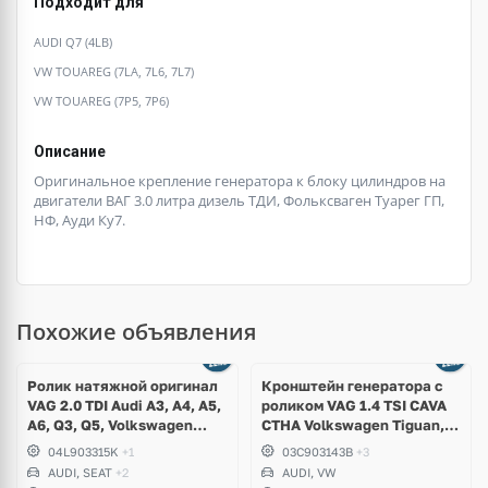
Подходит для
AUDI Q7 (4LB)
VW TOUAREG (7LA, 7L6, 7L7)
VW TOUAREG (7P5, 7P6)
Описание
Оригинальное крепление генератора к блоку цилиндров на
двигатели ВАГ 3.0 литра дизель ТДИ, Фольксваген Туарег ГП,
НФ, Ауди Ку7.
Похожие объявления
Ролик натяжной оригинал
Кронштейн генератора с
VAG 2.0 TDI Audi A3, A4, A5,
роликом VAG 1.4 TSI CAVA
A6, Q3, Q5, Volkswagen
CTHA Volkswagen Tiguan,
Arteon, Tiguan, Golf 7,
Jetta, Golf VI, Scirocco
04L903315K
+1
03C903143B
+3
Passat B8, Skoda Kodiaq,
AUDI, SEAT
+2
AUDI, VW
Octavia A7, Yeti, Seat Leon,