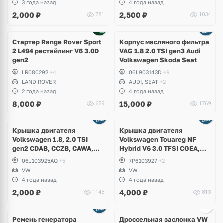
3 года назад
4 года назад
Ateca
2,000
₽
2,500
₽
781
1034
Ещё
4 фото
Стартер Range Rover Sport
Корпус масляного фильтра
2 L494 рестайлинг V6 3.0D
VAG 1.8 2.0 TSI gen3 Audi
gen2
Volkswagen Skoda Seat
LR080292
+4
06L903143D
+9
LAND ROVER
AUDI, SEAT
+2
2 года назад
4 года назад
8,000
₽
15,000
₽
659
1769
Крышка двигателя
Крышка двигателя
Volkswagen 1.8, 2.0 TSI
Volkswagen Touareg NF
gen2 CDAB, CCZB, CAWA,
Hybrid V6 3.0 TFSI CGEA,
BZB, Volkswagen Tiguan,
CGFA 333 л.с.
06J103925AQ
+5
7P6103927
+2
Passat B6, B7, CC, Golf 6
VW
VW
GTI, Scirocco, Jetta
4 года назад
4 года назад
2,000
₽
4,000
₽
1143
813
Ещё
3 фото
Ремень генератора
Дроссельная заслонка VW