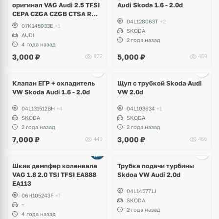
оригинал VAG Audi 2.5 TFSI
Audi Skoda 1.6 - 2.0d
CEPA CZGA CZGB CTSA RS3,
04L128063T
+2
RSQ3, TT RS 8J
07K145933E
+1
SKODA
AUDI
2 года назад
4 года назад
3,000
₽
5,000
₽
872
459
Ещё
2 фото
Клапан ЕГР + охладитель
Щуп с трубкой Skoda Audi
VW Skoda Audi 1.6 - 2.0d
VW 2.0d
04L131512BH
+4
04L103634
+1
SKODA
SKODA
2 года назад
2 года назад
7,000
₽
3,000
₽
449
466
Ещё
1 фото
Шкив демпфер коленвала
Трубка подачи турбины
VAG 1.8 2.0 TSI TFSI EA888
Skdoa VW Audi 2.0d
EA113
04L145771J
06H105243F
+7
SKODA
~
2 года назад
4 года назад