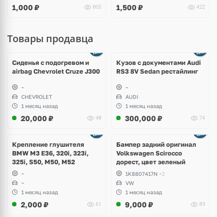
1,000
₽
1,500
₽
805
422
Товары продавца
Ещё
8 фото
Сиденья с подогревом и
Кузов с документами Audi
airbag Chevrolet Cruze J300
RS3 8V Sedan рестайлинг
~
~
CHEVROLET
AUDI
1 месяц назад
1 месяц назад
20,000
₽
300,000
₽
48
74
Ещё
1 фото
Крепление глушителя
Бампер задний оригинал
BMW M3 E36, 320i, 323i,
Volkswagen Scirocco
325i, S50, M50, M52
дорест, цвет зеленый
~
1K8807417N
+2
~
VW
1 месяц назад
1 месяц назад
2,000
₽
9,000
₽
61
83