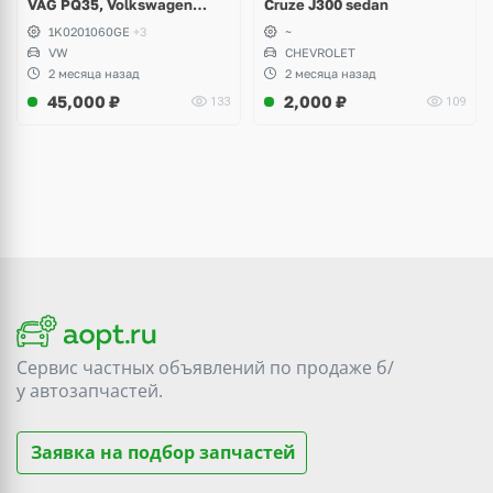
VAG PQ35, Volkswagen
Cruze J300 sedan
Scirocco, Golf V, VI, Skoda
1K0201060GE
+3
~
Yeti, Octavia A5, Superb,
VW
CHEVROLET
Audi A3, Seat Altea
2 месяца назад
2 месяца назад
45,000
₽
2,000
₽
133
109
Сервис частных объявлений по продаже
б/
у
автозапчастей.
Заявка на подбор запчастей