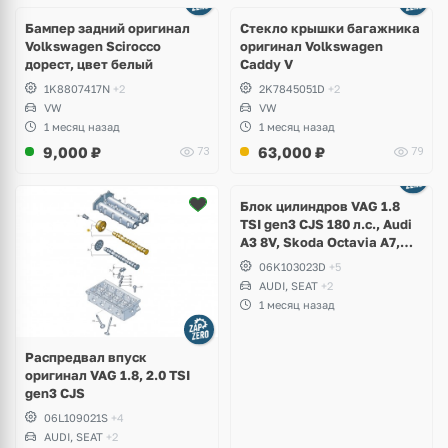
Бампер задний оригинал
Стекло крышки багажника
Volkswagen Scirocco
оригинал Volkswagen
дорест, цвет белый
Caddy V
1K8807417N
+2
2K7845051D
+2
VW
VW
1 месяц назад
1 месяц назад
9,000
₽
63,000
₽
73
79
Ещё
2 фото
Блок цилиндров VAG 1.8
TSI gen3 CJS 180 л.с., Audi
A3 8V, Skoda Octavia A7,
Superb, Volkswagen Passat
06K103023D
+5
B8, Golf VII Alltrack, Seat
AUDI, SEAT
+2
Leon
1 месяц назад
Распредвал впуск
оригинал VAG 1.8, 2.0 TSI
gen3 CJS
06L109021S
+4
AUDI, SEAT
+2