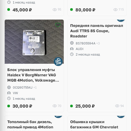
1 месяц назад
45,000
₽
80,000
₽
95
115
Ещё
2 фото
Передняя панель оригинал
Audi TTRS 8S Coupe,
Roadster
8S7805594A
+3
AUDI
2 месяца назад
Блок управления муфты
Haldex V BorgWarner VAG
MQB 4Motion, Volkswagen
Tiguan
0CQ907554J
+1
VW
1 месяц назад
30,000
₽
25,000
₽
70
94
Тополиный бак дизель,
Обшивка крышки
полный привод 4Motion
багажника GM Chevrolet