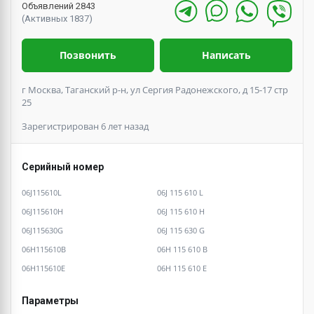
Объявлений 2843
(Активных 1837)
Позвонить
Написать
г Москва, Таганский р-н, ул Сергия Радонежского, д 15-17 стр
25
Зарегистрирован 6 лет назад
Серийный номер
06J115610L
06J 115 610 L
06J115610H
06J 115 610 H
06J115630G
06J 115 630 G
06H115610B
06H 115 610 B
06H115610E
06H 115 610 E
Параметры