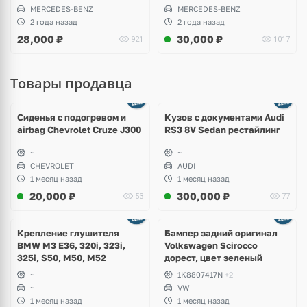
Class, W221 S-Class, W164
MERCEDES-BENZ
MERCEDES-BENZ
ML, W251 R-Class, W639
2 года назад
2 года назад
Vito
28,000
₽
30,000
₽
921
1017
Товары продавца
Ещё
8 фото
Сиденья с подогревом и
Кузов с документами Audi
airbag Chevrolet Cruze J300
RS3 8V Sedan рестайлинг
~
~
CHEVROLET
AUDI
1 месяц назад
1 месяц назад
20,000
₽
300,000
₽
53
77
Ещё
1 фото
Крепление глушителя
Бампер задний оригинал
BMW M3 E36, 320i, 323i,
Volkswagen Scirocco
325i, S50, M50, M52
дорест, цвет зеленый
~
1K8807417N
+2
~
VW
1 месяц назад
1 месяц назад