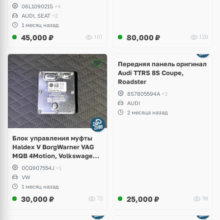
06L109021S
+4
AUDI, SEAT
+2
1 месяц назад
45,000
₽
80,000
₽
101
120
Ещё
2 фото
Передняя панель оригинал
Audi TTRS 8S Coupe,
Roadster
8S7805594A
+3
AUDI
2 месяца назад
Блок управления муфты
Haldex V BorgWarner VAG
MQB 4Motion, Volkswagen
Tiguan
0CQ907554J
+1
VW
1 месяц назад
30,000
₽
25,000
₽
72
98