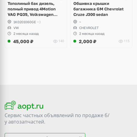
Тополиный бак дизель,
Обшивка крышки
полный привод 4Motion
багажника GM Chevrolet
VAG PQ35, Volkswagen
Cruze J300 sedan
Scirocco, Golf V, VI, Skoda
1K0201060GE
+3
~
Yeti, Octavia A5, Superb,
VW
CHEVROLET
Audi A3, Seat Altea
2 месяца назад
2 месяца назад
45,000
₽
2,000
₽
140
115
Сервис частных объявлений по продаже
б/
у
автозапчастей.