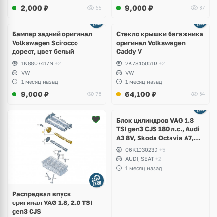
2,000
₽
9,000
₽
65
87
Бампер задний оригинал
Стекло крышки багажника
Volkswagen Scirocco
оригинал Volkswagen
дорест, цвет белый
Caddy V
1K8807417N
+2
2K7845051D
+2
VW
VW
1 месяц назад
1 месяц назад
9,000
₽
64,100
₽
78
84
Ещё
2 фото
Блок цилиндров VAG 1.8
TSI gen3 CJS 180 л.с., Audi
A3 8V, Skoda Octavia A7,
Superb, Volkswagen Passat
06K103023D
+5
B8, Golf VII Alltrack, Seat
AUDI, SEAT
+2
Leon
1 месяц назад
Распредвал впуск
оригинал VAG 1.8, 2.0 TSI
gen3 CJS