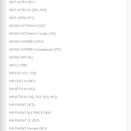
SEAT ALTEA (5P1)
SEAT ALTEA XL (5P5, 5P8)
SEAT LEON (1P1)
SKODA OCTAVIA II (1Z3)
SKODA OCTAVIA II Combi (1Z5)
SKODA SUPERB II (3T4)
SKODA SUPERB II универсал (3T5)
SKODA YETI (5L)
VW CC (358)
VW EOS (1F7, 1F8)
VW GOLF VI (5K1)
VW JETTA III (1K2)
VW JETTA IV (162, 163, AV3, AV2)
VW PASSAT (3C2)
VW PASSAT ALLTRACK (365)
VW PASSAT CC (357)
VW PASSAT Variant (3C5)