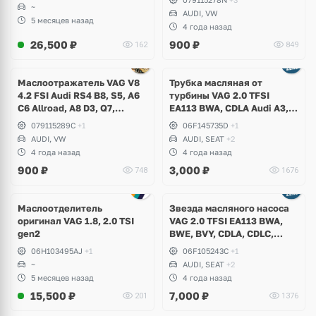
~
AUDI, VW
5 месяцев назад
4 года назад
26,500
₽
900
₽
162
849
Маслоотражатель VAG V8
Трубка масляная от
4.2 FSI Audi RS4 B8, S5, A6
турбины VAG 2.0 TFSI
C6 Allroad, A8 D3, Q7,
EA113 BWA, CDLA Audi A3,
Volkswagen Touareg
TT, Volkswagen Golf V GTI,
079115289C
+1
06F145735D
+1
Passat B6, Eos, Skoda
AUDI, VW
AUDI, SEAT
+2
Octavia A5 RS, Seat Leon
4 года назад
4 года назад
Cupra
900
₽
3,000
₽
748
1676
Маслоотделитель
Звезда масляного насоса
оригинал VAG 1.8, 2.0 TSI
VAG 2.0 TFSI EA113 BWA,
gen2
BWE, BVY, CDLA, CDLC,
Audi, Volkswagen, Skoda,
06H103495AJ
+1
06F105243C
+1
Seat
~
AUDI, SEAT
+2
5 месяцев назад
4 года назад
15,500
₽
7,000
₽
201
1376
Ещё