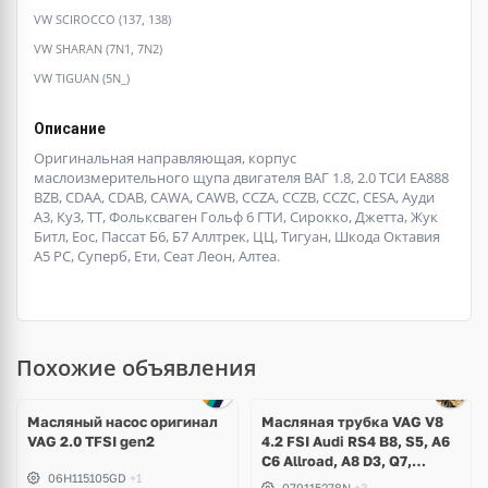
VW SCIROCCO (137, 138)
VW SHARAN (7N1, 7N2)
VW TIGUAN (5N_)
Описание
Оригинальная направляющая, корпус
маслоизмерительного щупа двигателя ВАГ 1.8, 2.0 ТСИ ЕА888
BZB, CDAA, CDAB, CAWA, CAWB, CCZA, CCZB, CCZC, CESA, Ауди
А3, Ку3, ТТ, Фольксваген Гольф 6 ГТИ, Сирокко, Джетта, Жук
Битл, Еос, Пассат Б6, Б7 Аллтрек, ЦЦ, Тигуан, Шкода Октавия
А5 РС, Суперб, Ети, Сеат Леон, Алтеа.
Похожие объявления
Масляный насос оригинал
Масляная трубка VAG V8
VAG 2.0 TFSI gen2
4.2 FSI Audi RS4 B8, S5, A6
C6 Allroad, A8 D3, Q7,
06H115105GD
+1
Volkswagen Touareg
079115278N
+3