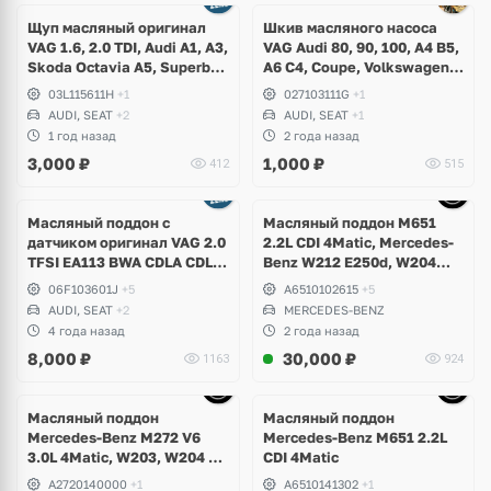
1 фото
Щуп масляный оригинал
Шкив масляного насоса
VAG 1.6, 2.0 TDI, Audi A1, A3,
VAG Audi 80, 90, 100, A4 B5,
Skoda Octavia A5, Superb,
A6 C4, Coupe, Volkswagen
Yeti, Rapid, Volkswagen
Golf 1, 2, 3, Corrado,
03L115611H
+1
027103111G
+1
Golf V, VI, Plus, Jetta,
Scirocco, Jetta, Passat B2,
AUDI, SEAT
+2
AUDI, SEAT
+1
Scirocco, Caddy, Passat B6,
B3, B4, B5, Seat Toledo,
1 год назад
2 года назад
B7, Polo, Touran, Seat Leon,
Cordoba, Ibiza
3,000
₽
1,000
₽
412
515
Altea
Ещё
5 фото
Масляный поддон с
Масляный поддон M651
датчиком оригинал VAG 2.0
2.2L CDI 4Matic, Mercedes-
TFSI EA113 BWA CDLA CDLC
Benz W212 E250d, W204
CDLG
GLK
06F103601J
+5
A6510102615
+5
AUDI, SEAT
+2
MERCEDES-BENZ
4 года назад
2 года назад
8,000
₽
30,000
₽
1163
924
Ещё
9 фото
Масляный поддон
Масляный поддон
Mercedes-Benz M272 V6
Mercedes-Benz M651 2.2L
3.0L 4Matic, W203, W204 C-
CDI 4Matic
Class, GLK, W211, W212 E-
A2720140000
+1
A6510141302
+1