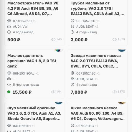
Маслоотражатель VAG V8
Трубка масляная от
4.2 FSI Audi RS4 B8, S5, A6
турбины VAG 2.0 TFSI
C6 Allroad, A8 D3, Q7,
EA113 BWA, CDLA Audi A3,
Volkswagen Touareg
TT, Volkswagen Golf V GTI,
079115289C
+1
06F145735D
+1
Passat B6, Eos, Skoda
AUDI, VW
AUDI, SEAT
+2
Octavia A5 RS, Seat Leon
4 года назад
4 года назад
Cupra
900
₽
3,000
₽
745
1670
Маслоотделитель
Звезда масляного насоса
оригинал VAG 1.8, 2.0 TSI
VAG 2.0 TFSI EA113 BWA,
gen2
BWE, BVY, CDLA, CDLC,
Audi, Volkswagen, Skoda,
06H103495AJ
+1
06F105243C
+1
Seat
~
AUDI, SEAT
+2
5 месяцев назад
4 года назад
15,500
₽
7,000
₽
194
1373
Ещё
1 фото
Щуп масляный оригинал
Шкив масляного насоса
VAG 1.6, 2.0 TDI, Audi A1, A3,
VAG Audi 80, 90, 100, A4 B5,
Skoda Octavia A5, Superb,
A6 C4, Coupe, Volkswagen
Yeti, Rapid, Volkswagen
Golf 1, 2, 3, Corrado,
03L115611H
+1
027103111G
+1
Golf V, VI, Plus, Jetta,
Scirocco, Jetta, Passat B2,
AUDI, SEAT
+2
AUDI, SEAT
+1