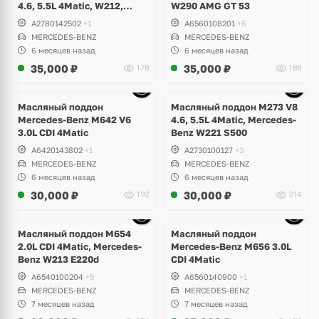
4.6, 5.5L 4Matic, W212,
W290 AMG GT 53
W207 E500, E63 AMG, W216
A2780142502
+1
A6560108201
+6
CL500, W218 CLS 500, 63,
MERCEDES-BENZ
MERCEDES-BENZ
W166 ML, GLS, GLE 63S,
6 месяцев назад
6 месяцев назад
W217, W221, W222 S63,
35,000
₽
35,000
₽
178
188
S500 Maybach
Ещё
10 фото
Масляный поддон
Масляный поддон M273 V8
Mercedes-Benz M642 V6
4.6, 5.5L 4Matic, Mercedes-
3.0L CDI 4Matic
Benz W221 S500
A6420143802
+1
A2730100127
+3
MERCEDES-BENZ
MERCEDES-BENZ
6 месяцев назад
6 месяцев назад
30,000
₽
30,000
₽
192
214
Ещё
6 фото
Масляный поддон M654
Масляный поддон
2.0L CDI 4Matic, Mercedes-
Mercedes-Benz M656 3.0L
Benz W213 E220d
CDI 4Matic
A6540100204
+5
A6560140900
+1
MERCEDES-BENZ
MERCEDES-BENZ
7 месяцев назад
7 месяцев назад