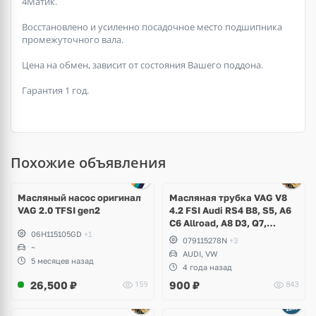
4Матик.
Восстановлено и усиленно посадочное место подшипника
промежуточного вала.
Цена на обмен, зависит от состояния Вашего поддона.
Гарантия 1 год.
Похожие объявления
Масляный насос оригинал
Масляная трубка VAG V8
VAG 2.0 TFSI gen2
4.2 FSI Audi RS4 B8, S5, A6
C6 Allroad, A8 D3, Q7,
06H115105GD
+1
Volkswagen Touareg
079115278N
+3
~
AUDI, VW
5 месяцев назад
4 года назад
26,500
₽
900
₽
159
843