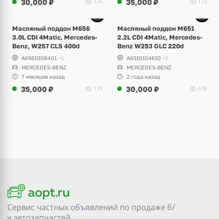
30,000
₽
35,000
₽
176
173
Ещё
10 фото
Масляный поддон M656
Масляный поддон M651
3.0L CDI 4Matic, Mercedes-
2.2L CDI 4Matic, Mercedes-
Benz, W257 CLS 400d
Benz W253 GLC 220d
A6560108401
+6
A6510104610
+5
MERCEDES-BENZ
MERCEDES-BENZ
7 месяцев назад
2 года назад
35,000
₽
30,000
₽
179
608
Сервис частных объявлений по продаже
б/
у
автозапчастей.