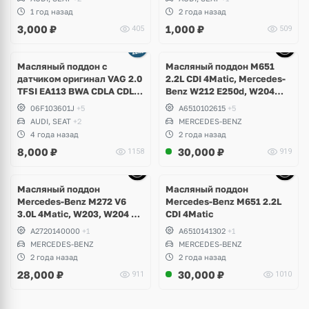
Scirocco, Caddy, Passat B6,
B3, B4, B5, Seat Toledo,
1 год назад
2 года назад
B7, Polo, Touran, Seat Leon,
Cordoba, Ibiza
3,000
₽
1,000
₽
405
509
Altea
Ещё
5 фото
Масляный поддон с
Масляный поддон M651
датчиком оригинал VAG 2.0
2.2L CDI 4Matic, Mercedes-
TFSI EA113 BWA CDLA CDLC
Benz W212 E250d, W204
CDLG
GLK
06F103601J
+5
A6510102615
+5
AUDI, SEAT
+2
MERCEDES-BENZ
4 года назад
2 года назад
8,000
₽
30,000
₽
1158
919
Ещё
9 фото
Масляный поддон
Масляный поддон
Mercedes-Benz M272 V6
Mercedes-Benz M651 2.2L
3.0L 4Matic, W203, W204 C-
CDI 4Matic
Class, GLK, W211, W212 E-
A2720140000
+1
A6510141302
+1
Class, W221 S-Class, W164
MERCEDES-BENZ
MERCEDES-BENZ
ML, W251 R-Class, W639
2 года назад
2 года назад
Vito
28,000
₽
30,000
₽
911
1010