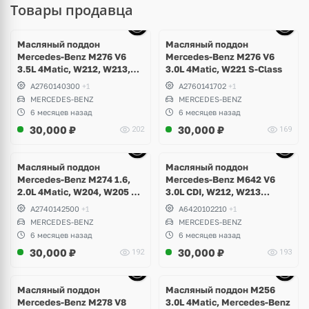
Товары продавца
Ещё
10 фото
Масляный поддон
Масляный поддон
Mercedes-Benz M276 V6
Mercedes-Benz M276 V6
3.5L 4Matic, W212, W213,
3.0L 4Matic, W221 S-Class
W207, W253 GLC 43 AMG,
A2760140300
+1
A2760141702
+1
GLE W166, GLK X204, W217,
MERCEDES-BENZ
MERCEDES-BENZ
W221, W222 S-Class,
6 месяцев назад
6 месяцев назад
Maybach
30,000
₽
30,000
₽
202
169
Ещё
10 фото
Масляный поддон
Масляный поддон
Mercedes-Benz M274 1.6,
Mercedes-Benz M642 V6
2.0L 4Matic, W204, W205 C-
3.0L CDI, W212, W213
Class, GLK, W212, W213 E-
E350d, W463 G350d, W253
A2740142500
+1
A6420102210
+1
Class, W253 GLC
GLC 350d, W166 GL, GLE,
MERCEDES-BENZ
MERCEDES-BENZ
GLS, W292 GLE350d, W251
6 месяцев назад
6 месяцев назад
R350d, W217, W222 S400d
30,000
₽
30,000
₽
192
193
Ещё
10 фото
Масляный поддон
Масляный поддон M256
Mercedes-Benz M278 V8
3.0L 4Matic, Mercedes-Benz