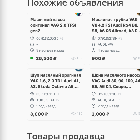
Похожие объявления
Масляный насос
Масляная трубка VAG
оригинал VAG 2.0 TFSI
V8 4.2 FSI Audi RS4 B8,
gen2
S5, A6 C6 Allroad, A8 D3
Q7, Volkswagen Touare
06H115105GD
+1
079115278N
+3
~
AUDI, VW
5 месяцев назад
4 года назад
26,500
₽
900
₽
162
8
Ещё
Ещё
1 фото
1 фото
Щуп масляный оригинал
Шкив масляного насос
VAG 1.6, 2.0 TDI, Audi A1,
VAG Audi 80, 90, 100, A
A3, Skoda Octavia A5,
B5, A6 C4, Coupe,
Superb, Yeti, Rapid,
Volkswagen Golf 1, 2, 3,
03L115611H
+1
027103111G
+1
Volkswagen Golf V, VI,
Corrado, Scirocco, Jetta
AUDI, SEAT
+2
AUDI, SEAT
+1
Plus, Jetta, Scirocco,
Passat B2, B3, B4, B5,
1 год назад
2 года назад
Caddy, Passat B6, B7,
Seat Toledo, Cordoba,
3,000
₽
1,000
₽
410
5
Polo, Touran, Seat Leon,
Ibiza
Altea
Товары продавца