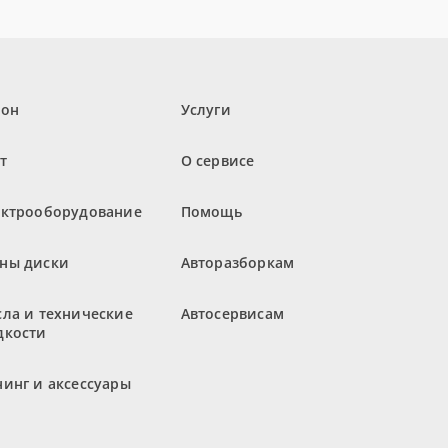
лон
Услуги
т
О сервисе
ектрооборудование
Помощь
ны диски
Авторазборкам
ла и технические
Автосервисам
дкости
инг и аксессуары