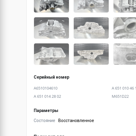
Серийный номер
A6510104610
A 651 010 46 
A 651 014 28 02
M651D22
Параметры
Состояние
Восстановленное