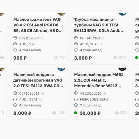
Ещё
3 фото
Маслоотражатель VAG
Трубка масляная от
М
V8 4.2 FSI Audi RS4 B8,
турбины VAG 2.0 TFSI
о
,
S5, A6 C6 Allroad, A8 D3,
EA113 BWA, CDLA Audi
g
g
Q7, Volkswagen Touareg
A3, TT, Volkswagen Golf
079115289C
+1
06F145735D
+1
V GTI, Passat B6, Eos,
AUDI, VW
AUDI, SEAT
+2
Skoda Octavia A5 RS,
4 года назад
4 года назад
Seat Leon Cupra
900
₽
3,000
₽
48
747
1675
Ещё
Ещё
5 фото
1 фото
а
Масляный поддон с
Масляный поддон M651
М
4
датчиком оригинал VAG
2.2L CDI 4Matic,
M
2.0 TFSI EA113 BWA CDLA
Mercedes-Benz W212
3
CDLC CDLG
E250d, W204 GLK
C
06F103601J
+5
A6510102615
+5
,
W
AUDI, SEAT
+2
MERCEDES-BENZ
C
4 года назад
2 года назад
C
8,000
₽
30,000
₽
2
13
1163
923