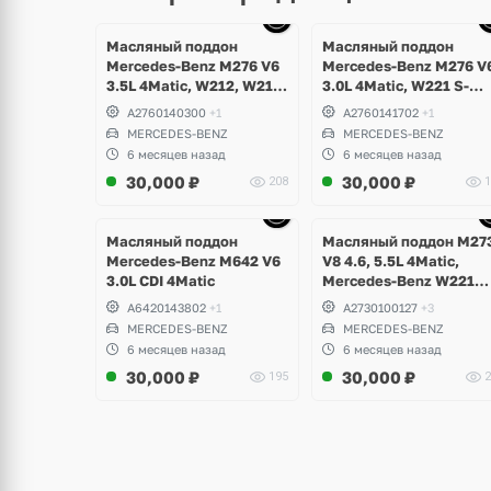
щё
Ещё
Ещё
ото
10 фото
10 фото
Масляный поддон
Масляный поддон
Mercedes-Benz M276 V6
Mercedes-Benz M276 V
3.5L 4Matic, W212, W213,
3.0L 4Matic, W221 S-
W207, W253 GLC 43
Class
A2760140300
+1
A2760141702
+1
AMG, GLE W166, GLK
MERCEDES-BENZ
MERCEDES-BENZ
X204, W217, W221, W222
6 месяцев назад
6 месяцев назад
S-Class, Maybach
30,000
₽
30,000
₽
208
1
щё
Ещё
Ещё
ото
10 фото
6 фото
Масляный поддон
Масляный поддон M27
Mercedes-Benz M642 V6
V8 4.6, 5.5L 4Matic,
3.0L CDI 4Matic
Mercedes-Benz W221
S500
A6420143802
+1
A2730100127
+3
MERCEDES-BENZ
MERCEDES-BENZ
6 месяцев назад
6 месяцев назад
30,000
₽
30,000
₽
195
2