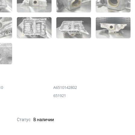
10
A6510142802
651921
Статус
В наличии