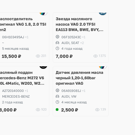
аслоотделитель
Звезда масляного
ригинал VAG 1.8, 2.0 TSI
насоса VAG 2.0 TFSI
en2
EA113 BWA, BWE, BVY,
CDLA, CDLC, Audi,
06H103495AJ
+1
06F105243C
+1
Volkswagen, Skoda, Seat
~
AUDI, SEAT
+2
5 месяцев назад
4 года назад
15,500
₽
7,000
₽
201
1375
Ещё
Ещё
1 фото
1 фото
асляный поддон
Датчик давления масла
ercedes-Benz M272 V6
черный 1,20-1,60bar
.0L 4Matic, W203, W204
оригинал VAG
-Class, GLK, W211,
A2720140000
+1
06A919081J
+1
212 E-Class, W221 S-
MERCEDES-BENZ
AUDI, VW
lass, W164 ML, W251 R-
2 года назад
4 месяца назад
lass, W639 Vito
8,000
₽
2,500
₽
920
139