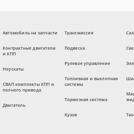
Автомобиль на запчасти
Трансмиссия
Са
Контрактные двигатели
Подвеска
Све
и КПП
Рулевое управление
Эл
Ноускаты
Топливная и выхлопная
Ши
СВАП комплекты КПП и
системы
полного привода
Мас
Тормозная система
жи
Двигатель
Кузов
Тюн