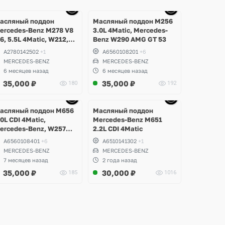
Ещё
Ещё
Ещё
Ещё
10 фото
10 фото
10 фото
10 фото
асляный поддон
Масляный поддон M256
ercedes-Benz M278 V8
3.0L 4Matic, Mercedes-
.6, 5.5L 4Matic, W212,
Benz W290 AMG GT 53
207 E500, E63 AMG,
A2780142502
+1
A6560108201
+6
216 CL500, W218 CLS
MERCEDES-BENZ
MERCEDES-BENZ
00, 63, W166 ML, GLS,
6 месяцев назад
6 месяцев назад
LE 63S, W217, W221,
35,000
₽
35,000
₽
180
192
222 S63, S500
aybach
Ещё
Ещё
Ещё
Ещё
9 фото
9 фото
10 фото
6 фото
асляный поддон M656
Масляный поддон
.0L CDI 4Matic,
Mercedes-Benz M651
ercedes-Benz, W257
2.2L CDI 4Matic
LS 400d
A6560108401
+6
A6510141302
+1
MERCEDES-BENZ
MERCEDES-BENZ
7 месяцев назад
2 года назад
35,000
₽
30,000
₽
185
1016