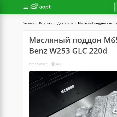
Главная
Каталоги
Двигатель
Масляный поддон и насо
Масляный поддон M651
Benz W253 GLC 220d
2 года назад
613