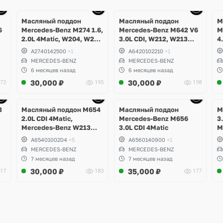
Ещё
Ещё
10 фото
10 фото
Масляный поддон
Масляный поддон
М
6
Mercedes-Benz M274 1.6,
Mercedes-Benz M642 V6
M
2.0L 4Matic, W204, W205
3.0L CDI, W212, W213
4
C-Class, GLK, W212,
E350d, W463 G350d,
W
A2740142500
+1
A6420102210
+1
W213 E-Class, W253 GLC
W253 GLC 350d, W166
W
MERCEDES-BENZ
MERCEDES-BENZ
GL, GLE, GLS, W292
5
6 месяцев назад
6 месяцев назад
GLE350d, W251 R350d,
G
30,000
₽
30,000
₽
72
195
198
W217, W222 S400d
W
M
Ещё
Ещё
6 фото
6 фото
3
Масляный поддон M654
Масляный поддон
М
2.0L CDI 4Matic,
Mercedes-Benz M656
3
Mercedes-Benz W213
3.0L CDI 4Matic
M
E220d
C
A6540100204
+5
A6560140900
+1
MERCEDES-BENZ
MERCEDES-BENZ
7 месяцев назад
7 месяцев назад
30,000
₽
35,000
₽
17
183
177