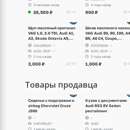
5 месяцев назад
4 года назад
26,500
₽
900
₽
162
8
Ещё
Ещё
1 фото
1 фото
Щуп масляный оригинал
Шкив масляного насос
VAG 1.6, 2.0 TDI, Audi A1,
VAG Audi 80, 90, 100, A
A3, Skoda Octavia A5,
B5, A6 C4, Coupe,
Superb, Yeti, Rapid,
Volkswagen Golf 1, 2, 3,
03L115611H
+1
027103111G
+1
Volkswagen Golf V, VI,
Corrado, Scirocco, Jetta
AUDI, SEAT
+2
AUDI, SEAT
+1
Plus, Jetta, Scirocco,
Passat B2, B3, B4, B5,
1 год назад
2 года назад
Caddy, Passat B6, B7,
Seat Toledo, Cordoba,
3,000
₽
1,000
₽
409
5
Polo, Touran, Seat Leon,
Ibiza
Altea
Товары продавца
щё
Ещё
ото
8 фото
Сиденья с подогревом и
Кузов с документами
airbag Chevrolet Cruze
Audi RS3 8V Sedan
J300
рестайлинг
~
~
CHEVROLET
AUDI
1 месяц назад
1 месяц назад