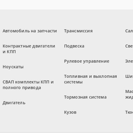
Автомобиль на запчасти
Трансмиссия
Са
Контрактные двигатели
Подвеска
Све
и КПП
Рулевое управление
Эл
Ноускаты
Топливная и выхлопная
Ши
СВАП комплекты КПП и
системы
полного привода
Мас
Тормозная система
жи
Двигатель
Кузов
Тюн