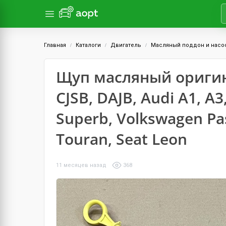
Главная
Каталоги
Двигатель
Масляный поддон и насо
Щуп масляный оригинал
CJSB, DAJB, Audi A1, A3
Superb, Volkswagen Pass
Touran, Seat Leon
11 месяцев назад
368