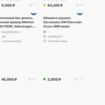
9,000
₽
64,100
₽
77
82
Ещё
2 фото
ополиный бак дизель,
Обшивка крышки
олный привод 4Motion
багажника GM Chevrolet
AG PQ35, Volkswagen
Cruze J300 sedan
cirocco, Golf V, VI,
1K0201060GE
+3
~
koda Yeti, Octavia A5,
VW
CHEVROLET
uperb, Audi A3, Seat
2 месяца назад
2 месяца назад
ltea
45,000
₽
2,000
₽
137
115