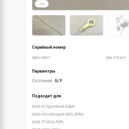
1/3
Серийный номер
06K115611
06K 115 611
Параметры
Состояние
Б/У
Подходит для
AUDI A1 Sportback (GBA)
AUDI A3 Limousine (8VS, 8VM)
AUDI TT (FV3, FVP)