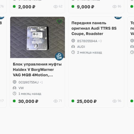
2,000
₽
9,000
₽
76
62
86
Ещё
2 фото
8
Передняя панель
Т
оригинал Audi TTRS 8S
п
Coupe, Roadster
V
S
8S7805594A
+3
S
AUDI
S
2 месяца назад
A
Блок управления муфты
Haldex V BorgWarner
VAG MQB 4Motion,
Volkswagen Tiguan
0CQ907554J
+1
VW
1 месяц назад
30,000
₽
25,000
₽
17
71
96