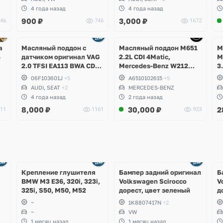
Skoda Octavia A5 RS,
4 года назад
4 года назад
Seat Leon Cupra
900
₽
3,000
₽
46
746
1672
Ещё
Ещё
5 фото
1 фото
а
Масляный поддон с
Масляный поддон M651
М
4
датчиком оригинал VAG
2.2L CDI 4Matic,
M
2.0 TFSI EA113 BWA CDLA
Mercedes-Benz W212
3
CDLC CDLG
E250d, W204 GLK
C
06F103601J
+5
A6510102615
+5
,
W
AUDI, SEAT
+2
MERCEDES-BENZ
C
4 года назад
2 года назад
C
8,000
₽
30,000
₽
2
11
1161
923
Ещё
Ещё
1 фото
4 фото
Крепление глушителя
Бампер задний оригинал
Б
BMW M3 E36, 320i, 323i,
Volkswagen Scirocco
V
325i, S50, M50, M52
дорест, цвет зеленый
д
~
1K8807417N
+2
~
VW
1 месяц назад
1 месяц назад