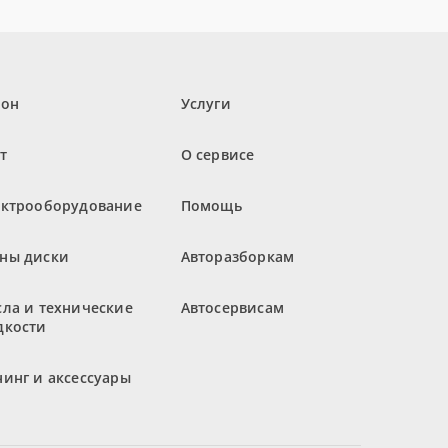
лон
Услуги
т
О сервисе
ектрооборудование
Помощь
ны диски
Авторазборкам
ла и технические
Автосервисам
дкости
инг и аксессуары