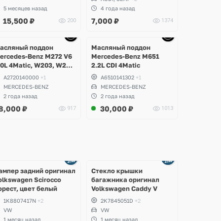
5 месяцев назад
4 года назад
15,500
₽
7,000
₽
200
1374
Ещё
Ещё
Ещё
9 фото
1 фото
1 фото
асляный поддон
Масляный поддон
ercedes-Benz M272 V6
Mercedes-Benz M651
.0L 4Matic, W203, W204
2.2L CDI 4Matic
-Class, GLK, W211,
A2720140000
+1
A6510141302
+1
212 E-Class, W221 S-
MERCEDES-BENZ
MERCEDES-BENZ
lass, W164 ML, W251 R-
2 года назад
2 года назад
lass, W639 Vito
8,000
₽
30,000
₽
917
1013
Ещё
Ещё
2 фото
8 фото
ампер задний оригинал
Стекло крышки
olkswagen Scirocco
багажника оригинал
орест, цвет белый
Volkswagen Caddy V
1K8807417N
+2
2K7845051D
+2
VW
VW
1 месяц назад
1 месяц назад