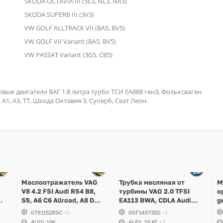
SKODA OCTAVIA III (5E3, NL3, NR3)
SKODA SUPERB III (3V3)
VW GOLF ALLTRACK VII (BA5, BV5)
VW GOLF VII Variant (BA5, BV5)
VW PASSAT Variant (3G5, CB5)
е двигатели ВАГ 1.8 литра турбо ТСИ ЕА888 ген3, Фольксваген
А1, А3, ТТ, Шкода Октавия 3, Суперб, Сеат Леон.
Ещё
3 фото
Маслоотражатель VAG
Трубка масляная от
М
V8 4.2 FSI Audi RS4 B8,
турбины VAG 2.0 TFSI
о
,
S5, A6 C6 Allroad, A8 D3,
EA113 BWA, CDLA Audi
g
g
Q7, Volkswagen Touareg
A3, TT, Volkswagen Golf
079115289C
+1
06F145735D
+1
V GTI, Passat B6, Eos,
AUDI, VW
AUDI, SEAT
+2