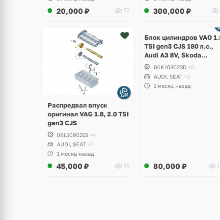
20,000
₽
300,000
₽
50
Ещё
2 фото
Блок цилиндров VAG 1.
TSI gen3 CJS 180 л.с.,
Audi A3 8V, Skoda
Octavia A7, Superb,
06K103023D
+5
Volkswagen Passat B8,
AUDI, SEAT
+2
Golf VII Alltrack, Seat
1 месяц назад
Leon
Распредвал впуск
оригинал VAG 1.8, 2.0 TSI
gen3 CJS
06L109021S
+4
AUDI, SEAT
+2
1 месяц назад
45,000
₽
80,000
₽
99
1