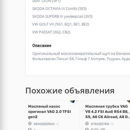
SEAT LEON (5F1)
SKODA OCTAVIA III Combi (5E5)
SKODA SUPERB III универсал (3V5)
VW GOLF VII (5G1, BQ1, BE1, BE2)
VW PASSAT (3G2, CB2)
Описание
Оригинальный маслоизмерительный щуп на бензиновы
Фольксваген Пассат Б8, Гольф 7 Аллтрек, Тоуран, Ауди 
Похожие объявления
Масляный насос
Масляная трубка VAG
оригинал VAG 2.0 TFSI
V8 4.2 FSI Audi RS4 B8,
gen2
S5, A6 C6 Allroad, A8 D3
Q7, Volkswagen Touare
06H115105GD
+1
079115278N
+3
~
AUDI, VW