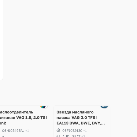
аслоотделитель
Звезда масляного
ригинал VAG 1.8, 2.0 TSI
насоса VAG 2.0 TFSI
en2
EA113 BWA, BWE, BVY,
CDLA, CDLC, Audi,
06H103495AJ
+1
06F105243C
+1
Volkswagen, Skoda, Seat
~
AUDI, SEAT
+2