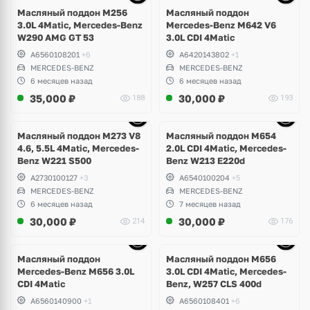
9 фото
Масляный поддон M256
Масляный поддон
3.0L 4Matic, Mercedes-Benz
Mercedes-Benz M642 V6
W290 AMG GT 53
3.0L CDI 4Matic
A6560108201
+6
A6420143802
+1
MERCEDES-BENZ
MERCEDES-BENZ
6 месяцев назад
6 месяцев назад
35,000
₽
30,000
₽
188
193
Ещё
6 фото
Масляный поддон M273 V8
Масляный поддон M654
4.6, 5.5L 4Matic, Mercedes-
2.0L CDI 4Matic, Mercedes-
Benz W221 S500
Benz W213 E220d
A2730100127
+3
A6540100204
+5
MERCEDES-BENZ
MERCEDES-BENZ
6 месяцев назад
7 месяцев назад
30,000
₽
30,000
₽
214
176
Ещё
6 фото
Масляный поддон
Масляный поддон M656
Mercedes-Benz M656 3.0L
3.0L CDI 4Matic, Mercedes-
CDI 4Matic
Benz, W257 CLS 400d
A6560140900
+1
A6560108401
+6