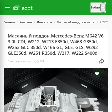
Войти
Главная
Каталоги
Двигатель
Масляный поддон и насос
#5307
Масляный поддон Mercedes-Benz M642 V6
3.0L CDI, W212, W213 E350d, W463 G350d,
W253 GLC 350d, W166 GL, GLE, GLS, W292
GLE350d, W251 R350d, W217, W222 S400d
6 месяцев назад
194