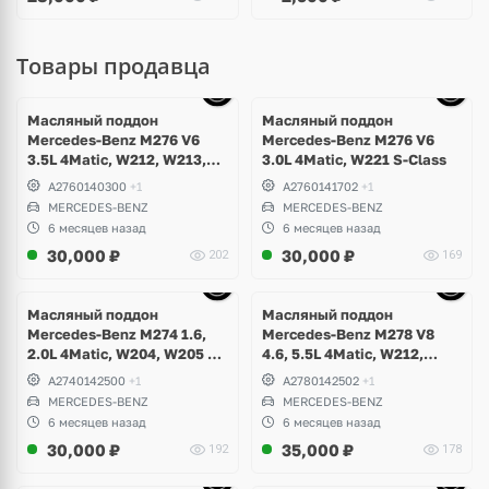
Товары продавца
Ещё
10 фото
Масляный поддон
Масляный поддон
Mercedes-Benz M276 V6
Mercedes-Benz M276 V6
3.5L 4Matic, W212, W213,
3.0L 4Matic, W221 S-Class
W207, W253 GLC 43 AMG,
A2760140300
+1
A2760141702
+1
GLE W166, GLK X204, W217,
MERCEDES-BENZ
MERCEDES-BENZ
W221, W222 S-Class,
6 месяцев назад
6 месяцев назад
Maybach
30,000
₽
30,000
₽
202
169
Ещё
10 фото
Масляный поддон
Масляный поддон
Mercedes-Benz M274 1.6,
Mercedes-Benz M278 V8
2.0L 4Matic, W204, W205 C-
4.6, 5.5L 4Matic, W212,
Class, GLK, W212, W213 E-
W207 E500, E63 AMG, W216
A2740142500
+1
A2780142502
+1
Class, W253 GLC
CL500, W218 CLS 500, 63,
MERCEDES-BENZ
MERCEDES-BENZ
W166 ML, GLS, GLE 63S,
6 месяцев назад
6 месяцев назад
W217, W221, W222 S63,
30,000
₽
35,000
₽
192
178
S500 Maybach
Ещё