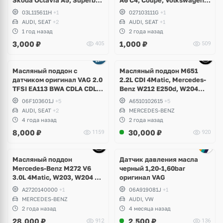
Yeti, Rapid, Volkswagen
Golf 1, 2, 3, Corrado,
03L115611H
+1
027103111G
+1
Golf V, VI, Plus, Jetta,
Scirocco, Jetta, Passat B2,
AUDI, SEAT
+2
AUDI, SEAT
+1
Scirocco, Caddy, Passat B6,
B3, B4, B5, Seat Toledo,
1 год назад
2 года назад
B7, Polo, Touran, Seat Leon,
Cordoba, Ibiza
3,000
₽
1,000
₽
405
509
Altea
Ещё
5 фото
Масляный поддон с
Масляный поддон M651
датчиком оригинал VAG 2.0
2.2L CDI 4Matic, Mercedes-
TFSI EA113 BWA CDLA CDLC
Benz W212 E250d, W204
CDLG
GLK
06F103601J
+5
A6510102615
+5
AUDI, SEAT
+2
MERCEDES-BENZ
4 года назад
2 года назад
8,000
₽
30,000
₽
1159
920
Масляный поддон
Датчик давления масла
Mercedes-Benz M272 V6
черный 1,20-1,60bar
3.0L 4Matic, W203, W204 C-
оригинал VAG
Class, GLK, W211, W212 E-
A2720140000
+1
06A919081J
+1
Class, W221 S-Class, W164
MERCEDES-BENZ
AUDI, VW
ML, W251 R-Class, W639
2 года назад
4 месяца назад
Vito
28,000
₽
2,500
₽
912
136