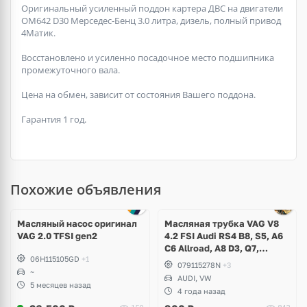
Оригинальный усиленный поддон картера ДВС на двигатели
ОМ642 D30 Мерседес-Бенц 3.0 литра, дизель, полный привод
4Матик.
Восстановлено и усиленно посадочное место подшипника
промежуточного вала.
Цена на обмен, зависит от состояния Вашего поддона.
Гарантия 1 год.
Похожие объявления
Масляный насос оригинал
Масляная трубка VAG V8
VAG 2.0 TFSI gen2
4.2 FSI Audi RS4 B8, S5, A6
C6 Allroad, A8 D3, Q7,
06H115105GD
+1
Volkswagen Touareg
079115278N
+3
~
AUDI, VW
5 месяцев назад
4 года назад