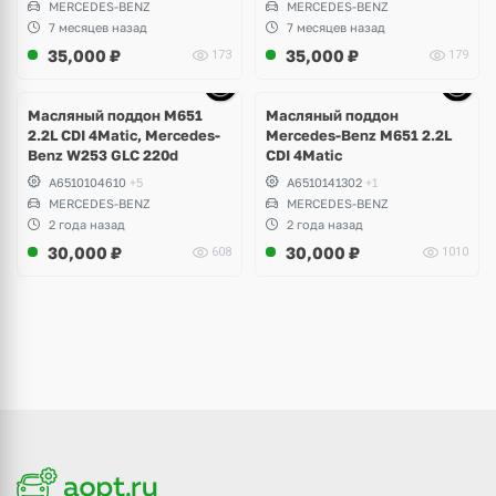
MERCEDES-BENZ
MERCEDES-BENZ
7 месяцев назад
7 месяцев назад
35,000
₽
35,000
₽
173
179
Ещё
9 фото
Масляный поддон M651
Масляный поддон
2.2L CDI 4Matic, Mercedes-
Mercedes-Benz M651 2.2L
Benz W253 GLC 220d
CDI 4Matic
A6510104610
+5
A6510141302
+1
MERCEDES-BENZ
MERCEDES-BENZ
2 года назад
2 года назад
30,000
₽
30,000
₽
608
1010