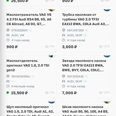
26,500
₽
900
₽
159
843
Маслоотражатель VAG V8
Трубка масляная от
4.2 FSI Audi RS4 B8, S5, A6
турбины VAG 2.0 TFSI
C6 Allroad, A8 D3, Q7,
EA113 BWA, CDLA Audi A3,
Volkswagen Touareg
TT, Volkswagen Golf V GTI,
079115289C
+1
06F145735D
+1
Passat B6, Eos, Skoda
AUDI, VW
AUDI, SEAT
+2
Octavia A5 RS, Seat Leon
4 года назад
4 года назад
Cupra
900
₽
3,000
₽
745
1670
Маслоотделитель
Звезда масляного насоса
оригинал VAG 1.8, 2.0 TSI
VAG 2.0 TFSI EA113 BWA,
gen2
BWE, BVY, CDLA, CDLC,
Audi, Volkswagen, Skoda,
06H103495AJ
+1
06F105243C
+1
Seat
~
AUDI, SEAT
+2
5 месяцев назад
4 года назад
15,500
₽
7,000
₽
195
1373
Ещё
1 фото
Щуп масляный оригинал
Шкив масляного насоса
VAG 1.6, 2.0 TDI, Audi A1, A3,
VAG Audi 80, 90, 100, A4 B5,
Skoda Octavia A5, Superb,
A6 C4, Coupe, Volkswagen