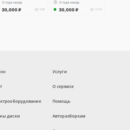
2 года назад
2 года назад
30,000
₽
30,000
₽
608
1010
лон
Услуги
т
О сервисе
ектрооборудование
Помощь
ны диски
Авторазборкам