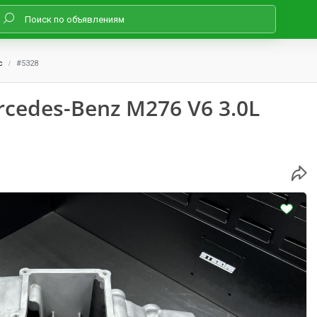
с
#5328
edes-Benz M276 V6 3.0L