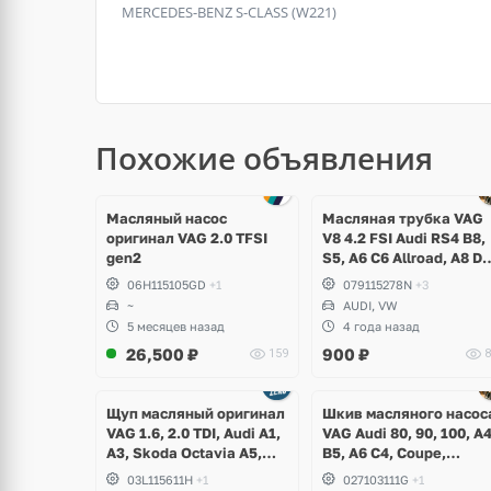
MERCEDES-BENZ S-CLASS (W221)
Похожие объявления
Масляный насос
Масляная трубка VAG
оригинал VAG 2.0 TFSI
V8 4.2 FSI Audi RS4 B8,
gen2
S5, A6 C6 Allroad, A8 D3
Q7, Volkswagen Touare
06H115105GD
+1
079115278N
+3
~
AUDI, VW
5 месяцев назад
4 года назад
26,500
₽
900
₽
159
8
Ещё
Ещё
1 фото
1 фото
Щуп масляный оригинал
Шкив масляного насос
VAG 1.6, 2.0 TDI, Audi A1,
VAG Audi 80, 90, 100, A
A3, Skoda Octavia A5,
B5, A6 C4, Coupe,
Superb, Yeti, Rapid,
Volkswagen Golf 1, 2, 3,
03L115611H
+1
027103111G
+1