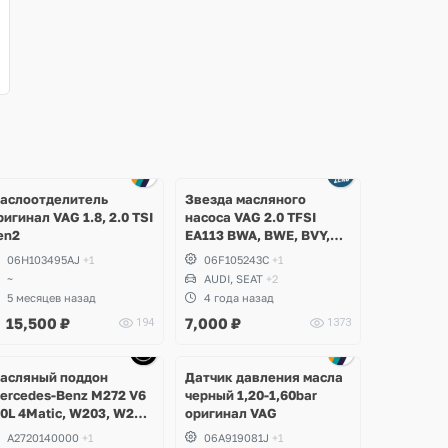
аслоотделитель
Звезда масляного
ригинал VAG 1.8, 2.0 TSI
насоса VAG 2.0 TFSI
en2
EA113 BWA, BWE, BVY,
CDLA, CDLC, Audi,
06H103495AJ
+1
06F105243C
+1
Volkswagen, Skoda, Seat
~
AUDI, SEAT
+2
5 месяцев назад
4 года назад
15,500
₽
7,000
₽
194
1373
Ещё
Ещё
1 фото
1 фото
асляный поддон
Датчик давления масла
ercedes-Benz M272 V6
черный 1,20-1,60bar
.0L 4Matic, W203, W204
оригинал VAG
-Class, GLK, W211,
A2720140000
+1
06A919081J
+1