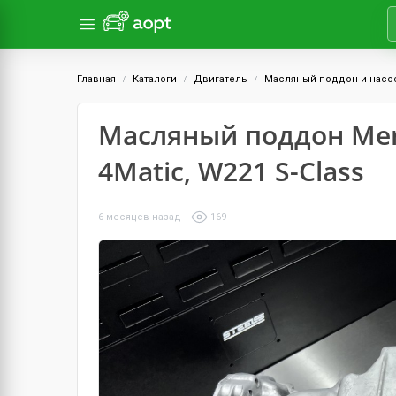
Главная
Каталоги
Двигатель
Масляный поддон и насо
Масляный поддон Merc
4Matic, W221 S-Class
6 месяцев назад
169