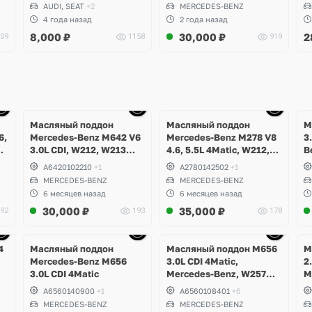
,
W
AUDI, SEAT
+2
MERCEDES-BENZ
C
4 года назад
2 года назад
C
8,000
₽
30,000
₽
2
09
1158
919
Ещё
Ещё
10 фото
10 фото
Масляный поддон
Масляный поддон
М
6,
Mercedes-Benz M642 V6
Mercedes-Benz M278 V8
3
05
3.0L CDI, W212, W213
4.6, 5.5L 4Matic, W212,
B
E350d, W463 G350d,
W207 E500, E63 AMG,
A6420102210
+1
A2780142502
+1
C
W253 GLC 350d, W166
W216 CL500, W218 CLS
MERCEDES-BENZ
MERCEDES-BENZ
GL, GLE, GLS, W292
500, 63, W166 ML, GLS,
6 месяцев назад
6 месяцев назад
GLE350d, W251 R350d,
GLE 63S, W217, W221,
30,000
₽
35,000
₽
92
193
178
W217, W222 S400d
W222 S63, S500
Maybach
Ещё
Ещё
6 фото
10 фото
4
Масляный поддон
Масляный поддон M656
М
Mercedes-Benz M656
3.0L CDI 4Matic,
2
3.0L CDI 4Matic
Mercedes-Benz, W257
M
CLS 400d
G
A6560140900
+1
A6560108401
+6
MERCEDES-BENZ
MERCEDES-BENZ