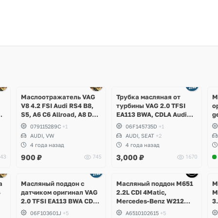
Ещё
3 фото
Маслоотражатель VAG
Трубка масляная от
М
V8 4.2 FSI Audi RS4 B8,
турбины VAG 2.0 TFSI
о
,
S5, A6 C6 Allroad, A8 D3,
EA113 BWA, CDLA Audi
g
g
Q7, Volkswagen Touareg
A3, TT, Volkswagen Golf
079115289C
+1
06F145735D
+1
V GTI, Passat B6, Eos,
AUDI, VW
AUDI, SEAT
+2
Skoda Octavia A5 RS,
4 года назад
4 года назад
Seat Leon Cupra
900
₽
3,000
₽
43
745
1670
Ещё
Ещё
5 фото
1 фото
а
Масляный поддон с
Масляный поддон M651
М
4
датчиком оригинал VAG
2.2L CDI 4Matic,
M
2.0 TFSI EA113 BWA CDLA
Mercedes-Benz W212
3
CDLC CDLG
E250d, W204 GLK
C
06F103601J
+5
A6510102615
+5