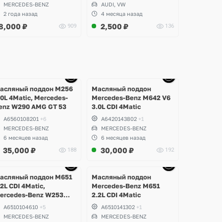
212 E-Class, W221 S-
MERCEDES-BENZ
AUDI, VW
lass, W164 ML, W251 R-
2 года назад
4 месяца назад
lass, W639 Vito
8,000
₽
2,500
₽
909
136
Ещё
Ещё
Ещё
Ещё
10 фото
9 фото
10 фото
10 фото
асляный поддон M256
Масляный поддон
.0L 4Matic, Mercedes-
Mercedes-Benz M642 V6
enz W290 AMG GT 53
3.0L CDI 4Matic
A6560108201
+6
A6420143802
+1
MERCEDES-BENZ
MERCEDES-BENZ
6 месяцев назад
6 месяцев назад
35,000
₽
30,000
₽
188
192
Ещё
Ещё
Ещё
Ещё
10 фото
9 фото
6 фото
6 фото
асляный поддон M651
Масляный поддон
.2L CDI 4Matic,
Mercedes-Benz M651
ercedes-Benz W253
2.2L CDI 4Matic
LC 220d
A6510104610
+5
A6510141302
+1
MERCEDES-BENZ
MERCEDES-BENZ