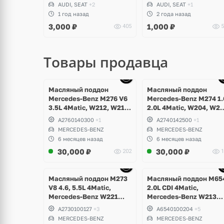
Volkswagen Golf V, VI,
Corrado, Scirocco, Jetta
AUDI, SEAT
+2
AUDI, SEAT
+1
Plus, Jetta, Scirocco,
Passat B2, B3, B4, B5,
1 год назад
2 года назад
Caddy, Passat B6, B7,
Seat Toledo, Cordoba,
3,000
₽
1,000
₽
405
5
Polo, Touran, Seat Leon,
Ibiza
Altea
Товары продавца
щё
Ещё
Ещё
ото
10 фото
10 фото
Масляный поддон
Масляный поддон
Mercedes-Benz M276 V6
Mercedes-Benz M274 1.
3.5L 4Matic, W212, W213,
2.0L 4Matic, W204, W2
W207, W253 GLC 43
C-Class, GLK, W212,
A2760140300
+1
A2740142500
+1
AMG, GLE W166, GLK
W213 E-Class, W253 GL
MERCEDES-BENZ
MERCEDES-BENZ
X204, W217, W221, W222
6 месяцев назад
6 месяцев назад
S-Class, Maybach
30,000
₽
30,000
₽
202
1
щё
Ещё
Ещё
ото
6 фото
6 фото
Масляный поддон M273
Масляный поддон M65
V8 4.6, 5.5L 4Matic,
2.0L CDI 4Matic,
Mercedes-Benz W221
Mercedes-Benz W213
S500
E220d
A2730100127
+3
A6540100204
+5
MERCEDES-BENZ
MERCEDES-BENZ