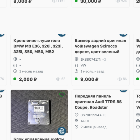
8,000
₽
30,000
₽
2
11
1161
923
Ещё
Ещё
1 фото
4 фото
Крепление глушителя
Бампер задний оригинал
Б
BMW M3 E36, 320i, 323i,
Volkswagen Scirocco
V
325i, S50, M50, M52
дорест, цвет зеленый
д
~
1K8807417N
+2
~
VW
1 месяц назад
1 месяц назад
2,000
₽
9,000
₽
76
62
86
Ещё
2 фото
8
Передняя панель
Т
оригинал Audi TTRS 8S
п
Coupe, Roadster
V
S
8S7805594A
+3
S
AUDI
S
2 месяца назад
A
Блок управления муфты