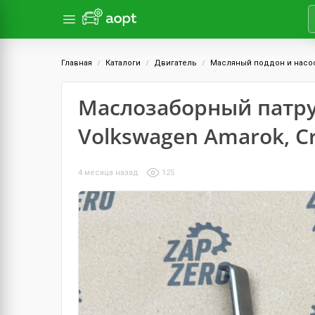
Главная
Каталоги
Двигатель
Масляный поддон и насо
Маслозаборный патруб
Volkswagen Amarok, Cr
4 месяца назад
125