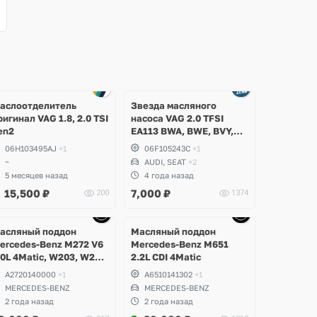
аслоотделитель
Звезда масляного
ригинал VAG 1.8, 2.0 TSI
насоса VAG 2.0 TFSI
en2
EA113 BWA, BWE, BVY,
CDLA, CDLC, Audi,
06H103495AJ
+1
06F105243C
+1
Volkswagen, Skoda, Seat
~
AUDI, SEAT
+2
5 месяцев назад
4 года назад
15,500
₽
7,000
₽
200
1374
Ещё
Ещё
Ещё
9 фото
1 фото
1 фото
асляный поддон
Масляный поддон
ercedes-Benz M272 V6
Mercedes-Benz M651
.0L 4Matic, W203, W204
2.2L CDI 4Matic
-Class, GLK, W211,
A2720140000
+1
A6510141302
+1
212 E-Class, W221 S-
MERCEDES-BENZ
MERCEDES-BENZ
lass, W164 ML, W251 R-
2 года назад
2 года назад
lass, W639 Vito