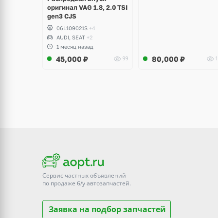
оригинал VAG 1.8, 2.0 TSI
gen3 CJS
06L109021S
+4
AUDI, SEAT
+2
1 месяц назад
45,000
₽
80,000
₽
99
1
Сервис частных объявлений
по продаже
б/у
автозапчастей.
Заявка на подбор запчастей