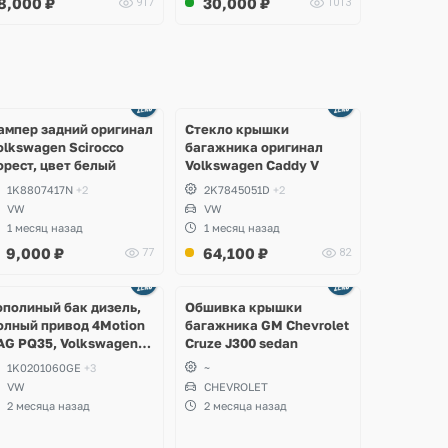
8,000
₽
30,000
₽
917
1013
Ещё
Ещё
2 фото
8 фото
ампер задний оригинал
Стекло крышки
olkswagen Scirocco
багажника оригинал
орест, цвет белый
Volkswagen Caddy V
1K8807417N
+2
2K7845051D
+2
VW
VW
1 месяц назад
1 месяц назад
9,000
₽
64,100
₽
77
82
Ещё
2 фото
ополиный бак дизель,
Обшивка крышки
олный привод 4Motion
багажника GM Chevrolet
AG PQ35, Volkswagen
Cruze J300 sedan
cirocco, Golf V, VI,
1K0201060GE
+3
~
koda Yeti, Octavia A5,
VW
CHEVROLET
uperb, Audi A3, Seat
2 месяца назад
2 месяца назад
ltea