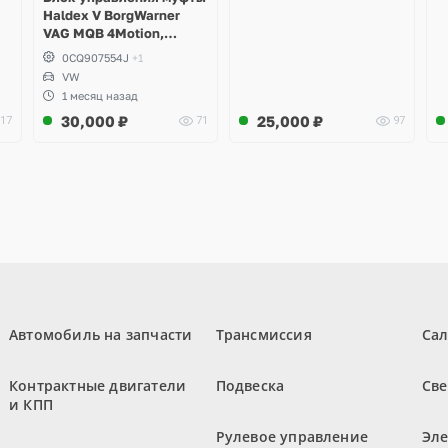
Haldex V BorgWarner
VAG MQB 4Motion,
Volkswagen Tiguan
0CQ907554J
+1
VW
1 месяц назад
30,000
₽
25,000
₽
17
71
97
Автомобиль на запчасти
Трансмиссия
Са
Контрактные двигатели
Подвеска
Све
и КПП
Рулевое управление
Эл