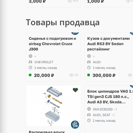
3,000
₽
1,000
₽
409
5
Polo, Touran, Seat Leon,
Ibiza
Altea
Товары продавца
щё
Ещё
ото
8 фото
Сиденья с подогревом и
Кузов с документами
airbag Chevrolet Cruze
Audi RS3 8V Sedan
J300
рестайлинг
~
~
CHEVROLET
AUDI
1 месяц назад
1 месяц назад
20,000
₽
300,000
₽
50
Ещё
2 фото
Блок цилиндров VAG 1.
TSI gen3 CJS 180 л.с.,
Audi A3 8V, Skoda
Octavia A7, Superb,
06K103023D
+5
Volkswagen Passat B8,
AUDI, SEAT
+2
Golf VII Alltrack, Seat
1 месяц назад
Leon
Распредвал впуск