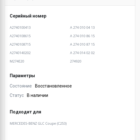
Серийный номер
A2740100413
A 274 010 04 13
A2740108615
A 274 010 86 15
A2740108715
A 274 010 87 15
A2740140202
A 274 014 02 02
M274E20
274920
Параметры
Состояние
Восстановленное
Статус
В наличии
Подходит для
MERCEDES-BENZ GLC Coupe (C253)