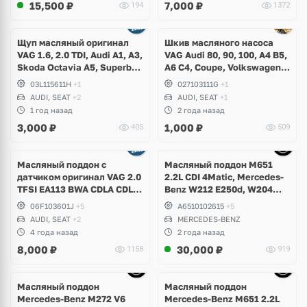
15,500
₽
7,000
₽
194
1372
Ещё
1 фото
Щуп масляный оригинал
Шкив масляного насоса
VAG 1.6, 2.0 TDI, Audi A1, A3,
VAG Audi 80, 90, 100, A4 B5,
Skoda Octavia A5, Superb,
A6 C4, Coupe, Volkswagen
Yeti, Rapid, Volkswagen
Golf 1, 2, 3, Corrado,
03L115611H
+1
027103111G
+1
Golf V, VI, Plus, Jetta,
Scirocco, Jetta, Passat B2,
AUDI, SEAT
+2
AUDI, SEAT
+1
Scirocco, Caddy, Passat B6,
B3, B4, B5, Seat Toledo,
1 год назад
2 года назад
B7, Polo, Touran, Seat Leon,
Cordoba, Ibiza
3,000
₽
1,000
₽
405
509
Altea
Ещё
5 фото
Масляный поддон с
Масляный поддон M651
датчиком оригинал VAG 2.0
2.2L CDI 4Matic, Mercedes-
TFSI EA113 BWA CDLA CDLC
Benz W212 E250d, W204
CDLG
GLK
06F103601J
+5
A6510102615
+5
AUDI, SEAT
+2
MERCEDES-BENZ
4 года назад
2 года назад
8,000
₽
30,000
₽
1158
919
Ещё
9 фото
Масляный поддон
Масляный поддон
Mercedes-Benz M272 V6
Mercedes-Benz M651 2.2L