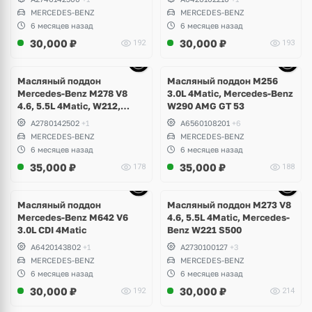
Class, W253 GLC
GLC 350d, W166 GL, GLE,
MERCEDES-BENZ
MERCEDES-BENZ
GLS, W292 GLE350d, W251
6 месяцев назад
6 месяцев назад
R350d, W217, W222 S400d
30,000
₽
30,000
₽
192
193
Ещё
10 фото
Масляный поддон
Масляный поддон M256
Mercedes-Benz M278 V8
3.0L 4Matic, Mercedes-Benz
4.6, 5.5L 4Matic, W212,
W290 AMG GT 53
W207 E500, E63 AMG, W216
A2780142502
+1
A6560108201
+6
CL500, W218 CLS 500, 63,
MERCEDES-BENZ
MERCEDES-BENZ
W166 ML, GLS, GLE 63S,
6 месяцев назад
6 месяцев назад
W217, W221, W222 S63,
35,000
₽
35,000
₽
178
188
S500 Maybach
Ещё
10 фото
Масляный поддон
Масляный поддон M273 V8
Mercedes-Benz M642 V6
4.6, 5.5L 4Matic, Mercedes-
3.0L CDI 4Matic
Benz W221 S500
A6420143802
+1
A2730100127
+3
MERCEDES-BENZ
MERCEDES-BENZ
6 месяцев назад
6 месяцев назад
30,000
₽
30,000
₽
192
214
Ещё