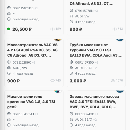
C6 Allroad, A8 D3, Q7,
06H115105GD
+1
Volkswagen Touareg
079115278N
+3
~
AUDI, VW
5 месяцев назад
4 года назад
26,500
₽
900
₽
159
843
Маслоотражатель VAG V8
Трубка масляная от
4.2 FSI Audi RS4 B8, S5, A6
турбины VAG 2.0 TFSI
C6 Allroad, A8 D3, Q7,
EA113 BWA, CDLA Audi A3,
Volkswagen Touareg
TT, Volkswagen Golf V GTI,
079115289C
+1
06F145735D
+1
Passat B6, Eos, Skoda
AUDI, VW
AUDI, SEAT
+2
Octavia A5 RS, Seat Leon
4 года назад
4 года назад
Cupra
900
₽
3,000
₽
745
1670
Маслоотделитель
Звезда масляного насоса
оригинал VAG 1.8, 2.0 TSI
VAG 2.0 TFSI EA113 BWA,
gen2
BWE, BVY, CDLA, CDLC,
Audi, Volkswagen, Skoda,
06H103495AJ
+1
06F105243C
+1
Seat
~
AUDI, SEAT
+2
5 месяцев назад
4 года назад