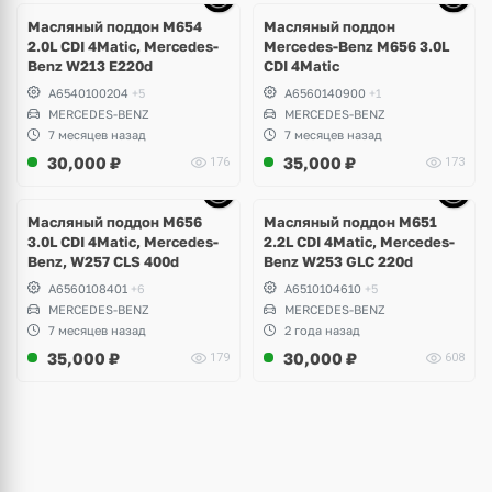
6 фото
Масляный поддон M654
Масляный поддон
2.0L CDI 4Matic, Mercedes-
Mercedes-Benz M656 3.0L
Benz W213 E220d
CDI 4Matic
A6540100204
+5
A6560140900
+1
MERCEDES-BENZ
MERCEDES-BENZ
7 месяцев назад
7 месяцев назад
30,000
₽
35,000
₽
176
173
Ещё
10 фото
Масляный поддон M656
Масляный поддон M651
3.0L CDI 4Matic, Mercedes-
2.2L CDI 4Matic, Mercedes-
Benz, W257 CLS 400d
Benz W253 GLC 220d
A6560108401
+6
A6510104610
+5
MERCEDES-BENZ
MERCEDES-BENZ
7 месяцев назад
2 года назад
35,000
₽
30,000
₽
179
608