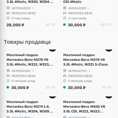
3.0L 4Matic, W203, W204 C-
CDI 4Matic
Class, GLK, W211, W212 E-
A2720140000
+1
A6510141302
+1
Class, W221 S-Class, W164
MERCEDES-BENZ
MERCEDES-BENZ
ML, W251 R-Class, W639
2 года назад
2 года назад
Vito
28,000
₽
30,000
₽
909
1010
Товары продавца
Ещё
10 фото
Масляный поддон
Масляный поддон
Mercedes-Benz M276 V6
Mercedes-Benz M276 V6
3.5L 4Matic, W212, W213,
3.0L 4Matic, W221 S-Class
W207, W253 GLC 43 AMG,
A2760140300
+1
A2760141702
+1
GLE W166, GLK X204, W217,
MERCEDES-BENZ
MERCEDES-BENZ
W221, W222 S-Class,
6 месяцев назад
6 месяцев назад
Maybach
30,000
₽
30,000
₽
202
168
Ещё
10 фото
Масляный поддон
Масляный поддон
Mercedes-Benz M274 1.6,
Mercedes-Benz M642 V6
2.0L 4Matic, W204, W205 C-
3.0L CDI, W212, W213
Class, GLK, W212, W213 E-
E350d, W463 G350d, W253
A2740142500
+1
A6420102210
+1