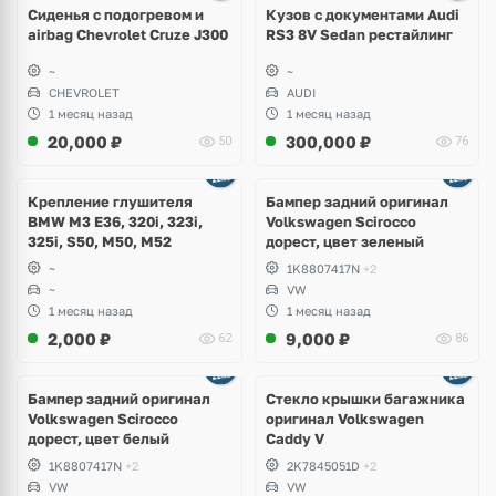
8 фото
Сиденья с подогревом и
Кузов с документами Audi
airbag Chevrolet Cruze J300
RS3 8V Sedan рестайлинг
~
~
CHEVROLET
AUDI
1 месяц назад
1 месяц назад
20,000
₽
300,000
₽
50
76
Ещё
1 фото
Крепление глушителя
Бампер задний оригинал
BMW M3 E36, 320i, 323i,
Volkswagen Scirocco
325i, S50, M50, M52
дорест, цвет зеленый
~
1K8807417N
+2
~
VW
1 месяц назад
1 месяц назад
2,000
₽
9,000
₽
62
86
Бампер задний оригинал
Стекло крышки багажника
Volkswagen Scirocco
оригинал Volkswagen
дорест, цвет белый
Caddy V
1K8807417N
+2
2K7845051D
+2
VW
VW