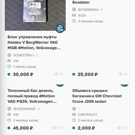
Roadster
8S7805594A
+3
AUDI
2 месяца назад
Блок управления муфты
Haldex V BorgWarner VAG
MQB 4Motion, Volkswagen
Tiguan
0CQ907554J
+1
VW
1 месяц назад
30,000
₽
25,000
₽
71
97
Тополиный бак дизель,
Обшивка крышки
полный привод 4Motion
багажника GM Chevrolet
VAG PQ35, Volkswagen
Cruze J300 sedan
Scirocco, Golf V, VI, Skoda
1K0201060GE
+3
~
Yeti, Octavia A5, Superb,
VW
CHEVROLET
Audi A3, Seat Altea
2 месяца назад
2 месяца назад
45,000
₽
2,000
₽
137
115