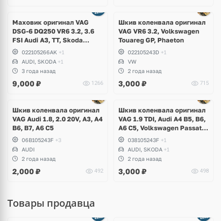
Маховик оригинал VAG
Шкив коленвала оригинал
DSG-6 DQ250 VR6 3.2, 3.6
VAG VR6 3.2, Volkswagen
FSI Audi A3, TT, Skoda
Touareg GP, Phaeton
Superb, Volkswagen Passat
022105266AK
+1
022105243D
+1
B6, R36, CC, Golf V R32, Eos
AUDI, SKODA
+1
VW
3 года назад
2 года назад
9,000
₽
3,000
₽
1266
715
Шкив коленвала оригинал
Шкив коленвала оригинал
VAG Audi 1.8, 2.0 20V, A3, A4
VAG 1.9 TDI, Audi A4 B5, B6,
B6, B7, A6 C5
A6 C5, Volkswagen Passat
B5, B5+, Skoda Superb I
06B105243F
+3
038105243F
+1
AUDI
AUDI, SKODA
+1
2 года назад
2 года назад
2,000
₽
3,000
₽
492
498
Товары продавца
Ещё