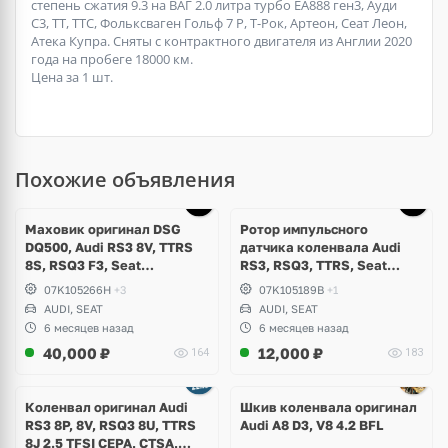
степень сжатия 9.3 на ВАГ 2.0 литра турбо ЕА888 ген3, Ауди
С3, ТТ, ТТС, Фольксваген Гольф 7 Р, Т-Рок, Артеон, Сеат Леон,
Атека Купра. Сняты с контрактного двигателя из Англии 2020
года на пробеге 18000 км.
Цена за 1 шт.
Похожие объявления
Маховик оригинал DSG
Ротор импульсного
DQ500, Audi RS3 8V, TTRS
датчика коленвала Audi
8S, RSQ3 F3, Seat
RS3, RSQ3, TTRS, Seat
Formentor Cupra 2.5 TFSI
Formentor Cupra, 2.5 TFSI
07K105266H
+3
07K105189B
+1
Evo, DAZA, DNWA, DNWB
CEPA, CTSA, CZGA, CZGB,
AUDI, SEAT
AUDI, SEAT
DAZA, DNWA, DNWB
6 месяцев назад
6 месяцев назад
40,000
₽
12,000
₽
164
183
Ещё
1 фото
Коленвал оригинал Audi
Шкив коленвала оригинал
RS3 8P, 8V, RSQ3 8U, TTRS
Audi A8 D3, V8 4.2 BFL
8J 2.5 TFSI CEPA, CTSA,