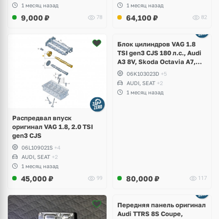
1 месяц назад
1 месяц назад
9,000
₽
64,100
₽
78
82
Ещё
2 фото
Блок цилиндров VAG 1.8
TSI gen3 CJS 180 л.с., Audi
A3 8V, Skoda Octavia A7,
Superb, Volkswagen Passat
06K103023D
+5
B8, Golf VII Alltrack, Seat
AUDI, SEAT
+2
Leon
1 месяц назад
Распредвал впуск
оригинал VAG 1.8, 2.0 TSI
gen3 CJS
06L109021S
+4
AUDI, SEAT
+2
1 месяц назад
45,000
₽
80,000
₽
99
117
Ещё
2 фото
Передняя панель оригинал
Audi TTRS 8S Coupe,