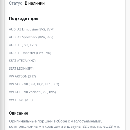
Статус
В наличии
Подходит для
AUDI A3 Limousine (8VS, 8VM)
AUDI A3 Sportback (8VA, 8VF)
AUDI TT (FV3, FVP)
AUDI TT Roadster (FV9, FVR)
SEAT ATECA (KH7)
SEAT LEON (5F1)
VW ARTEON (3H7)
VW GOLF VII (5G1, BQ1, BE1, BE2)
VW GOLF VII Variant (BA5, BV5)
VW T-ROC (A11)
Описание
Оригинальные поршни в сборе с маслосъемными,
компрессионными кольцами и шатуны 82.5мм, палец 23 мм,