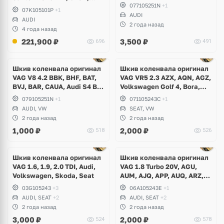
077105251N
+1
CGZA, CGZB
07K105101P
+1
AUDI
AUDI
2 года назад
4 года назад
221,900
₽
3,500
₽
696
491
Шкив коленвала оригинал
Шкив коленвала оригинал
VAG V8 4.2 BBK, BHF, BAT,
VAG VR5 2.3 AZX, AQN, AGZ,
BVJ, BAR, CAUA, Audi S4 B7,
Volkswagen Golf 4, Bora,
S5, S6 C6, A6 Allroad, A8 D3,
Passat B5, B5+, Beetle, Seat
079105251N
+1
071105243С
+1
D4, Q7, Volkswagen Touareg
Leon, Toledo
AUDI, VW
SEAT, VW
GP
2 года назад
2 года назад
1,000
₽
2,000
₽
518
526
Ещё
1 фото
Шкив коленвала оригинал
Шкив коленвала оригинал
VAG 1.6, 1.9, 2.0 TDI, Audi,
VAG 1.8 Turbo 20V, AGU,
Volkswagen, Skoda, Seat
AUM, AJQ, APP, AUQ, ARZ,
AQA, AGN, APG, Audi,
03G105243
+3
06A105243E
+1
Volkswagen, Skoda, Seat
AUDI, SEAT
+2
AUDI, SEAT
+2
2 года назад
2 года назад
3,000
₽
2,000
₽
524
578