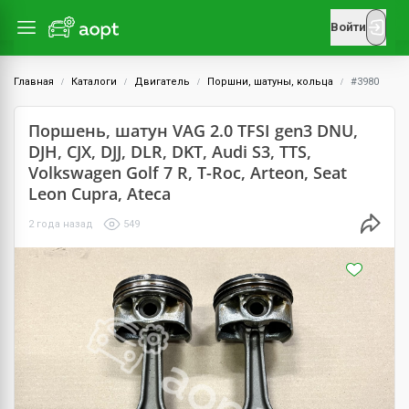
Войти
Главная
Каталоги
Двигатель
Поршни, шатуны, кольца
#3980
Поршень, шатун VAG 2.0 TFSI gen3 DNU,
DJH, CJX, DJJ, DLR, DKT, Audi S3, TTS,
Volkswagen Golf 7 R, T-Roc, Arteon, Seat
Leon Cupra, Ateca
2 года назад
549