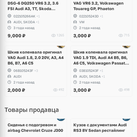
DSG-6 DQ250 VR6 3.2, 3.6
VAG VR6 3.2, Volkswagen
FSI Audi A3, TT, Skoda
Touareg GP, Phaeton
Superb, Volkswagen Passat
022105266AK
+1
022105243D
+1
B6, R36, CC, Golf V R32, Eos
AUDI, SKODA
+1
VW
3 года назад
2 года назад
9,000
₽
3,000
₽
1265
715
Шкив коленвала оригинал
Шкив коленвала оригинал
VAG Audi 1.8, 2.0 20V, A3, A4
VAG 1.9 TDI, Audi A4 B5, B6,
B6, B7, A6 C5
A6 C5, Volkswagen Passat
B5, B5+, Skoda Superb I
06B105243F
+3
038105243F
+1
AUDI
AUDI, SKODA
+1
2 года назад
2 года назад
2,000
₽
3,000
₽
492
498
Товары продавца
Ещё
8 фото
Сиденья с подогревом и
Кузов с документами Audi
airbag Chevrolet Cruze J300
RS3 8V Sedan рестайлинг