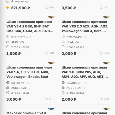
4 года назад
221,900
₽
3,500
₽
696
491
Шкив коленвала оригинал
Шкив коленвала оригинал
VAG V8 4.2 BBK, BHF, BAT,
VAG VR5 2.3 AZX, AQN, AGZ,
BVJ, BAR, CAUA, Audi S4 B7,
Volkswagen Golf 4, Bora,
S5, S6 C6, A6 Allroad, A8 D3,
Passat B5, B5+, Beetle, Seat
079105251N
+1
071105243С
+1
D4, Q7, Volkswagen Touareg
Leon, Toledo
AUDI, VW
SEAT, VW
GP
2 года назад
2 года назад
1,000
₽
2,000
₽
518
526
Ещё
1 фото
Шкив коленвала оригинал
Шкив коленвала оригинал
VAG 1.6, 1.9, 2.0 TDI, Audi,
VAG 1.8 Turbo 20V, AGU,
Volkswagen, Skoda, Seat
AUM, AJQ, APP, AUQ, ARZ,
AQA, AGN, APG, Audi,
03G105243
+3
06A105243E
+1
Volkswagen, Skoda, Seat
AUDI, SEAT
+2
AUDI, SEAT
+2
2 года назад
2 года назад
3,000
₽
2,000
₽
524
578
Маховик оригинал VAG
Шкив коленвала оригинал