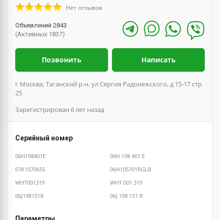
Нет отзывов
Объявлений 2843
(Активных 1837)
Позвонить
Написать
г Москва, Таганский р-н, ул Сергия Радонежского, д 15-17 стр
25
Зарегистрирован 6 лет назад
Серийный номер
06H198401E
06H 198 401 E
07K107065S
06H105701RGLB
WHT001319
WHT 001 319
06J198151R
06J 198 151 R
Параметры