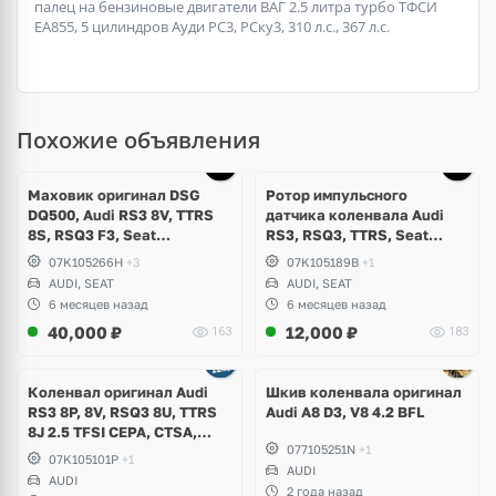
палец на бензиновые двигатели ВАГ 2.5 литра турбо ТФСИ
ЕА855, 5 цилиндров Ауди РС3, РСку3, 310 л.с., 367 л.с.
Похожие объявления
Маховик оригинал DSG
Ротор импульсного
DQ500, Audi RS3 8V, TTRS
датчика коленвала Audi
8S, RSQ3 F3, Seat
RS3, RSQ3, TTRS, Seat
Formentor Cupra 2.5 TFSI
Formentor Cupra, 2.5 TFSI
07K105266H
+3
07K105189B
+1
Evo, DAZA, DNWA, DNWB
CEPA, CTSA, CZGA, CZGB,
AUDI, SEAT
AUDI, SEAT
DAZA, DNWA, DNWB
6 месяцев назад
6 месяцев назад
40,000
₽
12,000
₽
163
183
Ещё
1 фото
Коленвал оригинал Audi
Шкив коленвала оригинал
RS3 8P, 8V, RSQ3 8U, TTRS
Audi A8 D3, V8 4.2 BFL
8J 2.5 TFSI CEPA, CTSA,
077105251N
+1
CGZA, CGZB
07K105101P
+1
AUDI
AUDI
2 года назад