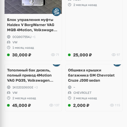
2 месяца назад
Блок управления муфты
Haldex V BorgWarner VAG
MQB 4Motion, Volkswagen
Tiguan
0CQ907554J
+1
VW
1 месяц назад
30,000
₽
25,000
₽
71
97
Тополиный бак дизель,
Обшивка крышки
полный привод 4Motion
багажника GM Chevrolet
VAG PQ35, Volkswagen
Cruze J300 sedan
Scirocco, Golf V, VI, Skoda
1K0201060GE
+3
~
Yeti, Octavia A5, Superb,
VW
CHEVROLET
Audi A3, Seat Altea
2 месяца назад
2 месяца назад
45,000
₽
2,000
₽
137
115