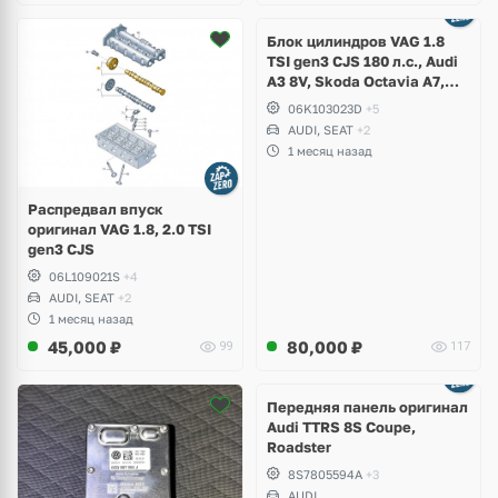
Ещё
2 фото
Блок цилиндров VAG 1.8
TSI gen3 CJS 180 л.с., Audi
A3 8V, Skoda Octavia A7,
Superb, Volkswagen Passat
06K103023D
+5
B8, Golf VII Alltrack, Seat
AUDI, SEAT
+2
Leon
1 месяц назад
Распредвал впуск
оригинал VAG 1.8, 2.0 TSI
gen3 CJS
06L109021S
+4
AUDI, SEAT
+2
1 месяц назад
45,000
₽
80,000
₽
99
117
Ещё
2 фото
Передняя панель оригинал
Audi TTRS 8S Coupe,
Roadster
8S7805594A
+3
AUDI