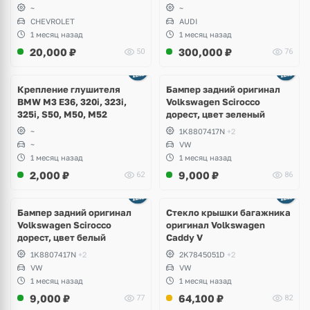
~
~
CHEVROLET
AUDI
1 месяц назад
1 месяц назад
20,000
₽
300,000
₽
50
76
Ещё
1 фото
Крепление глушителя
Бампер задний оригинал
BMW M3 E36, 320i, 323i,
Volkswagen Scirocco
325i, S50, M50, M52
дорест, цвет зеленый
~
1K8807417N
+2
~
VW
1 месяц назад
1 месяц назад
2,000
₽
9,000
₽
62
86
Бампер задний оригинал
Стекло крышки багажника
Volkswagen Scirocco
оригинал Volkswagen
дорест, цвет белый
Caddy V
1K8807417N
+2
2K7845051D
+2
VW
VW
1 месяц назад
1 месяц назад
9,000
₽
64,100
₽
77
82