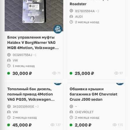
Roadster
8S7805594A
+3
AUDI
2 месяца назад
Блок управления муфты
Haldex V BorgWarner VAG
MQB 4Motion, Volkswagen
Tiguan
0CQ907554J
+1
VW
1 месяц назад
30,000
₽
25,000
₽
71
97
Тополиный бак дизель,
Обшивка крышки
полный привод 4Motion
багажника GM Chevrolet
VAG PQ35, Volkswagen
Cruze J300 sedan
Scirocco, Golf V, VI, Skoda
1K0201060GE
+3
~
Yeti, Octavia A5, Superb,
VW
CHEVROLET
Audi A3, Seat Altea
2 месяца назад
2 месяца назад
45,000
₽
2,000
₽
137
115