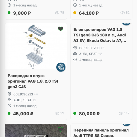
1 месяц назад
1 месяц назад
9,000
₽
64,100
₽
78
82
Ещё
2 фото
Блок цилиндров VAG 1.8
TSI gen3 CJS 180 л.с., Audi
A3 8V, Skoda Octavia A7,
Superb, Volkswagen Passat
06K103023D
+5
B8, Golf VII Alltrack, Seat
AUDI, SEAT
+2
Leon
1 месяц назад
Распредвал впуск
оригинал VAG 1.8, 2.0 TSI
gen3 CJS
06L109021S
+4
AUDI, SEAT
+2
1 месяц назад
45,000
₽
80,000
₽
99
117
Ещё
2 фото
Передняя панель оригинал
Audi TTRS 8S Coupe,