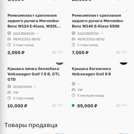
Ремкомплект крепления
Ремкомплект крепления
заднего рычага Mercedes-
заднего рычага Mercedes-
Benz W124 E-Klass, W201
Benz W140 S-Klass S500
190
A1243506606
+7
A1403505706
+5
MERCEDES-BENZ
MERCEDES-BENZ
2 года назад
2 года назад
2,000
₽
7,000
₽
636
564
Крышка лючка бензобака
Крышка багажника
Volkswagen Golf 7.5 R, GTI,
Volkswagen Golf 8 R
GTD
~
5G0809909
+7
VW
VW
5 месяцев назад
3 года назад
10,000
₽
85,000
₽
720
149
Товары продавца
Ещё