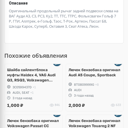
Описание
Оригинальный продольный рычаг задней подвески слева на
ВАГ Ауди А3, С3, РС3, Ку2, ТТ, ТТС, ТТРС, Фольксваген Гольф 7
Р, ГТИ, Аллтрек, е-Гольф, Таос, Т-Рок, Артеон, Пассат Б8,
Шкода Карок, Суперб, Октавия 3, Сеат Атека, Леон.
Похожие объявления
Шайба сайлентблока
Лючок бензобака оригинал
муфты Haldex 4, VAG Audi
Audi A5 Coupe, Sportback
Q3, RSQ3, Volkswagen
8T0809999G
+8
Tiguan, Passat B6, B7, CC,
3C0599437D
+1
Sharan, Seat Alhambra
AUDI
AUDI, SEAT
+1
3 года назад
3 года назад
1,000
₽
2,000
₽
846
633
Ещё
3 фото
Лючок бензобака оригинал
Лючок бензобака оригинал
Volkswagen Passat CC
Volkswagen Touareg 2 NF