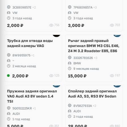
3C8809857E
+2
7P6809857A
+3
VW
VW
3 года назад
3 года назад
2,000
₽
3,000
₽
756
703
Трубка для отвода воды
Рычаг задний правый
задней камеры VAG
оригинал BMW M3 CSL E46,
Z4 M 3.2 Roadster E85, E86
8W9955975
+1
33326781626
+3
~
BMW
2 месяца назад
9 месяцев назад
2,000
₽
15,000
₽
125
197
Пружина задняя оригинал
Спойлер задний оригинал
VAG Audi A3 8V sedan 1.4
Audi A3, S3, RS3 8V Sedan
TSI
8V5827933A
+2
5Q0511115KR
+1
AUDI
AUDI
2 года назад
1 год назад
5,000
₽
28,000
₽
351
840