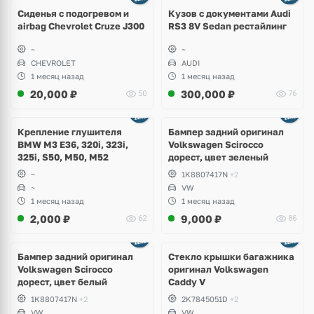
8 фото
Сиденья с подогревом и
Кузов с документами Audi
airbag Chevrolet Cruze J300
RS3 8V Sedan рестайлинг
~
~
CHEVROLET
AUDI
1 месяц назад
1 месяц назад
20,000
₽
300,000
₽
50
76
Ещё
1 фото
Крепление глушителя
Бампер задний оригинал
BMW M3 E36, 320i, 323i,
Volkswagen Scirocco
325i, S50, M50, M52
дорест, цвет зеленый
~
1K8807417N
+2
~
VW
1 месяц назад
1 месяц назад
2,000
₽
9,000
₽
62
86
Бампер задний оригинал
Стекло крышки багажника
Volkswagen Scirocco
оригинал Volkswagen
дорест, цвет белый
Caddy V
1K8807417N
+2
2K7845051D
+2
VW
VW