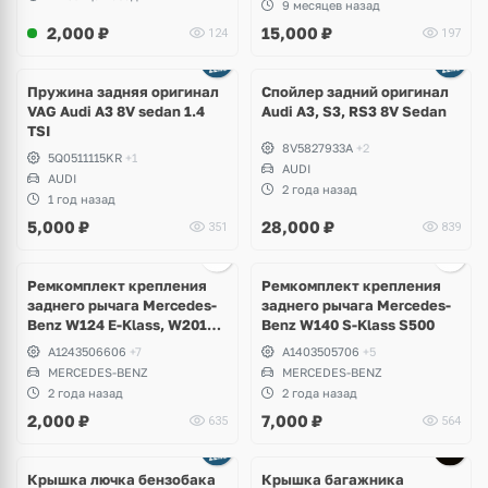
9 месяцев назад
2,000
₽
15,000
₽
124
197
Пружина задняя оригинал
Спойлер задний оригинал
VAG Audi A3 8V sedan 1.4
Audi A3, S3, RS3 8V Sedan
TSI
8V5827933A
+2
5Q0511115KR
+1
AUDI
AUDI
2 года назад
1 год назад
5,000
₽
28,000
₽
351
839
Ремкомплект крепления
Ремкомплект крепления
заднего рычага Mercedes-
заднего рычага Mercedes-
Benz W124 E-Klass, W201
Benz W140 S-Klass S500
190
A1243506606
+7
A1403505706
+5
MERCEDES-BENZ
MERCEDES-BENZ
2 года назад
2 года назад
2,000
₽
7,000
₽
635
564
Крышка лючка бензобака
Крышка багажника