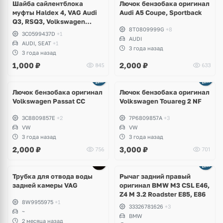
Шайба сайлентблока
Лючок бензобака оригинал
муфты Haldex 4, VAG Audi
Audi A5 Coupe, Sportback
Q3, RSQ3, Volkswagen
8T0809999G
+8
Tiguan, Passat B6, B7, CC,
3C0599437D
+1
Sharan, Seat Alhambra
AUDI
AUDI, SEAT
+1
3 года назад
3 года назад
1,000
₽
2,000
₽
845
633
Ещё
3 фото
Лючок бензобака оригинал
Лючок бензобака оригинал
Volkswagen Passat CC
Volkswagen Touareg 2 NF
3C8809857E
+2
7P6809857A
+3
VW
VW
3 года назад
3 года назад
2,000
₽
3,000
₽
756
701
Трубка для отвода воды
Рычаг задний правый
задней камеры VAG
оригинал BMW M3 CSL E46,
Z4 M 3.2 Roadster E85, E86
8W9955975
+1
33326781626
+3
~
BMW
2 месяца назад