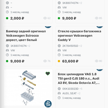
~
1K8807417N
+2
~
VW
1 месяц назад
1 месяц назад
2,000
₽
9,000
₽
62
85
Бампер задний оригинал
Стекло крышки багажника
Volkswagen Scirocco
оригинал Volkswagen
дорест, цвет белый
Caddy V
1K8807417N
+2
2K7845051D
+2
VW
VW
1 месяц назад
1 месяц назад
9,000
₽
63,600
₽
76
80
Ещё
2 фото
Блок цилиндров VAG 1.8
TSI gen3 CJS 180 л.с., Audi
A3 8V, Skoda Octavia A7,
Superb, Volkswagen Passat
06K103023D
+5
B8, Golf VII Alltrack, Seat
AUDI, SEAT
+2
Leon
1 месяц назад