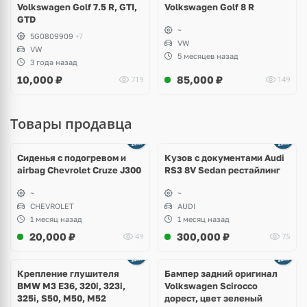
Volkswagen Golf 7.5 R, GTI,
Volkswagen Golf 8 R
GTD
~
5G0809909
+7
VW
VW
5 месяцев назад
3 года назад
10,000
₽
85,000
₽
719
149
Товары продавца
Ещё
8 фото
Сиденья с подогревом и
Кузов с документами Audi
airbag Chevrolet Cruze J300
RS3 8V Sedan рестайлинг
~
~
CHEVROLET
AUDI
1 месяц назад
1 месяц назад
20,000
₽
300,000
₽
49
75
Ещё
1 фото
Крепление глушителя
Бампер задний оригинал
BMW M3 E36, 320i, 323i,
Volkswagen Scirocco
325i, S50, M50, M52
дорест, цвет зеленый