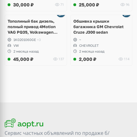
30,000
₽
25,000
₽
71
96
Тополиный бак дизель,
Обшивка крышки
полный привод 4Motion
багажника GM Chevrolet
VAG PQ35, Volkswagen
Cruze J300 sedan
Scirocco, Golf V, VI, Skoda
1K0201060GE
+3
~
Yeti, Octavia A5, Superb,
VW
CHEVROLET
Audi A3, Seat Altea
2 месяца назад
2 месяца назад
45,000
₽
2,000
₽
137
114
Сервис частных объявлений по продаже
б/