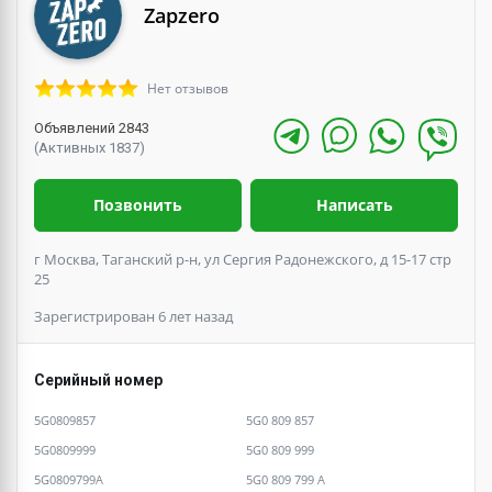
Zapzero
Нет отзывов
Объявлений 2843
(Активных 1837)
Позвонить
Написать
г Москва, Таганский р-н, ул Сергия Радонежского, д 15-17 стр
25
Зарегистрирован 6 лет назад
Серийный номер
5G0809857
5G0 809 857
5G0809999
5G0 809 999
5G0809799A
5G0 809 799 A