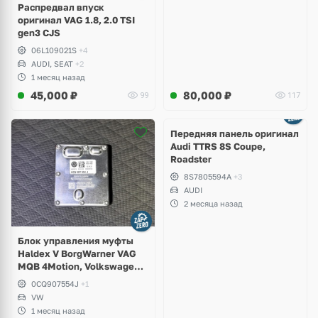
Распредвал впуск
оригинал VAG 1.8, 2.0 TSI
gen3 CJS
06L109021S
+4
AUDI, SEAT
+2
1 месяц назад
45,000
₽
80,000
₽
99
117
Ещё
2 фото
Передняя панель оригинал
Audi TTRS 8S Coupe,
Roadster
8S7805594A
+3
AUDI
2 месяца назад
Блок управления муфты
Haldex V BorgWarner VAG
MQB 4Motion, Volkswagen
Tiguan
0CQ907554J
+1
VW
1 месяц назад