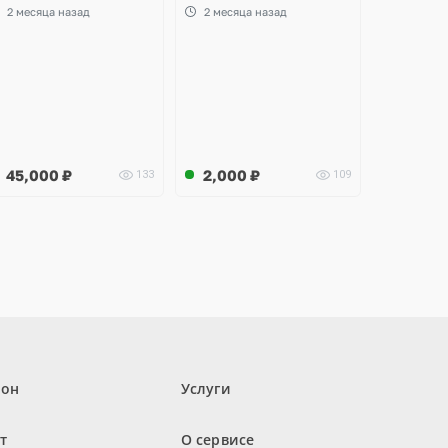
uperb, Audi A3, Seat
2 месяца назад
2 месяца назад
ltea
45,000
₽
2,000
₽
133
109
лон
Услуги
т
О сервисе