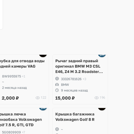
Ещё
1 фото
рубка для отвода воды
Рычаг задний правый
адней камеры VAG
оригинал BMW M3 CSL
E46, Z4 M 3.2 Roadster
8W9955975
+1
E85, E86
33326781626
+3
~
BMW
2 месяца назад
9 месяцев назад
2,000
₽
15,000
₽
122
196
рышка лючка
Крышка багажника
ензобака Volkswagen
Volkswagen Golf 8 R
olf 7.5 R, GTI, GTD
~
5G0809909
+7