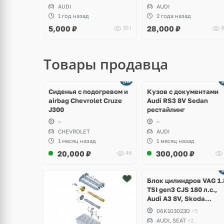
AUDI
AUDI
1 год назад
2 года назад
5,000
₽
28,000
₽
351
8
Товары продавца
щё
Ещё
ото
8 фото
Сиденья с подогревом и
Кузов с документами
airbag Chevrolet Cruze
Audi RS3 8V Sedan
J300
рестайлинг
~
~
CHEVROLET
AUDI
1 месяц назад
1 месяц назад
20,000
₽
300,000
₽
48
Ещё
2 фото
Блок цилиндров VAG 1.
TSI gen3 CJS 180 л.с.,
Audi A3 8V, Skoda
Octavia A7, Superb,
06K103023D
+5
Volkswagen Passat B8,
AUDI, SEAT
+2