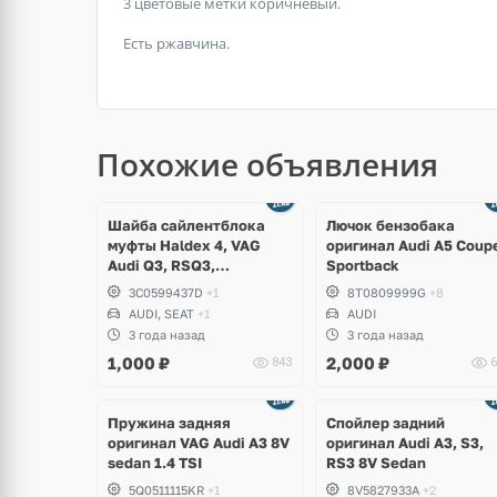
3 цветовые метки коричневый.
Есть ржавчина.
Похожие объявления
Ещё
1 фото
Шайба сайлентблока
Лючок бензобака
муфты Haldex 4, VAG
оригинал Audi A5 Coup
Audi Q3, RSQ3,
Sportback
Volkswagen Tiguan,
3C0599437D
+1
8T0809999G
+8
Passat B6, B7, CC,
AUDI, SEAT
+1
AUDI
Sharan, Seat Alhambra
3 года назад
3 года назад
1,000
₽
2,000
₽
843
6
Пружина задняя
Спойлер задний
оригинал VAG Audi A3 8V
оригинал Audi A3, S3,
sedan 1.4 TSI
RS3 8V Sedan
5Q0511115KR
+1
8V5827933A
+2