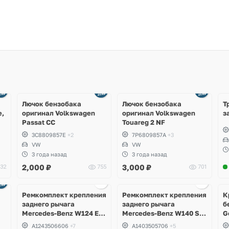
Ещё
3 фото
Лючок бензобака
Лючок бензобака
Т
e,
оригинал Volkswagen
оригинал Volkswagen
з
Passat CC
Touareg 2 NF
3C8809857E
+2
7P6809857A
+3
VW
VW
3 года назад
3 года назад
2,000
₽
3,000
₽
32
755
701
Ремкомплект крепления
Ремкомплект крепления
К
заднего рычага
заднего рычага
б
Mercedes-Benz W124 E-
Mercedes-Benz W140 S-
G
Klass, W201 190
Klass S500
A1243506606
+7
A1403505706
+5