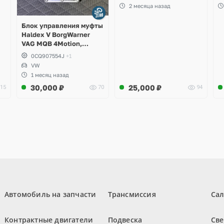
S
2 месяца назад
A
Блок управления муфты
Haldex V BorgWarner
VAG MQB 4Motion,
Volkswagen Tiguan
0CQ907554J
+1
VW
1 месяц назад
30,000
₽
25,000
₽
15
70
94
Автомобиль на запчасти
Трансмиссия
Са
Контрактные двигатели
Подвеска
Све