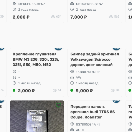
MERCEDES-BENZ
MERCEDES-BENZ
2 года назад
2 года назад
2,000
₽
7,000
₽
1
39
634
563
Ещё
Ещё
1 фото
4 фото
Крепление глушителя
Бампер задний оригинал
Б
BMW M3 E36, 320i, 323i,
Volkswagen Scirocco
V
325i, S50, M50, M52
дорест, цвет зеленый
д
~
1K8807417N
+2
~
VW
1 месяц назад
1 месяц назад
2,000
₽
9,000
₽
74
61
84
Ещё
2 фото
8
Передняя панель
Т
оригинал Audi TTRS 8S
п
Coupe, Roadster
V
S
8S7805594A
+3
S
AUDI