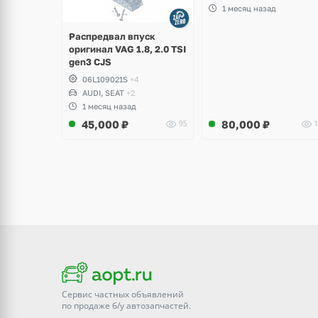
Golf VII Alltrack, Seat
1 месяц назад
Leon
Распредвал впуск
оригинал VAG 1.8, 2.0 TSI
gen3 CJS
06L109021S
+4
AUDI, SEAT
+2
1 месяц назад
45,000
₽
80,000
₽
95
1
Сервис частных объявлений
по продаже
б/у
автозапчастей.