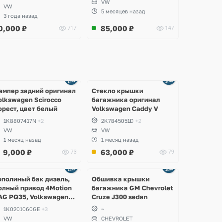
VW
VW
5 месяцев назад
3 года назад
0,000
₽
85,000
₽
717
147
Ещё
Ещё
2 фото
8 фото
ампер задний оригинал
Стекло крышки
olkswagen Scirocco
багажника оригинал
орест, цвет белый
Volkswagen Caddy V
1K8807417N
+2
2K7845051D
+2
VW
VW
1 месяц назад
1 месяц назад
9,000
₽
63,000
₽
73
79
Ещё
2 фото
ополиный бак дизель,
Обшивка крышки
олный привод 4Motion
багажника GM Chevrolet
AG PQ35, Volkswagen
Cruze J300 sedan
cirocco, Golf V, VI,
1K0201060GE
+3
~
koda Yeti, Octavia A5,
VW
CHEVROLET