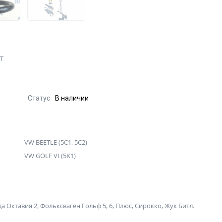
FT
Статус
В наличии
VW BEETLE (5C1, 5C2)
VW GOLF VI (5K1)
Октавия 2, Фольксваген Гольф 5, 6, Плюс, Сирокко, Жук Битл.