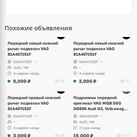
Похожие объявления
Передний левый нижний
Передний левый нижний
рычаг подвески VAG
рычаг подвески VAG
81A407151F
81A407151F
81A407151F
+2
81A407151F
+2
AUDI, VW
~
4 недели назад
4 недели назад
5,000
₽
3,000
₽
44
51
Передний правый нижний
Подрамник передний
рычаг подвески VAG
оригинал VAG MQB DSG
81A407152F
DQ500 Audi Q3, Volkswagen
Tiguan Allspace, Skoda
81A407152F
+2
3Q0199315F
+7
Kodiaq
~
AUDI, VW
4 недели назад
2 года назад
3,000
₽
15,000
₽
56
1187