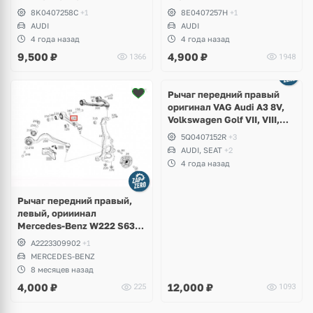
8K0407258C
+1
8E0407257H
+1
AUDI
AUDI
4 года назад
4 года назад
9,500
₽
4,900
₽
1366
1948
Ещё
1 фото
Рычаг передний правый
оригинал VAG Audi A3 8V,
Volkswagen Golf VII, VIII,
Skoda Octavia A7, A8, Seat
5Q0407152R
+3
Leon
AUDI, SEAT
+2
4 года назад
Рычаг передний правый,
левый, орииинал
Mercedes-Benz W222 S63
AMG 4Matic
A2223309902
+1
MERCEDES-BENZ
8 месяцев назад
4,000
₽
12,000
₽
225
1093