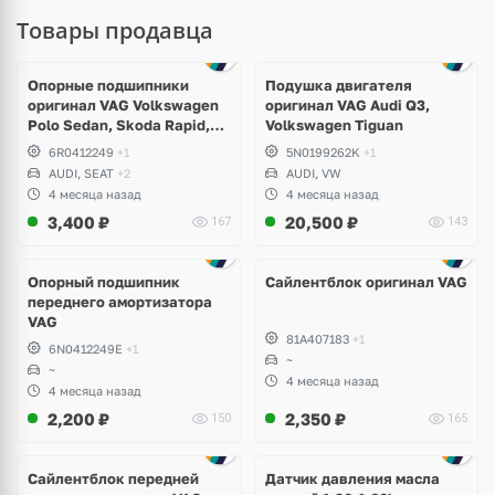
Товары продавца
Опорные подшипники
Подушка двигателя
оригинал VAG Volkswagen
оригинал VAG Audi Q3,
Polo Sedan, Skoda Rapid,
Volkswagen Tiguan
Audi A1
6R0412249
+1
5N0199262K
+1
AUDI, SEAT
+2
AUDI, VW
4 месяца назад
4 месяца назад
3,400
₽
20,500
₽
167
143
Опорный подшипник
Сайлентблок оригинал VAG
переднего амортизатора
VAG
81A407183
+1
6N0412249E
+1
~
~
4 месяца назад
4 месяца назад
2,200
₽
2,350
₽
150
165
Сайлентблок передней
Датчик давления масла