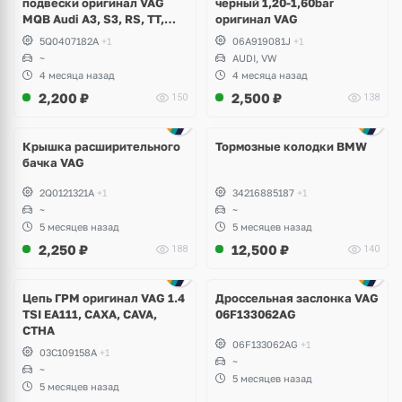
подвески оригинал VAG
черный 1,20-1,60bar
MQB Audi A3, S3, RS, TT,
оригинал VAG
TTRS, Skoda Octavia A7,
5Q0407182A
+1
06A919081J
+1
Kodiaq, Karoq, Superb,
~
AUDI, VW
Volkswagen Tiguan, Passat,
4 месяца назад
4 месяца назад
Golf
2,200
₽
2,500
₽
150
138
Крышка расширительного
Тормозные колодки BMW
бачка VAG
2Q0121321A
+1
34216885187
+1
~
~
5 месяцев назад
5 месяцев назад
2,250
₽
12,500
₽
188
140
Цепь ГРМ оригинал VAG 1.4
Дроссельная заслонка VAG
TSI EA111, CAXA, CAVA,
06F133062AG
CTHA
06F133062AG
+1
03C109158A
+1
~
~
5 месяцев назад
5 месяцев назад