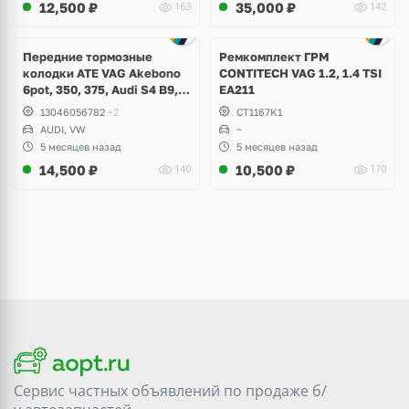
12,500
₽
35,000
₽
163
142
Ещё
4 фото
Передние тормозные
Ремкомплект ГРМ
колодки ATE VAG Akebono
CONTITECH VAG 1.2, 1.4 TSI
6pot, 350, 375, Audi S4 B9,
EA211
S5, A6 C8, A7, Q7, Q8,
13046056782
+2
CT1167K1
Volkswagen Touareg
AUDI, VW
~
5 месяцев назад
5 месяцев назад
14,500
₽
10,500
₽
140
170
Сервис частных объявлений по продаже
б/