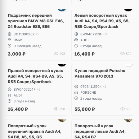
Подрамник передний
Левый поворотный кулак
оригинал BMW M3 CSL E46,
Audi A4, S4, RS4 B9, A5, S5,
Z4 Roadster E85, E86
RS5 Сoupe/Sportback
31111096902
+1
8W0407253F
+3
BMW
AUDI
9 месяцев назад
3 года назад
3,000
₽
16,400
₽
193
829
Ещё
2 фото
Правый поворотный кулак
Кулак передний Porsche
Audi A4, S4, RS4 B9, A5, S5,
Panamera 970 2013
RS5 Сoupe/Sportback
97034115704
+1
8W0407254F
+3
PORSCHE
AUDI
2 года назад
3 года назад
16,400
₽
55,000
₽
798
563
Поворотный кулак
Поворотный кулак
передний правый Audi A4,
передний левый Audi A4,
S4 B8, A5, S5, Q5
S4, RS4 B7