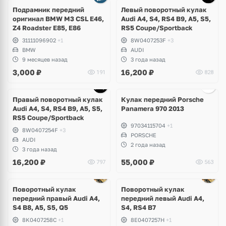
Подрамник передний
Левый поворотный кулак
оригинал BMW M3 CSL E46,
Audi A4, S4, RS4 B9, A5, S5,
Z4 Roadster E85, E86
RS5 Сoupe/Sportback
31111096902
+1
8W0407253F
+3
BMW
AUDI
9 месяцев назад
3 года назад
3,000
₽
16,200
₽
191
828
Ещё
2 фото
Правый поворотный кулак
Кулак передний Porsche
Audi A4, S4, RS4 B9, A5, S5,
Panamera 970 2013
RS5 Сoupe/Sportback
97034115704
+1
8W0407254F
+3
PORSCHE
AUDI
2 года назад
3 года назад
16,200
₽
55,000
₽
797
563
Поворотный кулак
Поворотный кулак
передний правый Audi A4,
передний левый Audi A4,
S4 B8, A5, S5, Q5
S4, RS4 B7
8K0407258C
+1
8E0407257H
+1