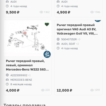
AUDI
AUDI
4 года назад
4 года назад
9,500
₽
4,900
₽
1362
1946
Ещё
1 фото
Рычаг передний правый
оригинал VAG Audi A3 8V,
Volkswagen Golf VII, VIII,
Skoda Octavia A7, A8, Seat
5Q0407152R
+3
Leon
AUDI, SEAT
+2
4 года назад
Рычаг передний правый,
левый, орииинал
Mercedes-Benz W222 S63
AMG 4Matic
A2223309902
+1
MERCEDES-BENZ
8 месяцев назад
4,000
₽
12,000
₽
223
1091
Товары продавца