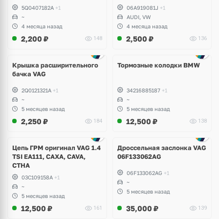
TTRS, Skoda Octavia A7,
5Q0407182A
+1
06A919081J
+1
Kodiaq, Karoq, Superb,
~
AUDI, VW
Volkswagen Tiguan, Passat,
4 месяца назад
4 месяца назад
Golf
2,200
₽
2,500
₽
148
136
Крышка расширительного
Тормозные колодки BMW
бачка VAG
2Q0121321A
+1
34216885187
+1
~
~
5 месяцев назад
5 месяцев назад
2,250
₽
12,500
₽
184
138
Цепь ГРМ оригинал VAG 1.4
Дроссельная заслонка VAG
TSI EA111, CAXA, CAVA,
06F133062AG
CTHA
06F133062AG
+1
03C109158A
+1
~
~
5 месяцев назад
5 месяцев назад
12,500
₽
35,000
₽
161
139