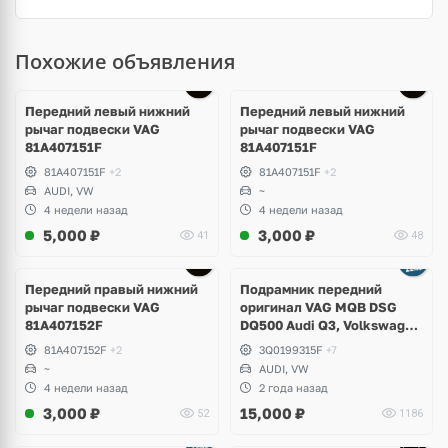
Похожие объявления
Передний левый нижний
Передний левый нижний
рычаг подвески VAG
рычаг подвески VAG
81A407151F
81A407151F
81A407151F
+2
81A407151F
+2
AUDI, VW
~
4 недели назад
4 недели назад
5,000
₽
3,000
₽
41
48
Передний правый нижний
Подрамник передний
рычаг подвески VAG
оригинал VAG MQB DSG
81A407152F
DQ500 Audi Q3, Volkswagen
Tiguan Allspace, Skoda
81A407152F
+2
3Q0199315F
+7
Kodiaq
~
AUDI, VW
4 недели назад
2 года назад
3,000
₽
15,000
₽
52
1186