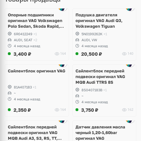
Опорные подшипники
Подушка двигателя
оригинал VAG Volkswagen
оригинал VAG Audi Q3,
Polo Sedan, Skoda Rapid,
Volkswagen Tiguan
Audi A1
6R0412249
+1
5N0199262K
+1
AUDI, SEAT
+2
AUDI, VW
4 месяца назад
4 месяца назад
3,400
₽
20,500
₽
164
140
Сайлентблок оригинал VAG
Сайлентблок передней
подвески оригинал VAG
MQB Audi TTRS 8S
81A407183
+1
8S0407183B
+1
~
~
4 месяца назад
4 месяца назад
2,350
₽
3,750
₽
164
162
Сайлентблок передней
Датчик давления масла
подвески оригинал VAG
черный 1,20-1,60bar
MQB Audi A3, S3, RS, TT,
оригинал VAG