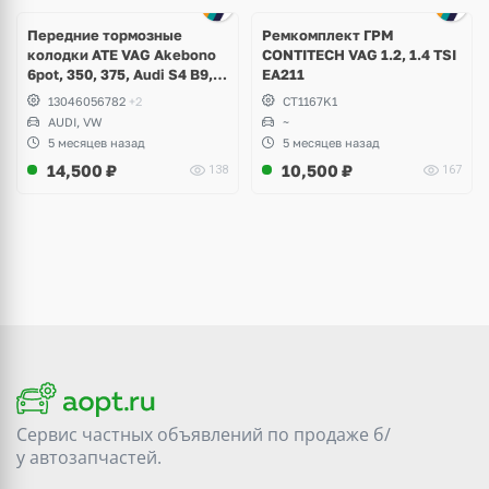
Ещё
4 фото
Передние тормозные
Ремкомплект ГРМ
колодки ATE VAG Akebono
CONTITECH VAG 1.2, 1.4 TSI
6pot, 350, 375, Audi S4 B9,
EA211
S5, A6 C8, A7, Q7, Q8,
13046056782
+2
CT1167K1
Volkswagen Touareg
AUDI, VW
~
5 месяцев назад
5 месяцев назад
14,500
₽
10,500
₽
138
167
Сервис частных объявлений по продаже
б/
у
автозапчастей.