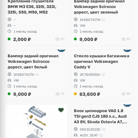
Крепление глушителя
Бампер задний оригинал
BMW M3 E36, 320i, 323i,
Volkswagen Scirocco
325i, S50, M50, M52
дорест, цвет зеленый
~
1K8807417N
+2
~
VW
1 месяц назад
1 месяц назад
2,000
₽
9,000
₽
62
85
Бампер задний оригинал
Стекло крышки багажника
Volkswagen Scirocco
оригинал Volkswagen
дорест, цвет белый
Caddy V
1K8807417N
+2
2K7845051D
+2
VW
VW
1 месяц назад
1 месяц назад
9,000
₽
63,600
₽
76
80
Ещё
2 фото
Блок цилиндров VAG 1.8
TSI gen3 CJS 180 л.с., Audi
A3 8V, Skoda Octavia A7,
Superb, Volkswagen Passat
06K103023D
+5
B8, Golf VII Alltrack, Seat
AUDI, SEAT
+2