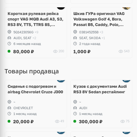
Ещё
1 фото
Короткая рулевая рейка
Шкив ГУРа оригинал VAG
спорт VAG MQB Audi A3, S3,
Volkswagen Golf 4, Bora,
RS3 8V, TTS, TTRS 8S,
Passat B5, Caddy, Polo,
Volkswagen Golf 7.5 R, GTI,
Beetle, Transporter, Skoda
5Q1423056G
+9
038145255B
+3
Arteon, T-Roc, Seat Leon,
Octavia, Seat Leon, Toledo,
AUDI, SEAT
+2
SEAT, SKODA
+1
Cupra
Cordoba, Arosa
6 месяцев назад
2 года назад
80,000
₽
1,000
₽
200
543
Товары продавца
Ещё
8 фото
Сиденья с подогревом и
Кузов с документами Audi
airbag Chevrolet Cruze J300
RS3 8V Sedan рестайлинг
~
~
CHEVROLET
AUDI
1 месяц назад
1 месяц назад
20,000
₽
300,000
₽
49
75
Ещё
1 фото