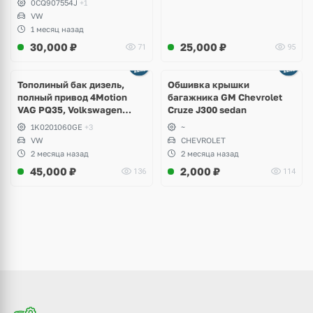
0CQ907554J
+1
VW
1 месяц назад
30,000
₽
25,000
₽
71
95
Тополиный бак дизель,
Обшивка крышки
полный привод 4Motion
багажника GM Chevrolet
VAG PQ35, Volkswagen
Cruze J300 sedan
Scirocco, Golf V, VI, Skoda
1K0201060GE
+3
~
Yeti, Octavia A5, Superb,
VW
CHEVROLET
Audi A3, Seat Altea
2 месяца назад
2 месяца назад
45,000
₽
2,000
₽
136
114