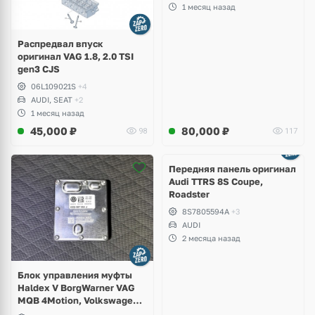
Leon
1 месяц назад
Распредвал впуск
оригинал VAG 1.8, 2.0 TSI
gen3 CJS
06L109021S
+4
AUDI, SEAT
+2
1 месяц назад
45,000
₽
80,000
₽
98
117
Ещё
2 фото
Передняя панель оригинал
Audi TTRS 8S Coupe,
Roadster
8S7805594A
+3
AUDI
2 месяца назад
Блок управления муфты
Haldex V BorgWarner VAG
MQB 4Motion, Volkswagen
Tiguan