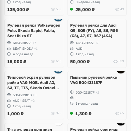
1 год назад
3 недели назад
135,000
₽
25,000
₽
509
49
Рулевая рейка Volkswagen
Рулевая рейка для Audi
Polo, Skoda Rapid, Fabia,
Q5, SQ5 (FY), A6, S6, RS6
Seat Ibiza ST
(С8), A7, S7, RS7 (4KA)
6R1423055K
+7
4K1423055L
+7
SEAT, SKODA
+1
AUDI
4 года назад
1 год назад
15,000
₽
50,000
₽
666
339
Тепловой экран рулевой
Пыльник рулевой рейки
рейки VAG MQB, Audi A3,
VAG 5Q0423187F
S3, TT, TTS, Skoda Octavia,
5Q0423187F
+2
Superb, Kodiaq, Karoq,
5Q1423981D
+3
Volkswagen Tiguan, Arteon,
~
AUDI, SEAT
+2
Passat B8, Taos, Tayron,
1 месяц назад
1 год назад
Taos, T-Roc, Golf 7.5, 8, Seat
1,000
₽
1,300
₽
378
65
Leon
Тяга рулевая оригинал
Рулевая рейка оригинал