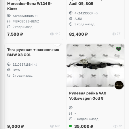
Mercedes-Benz W124 E-
Audi Q5, SQ5
Klass
4K1423055F
+5
A1244600805
+1
AUDI
MERCEDES-BENZ
3 года назад
2 года назад
7,500
₽
81,400
₽
440
771
Тяга рулевая + наконечник
BMW X3 G01
32106871884
+1
BMW
2 года назад
Рулевая рейка VAG
Volkswagen Golf 8
~
~
3 недели назад
9,000
₽
35,000
₽
633
32