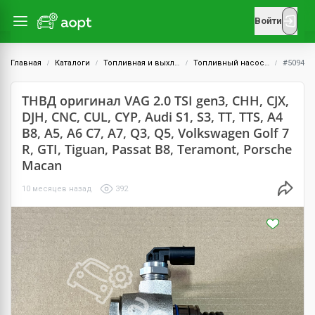
Войти
Главная
Каталоги
Топливная и выхлопная системы
Топливный насос высокого давления (ТНВД)
#5094
ТНВД оригинал VAG 2.0 TSI gen3, СHH, CJX,
DJH, CNC, CUL, CYP, Audi S1, S3, TT, TTS, A4
B8, A5, A6 C7, A7, Q3, Q5, Volkswagen Golf 7
R, GTI, Tiguan, Passat B8, Teramont, Porsche
Macan
10 месяцев назад
392