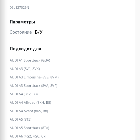
06L127025N
Параметры
Состояние
Б/У
Подходит для
AUDI A1 Sportback (GBA)
AUDI A3 (8V1, 8VK)
AUDI A3 Limousine (8VS, 8VM)
AUDI A3 Sportback (8VA, 8VF)
AUDI A4 (8K2, B8)
AUDI A4 Allroad (8KH, B8)
AUDI A4 Avant (8K5, B8)
AUDI A5 (8T3)
AUDI A5 Sportback (8TA)
AUDI A6 (4G2, 4GC, C7)