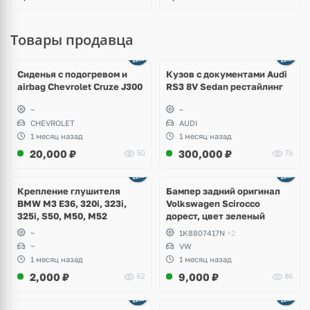
Товары продавца
Ещё
8 фото
Сиденья с подогревом и
Кузов с документами Audi
airbag Chevrolet Cruze J300
RS3 8V Sedan рестайлинг
~
~
CHEVROLET
AUDI
1 месяц назад
1 месяц назад
20,000
₽
300,000
₽
50
76
Ещё
1 фото
Крепление глушителя
Бампер задний оригинал
BMW M3 E36, 320i, 323i,
Volkswagen Scirocco
325i, S50, M50, M52
дорест, цвет зеленый
~
1K8807417N
+2
~
VW
1 месяц назад
1 месяц назад
2,000
₽
9,000
₽
62
86