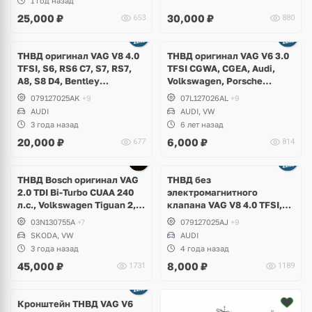
1 год назад
25,000
₽
30,000
₽
653
880
ТНВД оригинал VAG V8 4.0
ТНВД оригинал VAG V6 3.0
TFSI, S6, RS6 C7, S7, RS7,
TFSI CGWA, CGEA, Audi,
A8, S8 D4, Bentley
Volkswagen, Porsche
Continental GT
Cayenne S Hybrid
079127025AK
+9
07L127026AL
+9
AUDI
AUDI, VW
3 года назад
6 лет назад
20,000
₽
6,000
₽
677
814
ТНВД Bosch оригинал VAG
ТНВД без
2.0 TDI Bi-Turbo CUAA 240
электромагнитного
л.с., Volkswagen Tiguan 2,
клапана VAG V8 4.0 TFSI,
Allspace, Passat B8,
S6, RS6 C7, S7, RS7, A8, S8
03N130755A
+7
079127025AJ
+9
Alltrack, Arteon, Skoda
D4, Bentley Continental GT
SKODA, VW
AUDI
Kodiaq RS
3 года назад
4 года назад
45,000
₽
8,000
₽
1731
1189
Кронштейн ТНВД VAG V6