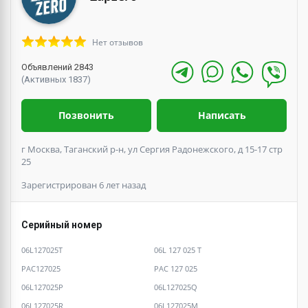
Нет отзывов
Объявлений 2843
(Активных 1837)
Позвонить
Написать
г Москва, Таганский р-н, ул Сергия Радонежского, д 15-17 стр
25
Зарегистрирован 6 лет назад
Серийный номер
06L127025T
06L 127 025 T
PAC127025
PAC 127 025
06L127025P
06L127025Q
06L127025R
06L127025M