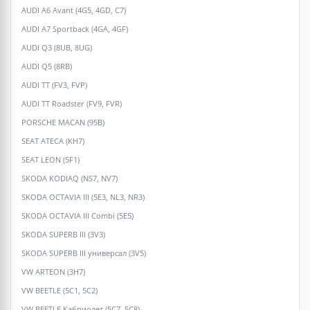
AUDI A6 Avant (4G5, 4GD, C7)
AUDI A7 Sportback (4GA, 4GF)
AUDI Q3 (8UB, 8UG)
AUDI Q5 (8RB)
AUDI TT (FV3, FVP)
AUDI TT Roadster (FV9, FVR)
PORSCHE MACAN (95B)
SEAT ATECA (KH7)
SEAT LEON (5F1)
SKODA KODIAQ (NS7, NV7)
SKODA OCTAVIA III (5E3, NL3, NR3)
SKODA OCTAVIA III Combi (5E5)
SKODA SUPERB III (3V3)
SKODA SUPERB III универсал (3V5)
VW ARTEON (3H7)
VW BEETLE (5C1, 5C2)
VW BEETLE Кабриолет (5C7, 5C8)