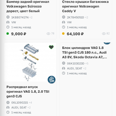
Бампер задний оригинал
Стекло крышки багажника
Volkswagen Scirocco
оригинал Volkswagen
дорест, цвет белый
Caddy V
1K8807417N
+2
2K7845051D
+2
VW
VW
1 месяц назад
1 месяц назад
9,000
₽
64,100
₽
78
82
Ещё
2 фото
Блок цилиндров VAG 1.8
TSI gen3 CJS 180 л.с., Audi
A3 8V, Skoda Octavia A7,
Superb, Volkswagen Passat
06K103023D
+5
B8, Golf VII Alltrack, Seat
AUDI, SEAT
+2
Leon
1 месяц назад
Распредвал впуск
оригинал VAG 1.8, 2.0 TSI
gen3 CJS
06L109021S
+4
AUDI, SEAT
+2
1 месяц назад