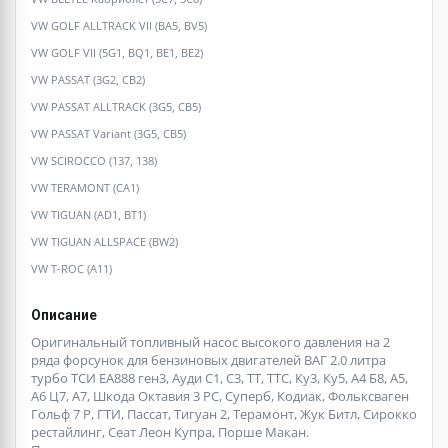
VW GOLF ALLTRACK VII (BA5, BV5)
VW GOLF VII (5G1, BQ1, BE1, BE2)
VW PASSAT (3G2, CB2)
VW PASSAT ALLTRACK (3G5, CB5)
VW PASSAT Variant (3G5, CB5)
VW SCIROCCO (137, 138)
VW TERAMONT (CA1)
VW TIGUAN (AD1, BT1)
VW TIGUAN ALLSPACE (BW2)
VW T-ROC (A11)
Описание
Оригинальный топливный насос высокого давления на 2
ряда форсунок для бензиновых двигателей ВАГ 2.0 литра
турбо ТСИ ЕА888 ген3, Ауди С1, С3, ТТ, ТТС, Ку3, Ку5, А4 Б8, А5,
А6 Ц7, А7, Шкода Октавия 3 РС, Суперб, Кодиак, Фольксваген
Гольф 7 Р, ГТИ, Пассат, Тигуан 2, Терамонт, Жук Битл, Сирокко
рестайлинг, Сеат Леон Купра, Порше Макан.