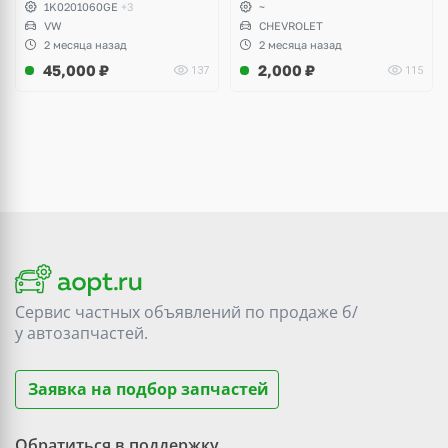
Scirocco, Golf V, VI, Skoda
1K0201060GE
+3
~
Yeti, Octavia A5, Superb,
VW
CHEVROLET
Audi A3, Seat Altea
2 месяца назад
2 месяца назад
45,000
₽
2,000
₽
137
115
Сервис частных объявлений по продаже
б/
у
автозапчастей.
Заявка на подбор запчастей
Обратиться в поддержку