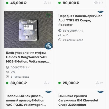
45,000
₽
80,000
₽
99
117
Ещё
2 фото
Передняя панель оригинал
Audi TTRS 8S Coupe,
Roadster
8S7805594A
+3
AUDI
2 месяца назад
Блок управления муфты
Haldex V BorgWarner VAG
MQB 4Motion, Volkswagen
Tiguan
0CQ907554J
+1
VW
1 месяц назад
30,000
₽
25,000
₽
71
97
Тополиный бак дизель,
Обшивка крышки
полный привод 4Motion
багажника GM Chevrolet
VAG PQ35, Volkswagen
Cruze J300 sedan