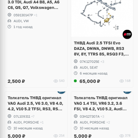
3.0 TDI, Audi A4 B8, A5, A6
C6, Q5, Q7, Volkswagen
Touareg GP, NF, Phaeton
059130147P
+1
AUDI, VW
1 год назад
ТНВД Audi 2.5 TFSI Evo
DAZA, DNWA, DNWB, RS3
8V, 8Y, TTRS 8S, RSQ3 F3,
Seat Formentor Cupra
07K127025E
+3
AUDI, SEAT
6 месяцев назад
2,500
₽
65,000
₽
540
168
Толкатель ТНВД оригинал
Толкатель ТНВД оригинал
VAG Audi 2.5, V6 3.0, V8 4.0,
VAG 1.4 TSI, VR6 3.2, 3.6
4.2, V10 5.2 TFSI, RS3, RS4
FSI, V8 4.2, V10 5.2, Audi
B8, RS5, A6, S6, RS6 C7, A7,
RS4 B7, S5 B8, A6, S6 C6, A8
07L109311
+7
03H127307A
+3
S7, RS7, A8, S8, TTRS, R8,
D3, Q7, R8, Volkswagen
AUDI, PORSCHE
+1
AUDI, PORSCHE
+2
SQ5, Q7, Porsche Cayenne,
Passat B6 R36, CC, Touareg
10 месяцев назад
10 месяцев назад
Bentley, Lamborghini
GP, NF, Teramont, Porsche
5,000
₽
5,000
₽
254
378
Cayenne