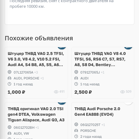
Последняя ревизия, снят с контрактного двигателя на
пробеге 10000 км.
Похожие объявления
Штуцер ТНВД VAG 2.5 TFSI,
Штуцер ТНВД VAG V8 4.0
V6 3.0, V8 4.2, V10 5.2 FSI,
TFSI, S6, RS6 C7, S7, RS7,
Audi A4, S4 B8, A5, S5, A6
A8, S8 D4, Bentley
C7, A7, A8, Q5, SQ5, Q7, R8,
Continental GT
07L127065A
+3
079127065J
+1
RS3, RSQ3, TTRS,
AUDI, PORSCHE
+1
AUDI
Volkswagen Touareg NF,
1 год назад
1 год назад
Porsche Cayenne S Hybrid
1,000
₽
2,500
₽
491
509
958
Ещё
3 фото
ТНВД оригинал VAG 2.0 TSI
ТНВД Audi Porsche 2.0
gen4 DTEA, Volkswagen
Gen4 EA888 (EVO4)
Tiguan Allspace, Audi Q3, A3
06Q127025T
+1
06G127028H
+1
PORSCHE
AUDI, VW
2 года назад