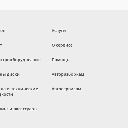
лон
Услуги
т
О сервисе
ектрооборудование
Помощь
ны диски
Авторазборкам
ла и технические
Автосервисам
дкости
инг и аксессуары