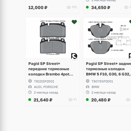
12,000
₽
34,650
₽
992
1
Pagid SP Street+ задни
Pagid SP Street+
тормозные колодки
передние тормозные
BMW 5 F10, G30, 6 G32,
колодки Brembo 4pot
G11, G12, X3 F25, G01, 
VAG Audi A6 C7, A7, Q5
T8079SP2001
T8121SP2001
F26, G02, X5 G05, X6
8R, Porsche Macan 2.0
BMW
AUDI, PORSCHE
G06, Z4 E89, i8
2 месяца назад
2 месяца назад
21,640
₽
20,480
₽
91