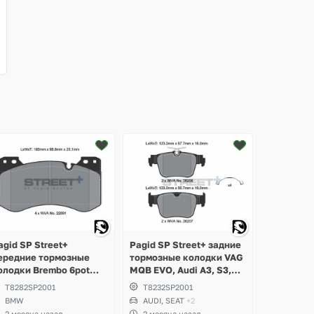
Ещё
1 фото
agid SP Street+
Pagid SP Street+ задние
ередние тормозные
тормозные колодки VAG
олодки Brembo 6pot
MQB EVO, Audi A3, S3,
MW M2 G87, M3 G80,
RS3, Q3, Volkswagen
T8282SP2001
T8232SP2001
81, M4 G82 Competition
Golf 8 R, GTI, Tiguan,
BMW
AUDI, SEAT
+2
Passat B9, Seat Leon,
2 месяца назад
2 месяца назад