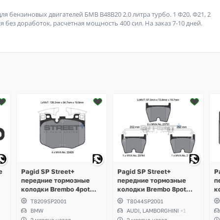
 бензиновых двигателей БМВ B48B20 2.0 литра турбо. 1 Ф20, Ф21, 2
ется без доработок, расчетная мощность 400 сил. На заказ 7-10 дней.
е
Pagid SP Street+
Pagid SP Street+
P
передние тормозные
передние тормозные
п
колодки Brembo 4pot
колодки Brembo 8pot
к
o
BMW M-Perfomance G-
Audi RS3, RS4 B8, RS5,
B
T8209SP2001
T8044SP2001
Series, Toyota Supra GR
RSQ3, TTRS, R8,
G
BMW
AUDI, LAMBORGHINI
+1
A90
Lamborghini Gallardo,
2 месяца назад
2 месяца назад