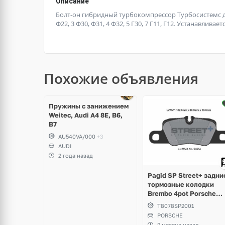
Описание
Болт-он гибридный турбокомпрессор Турбосистемс для
Ф22, 3 Ф30, Ф31, 4 Ф32, 5 Г30, 7 Г11, Г12. Устанавлива
Похожие объявления
щё
ото
Пружины с занижением
Weitec, Audi A4 8E, B6,
B7
AU540VA/000
+3
AUDI
2 года назад
Pagid SP Street+ задни
тормозные колодки
Brembo 4pot Porsche
Panamera Sport Turism
T8078SP2001
PORSCHE
2 месяца назад