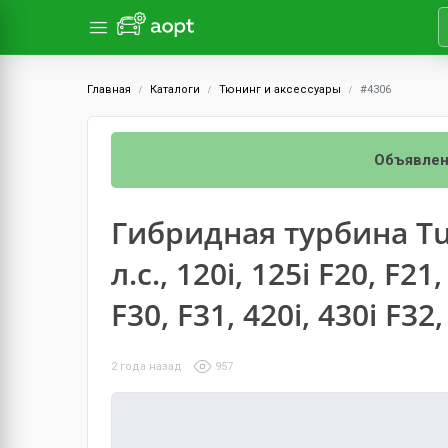
Главная
Каталоги
Тюнинг и аксессуары
#4306
Объявлен
Гибридная турбина T
л.с., 120i, 125i F20, F21,
F30, F31, 420i, 430i F32
2 года назад
957