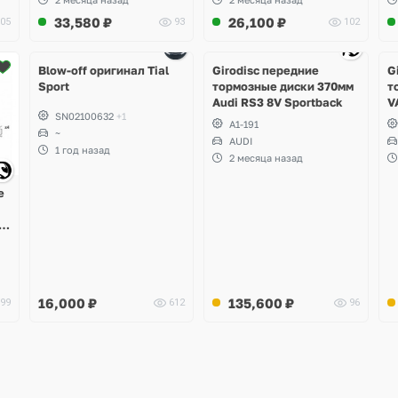
Volkswagen Phaeton
33,580
₽
26,100
₽
05
93
102
W12
Ещё
Ещё
4 фото
6 фото
Blow-off оригинал Tial
Girodisc передние
G
Sport
тормозные диски 370мм
т
Audi RS3 8V Sportback
V
SN02100632
+1
T
A1-191
~
P
AUDI
S
1 год назад
2 месяца назад
C
е
 7
X4
16,000
₽
135,600
₽
99
612
96