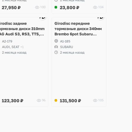
Formentor Cupra
27,950
₽
23,800
₽
100
104
Ещё
3 фото
irodisc задние
Girodisc передние
ормозные диски 310mm
тормозные диски 340мм
AG Audi S3, RS3, TTS,
Brembo 6pot Subaru
TRS, Volkswagen Golf R,
Impreza WRX STI Spec-C
A2-179
A1-185
assat, Arteon, Tiguan,
AUDI, SEAT
+1
SUBARU
eat Leon, Formentor
2 месяца назад
2 месяца назад
upra
123,300
₽
131,500
₽
96
105