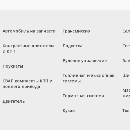
Автомобиль на запчасти
Трансмиссия
Са
Контрактные двигатели
Подвеска
Све
и КПП
Рулевое управление
Эл
Ноускаты
Топливная и выхлопная
Ши
СВАП комплекты КПП и
системы
полного привода
Мас
Тормозная система
жи
Двигатель
Кузов
Тюн