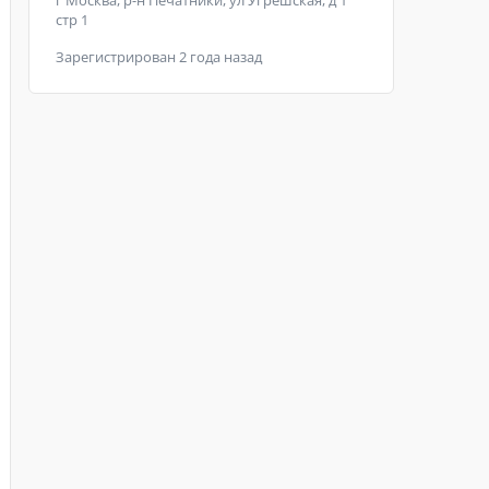
г Москва, р-н Печатники, ул Угрешская, д 1
стр 1
Зарегистрирован 2 года назад